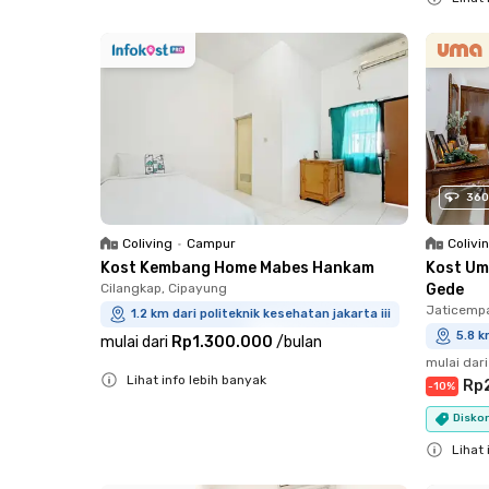
Close
360
Coliving
•
Campur
Colivi
Kost Kembang Home Mabes Hankam
Kost Um
Cilangkap, Cipayung
Gede
Jaticemp
1.2 km dari politeknik kesehatan jakarta iii
5.8 k
mulai dari
Rp1.300.000
/
bulan
mulai dari
Lihat info lebih banyak
Rp
-
10
%
Close
Diskon
Lihat 
Close