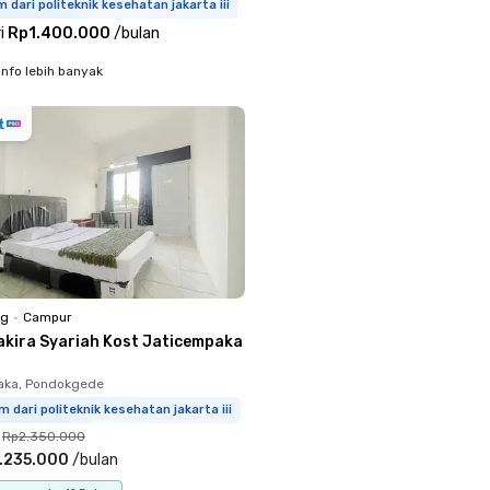
m dari politeknik kesehatan jakarta iii
i
Rp1.400.000
/
bulan
info lebih banyak
ng
•
Campur
akira Syariah Kost Jaticempaka
aka, Pondokgede
m dari politeknik kesehatan jakarta iii
Rp2.350.000
.235.000
/
bulan