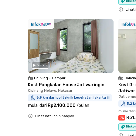
Diskon
Lihat 
Close
Video
Coliving
•
Campur
Colivi
Kost Pangkalan House Jatiwaringin
Kost Gr
Cipinang Melayu, Makasar
Jatiwar
Jaticemp
6.9 km dari politeknik kesehatan jakarta iii
5.2 k
mulai dari
Rp2.100.000
/
bulan
mulai dari
Lihat info lebih banyak
Rp1
-
7
%
Close
Diskon
Lihat 