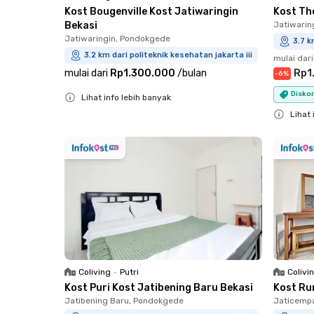
Kost Bougenville Kost Jatiwaringin
Kost Th
Bekasi
Jatiwarin
Jatiwaringin, Pondokgede
3.7 k
3.2 km dari politeknik kesehatan jakarta iii
mulai dari
mulai dari
Rp1.300.000
/
bulan
Rp1
-
6
%
Diskon
Lihat info lebih banyak
Close
Lihat 
Close
Coliving
•
Putri
Colivi
Kost Puri Kost Jatibening Baru Bekasi
Kost Ru
Jatibening Baru, Pondokgede
Jaticemp