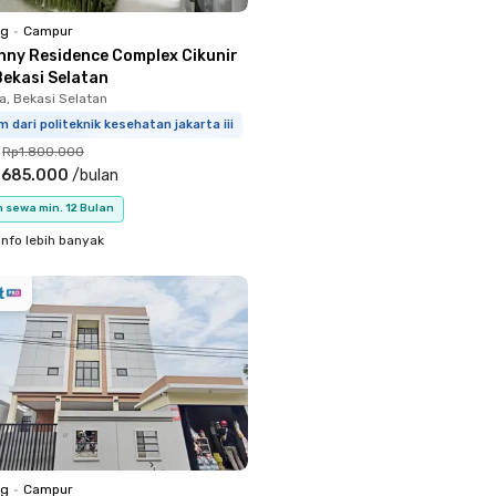
ng
•
Campur
nny Residence Complex Cikunir
Bekasi Selatan
a, Bekasi Selatan
m dari politeknik kesehatan jakarta iii
Rp1.800.000
.685.000
/
bulan
 sewa min. 12 Bulan
info lebih banyak
ng
•
Campur