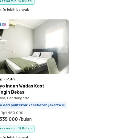
 sewa min. 12 Bulan
info lebih banyak
ng
•
Putri
iyo Indah Wadas Kost
ingin Bekasi
aka, Pondokgede
m dari politeknik kesehatan jakarta iii
Rp1.450.000
.335.000
/
bulan
 sewa min. 12 Bulan
info lebih banyak