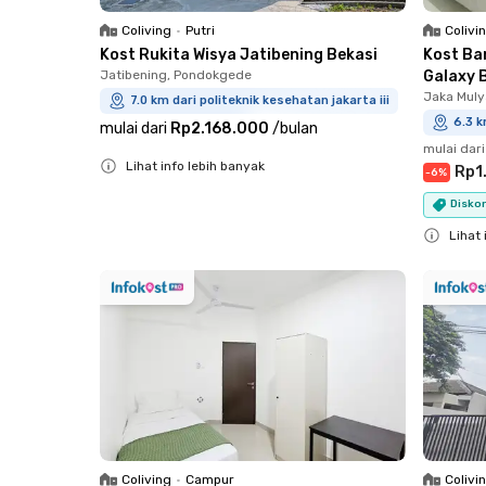
Coliving
•
Putri
Colivi
Kost Rukita Wisya Jatibening Bekasi
Kost Ba
Jatibening, Pondokgede
Galaxy 
Jaka Muly
7.0 km dari politeknik kesehatan jakarta iii
6.3 k
mulai dari
Rp2.168.000
/
bulan
mulai dari
Lihat info lebih banyak
Rp1
-
6
%
Close
Diskon
Lihat 
Close
Coliving
•
Campur
Colivi