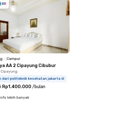
ng
•
Campur
iya AA 2 Cipayung Cibubur
 Cipayung
m dari politeknik kesehatan jakarta iii
i
Rp1.400.000
/
bulan
info lebih banyak