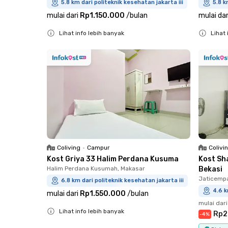
5.8 km dari politeknik kesehatan jakarta iii
5.8 k
mulai dari
Rp1.150.000
/
bulan
mulai dar
Lihat info lebih banyak
Lihat 
Close
Close
Coliving
•
Campur
Colivi
Kost Griya 33 Halim Perdana Kusuma
Kost Sh
Halim Perdana Kusumah, Makasar
Bekasi
Jaticemp
6.8 km dari politeknik kesehatan jakarta iii
4.6 k
mulai dari
Rp1.550.000
/
bulan
mulai dari
Lihat info lebih banyak
Rp2
-
4
%
Close