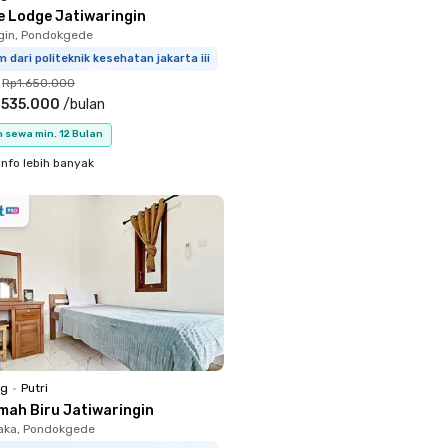
e Lodge Jatiwaringin
gin, Pondokgede
m dari politeknik kesehatan jakarta iii
Rp1.650.000
.535.000
/
bulan
 sewa min. 12 Bulan
info lebih banyak
ng
•
Putri
mah Biru Jatiwaringin
aka, Pondokgede