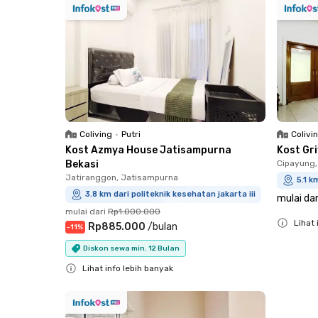
Coliving
•
Putri
Colivi
Kost Azmya House Jatisampurna
Kost Gr
Bekasi
Cipayung,
Jatiranggon, Jatisampurna
5.1 k
3.8 km dari politeknik kesehatan jakarta iii
mulai dar
mulai dari
Rp1.000.000
Lihat 
Rp885.000
/
bulan
-
11
%
Close
Diskon sewa min. 12 Bulan
Lihat info lebih banyak
Close