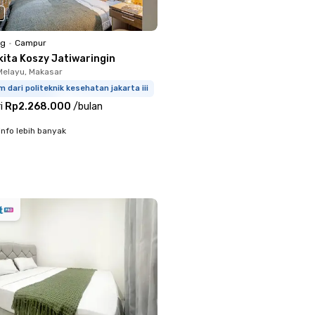
ng
•
Campur
kita Koszy Jatiwaringin
Melayu, Makasar
m dari politeknik kesehatan jakarta iii
i
Rp2.268.000
/
bulan
info lebih banyak