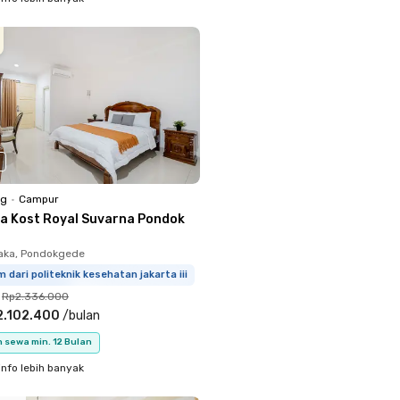
ng
•
Campur
a Kost Royal Suvarna Pondok
aka, Pondokgede
m dari politeknik kesehatan jakarta iii
Rp2.336.000
2.102.400
/
bulan
 sewa min. 12 Bulan
info lebih banyak