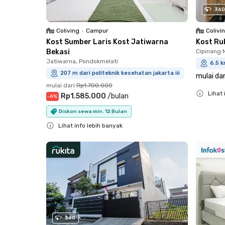
360
Coliving
•
Campur
Colivi
Kost Sumber Laris Kost Jatiwarna
Kost Ru
Bekasi
Cipinang 
Jatiwarna, Pondokmelati
6.5 k
207 m dari politeknik kesehatan jakarta iii
mulai dar
mulai dari
Rp1.700.000
Lihat 
Rp1.585.000
/
bulan
-
6
%
Close
Diskon sewa min. 12 Bulan
Lihat info lebih banyak
Close
360