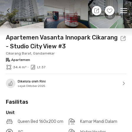
7 Agt 26 - Belum tahu
+
14
Ope
Foto
Fasilitas bersama
Lokasi
Aturan Tambahan
Apartemen Vasanta Innopark Cikarang
- Studio City View #3
Cikarang Barat, Gandamekar
Apartemen
•
34.4 m²
Lt 37
Dikelola oleh Rini
sejak Oktober 2025
Fasilitas
Unit
Queen Bed 160x200 cm
Kamar Mandi Dalam