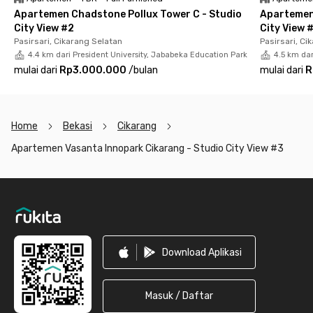
dari kolam renang, jacuzzi, gym, jogging track, musholla, hingga
Apartemen Chadstone Pollux Tower C - Studio
Apartemen 
lobby yang nyaman.
City View #2
City View 
Pasirsari, Cikarang Selatan
Pasirsari, Ci
Di area apartemen juga tersedia minimarket dan coffee shop,
4.4 km dari President University, Jababeka Education Park
4.5 km dar
sehingga kebutuhan harian dan tempat bersantai bisa kamu
mulai dari
Rp3.000.000
/
bulan
mulai dari
R
temukan tanpa perlu jauh-jauh keluar. Unitnya pun fully
furnished dilengkapi AC, TV, meja, lemari, serta kamar mandi
dengan water heater. Dapur pribadi dengan kitchen set juga
siap digunakan untuk mendukung gaya hidup modern dan
Home
Bekasi
Cikarang
efisien.
Apartemen Vasanta Innopark Cikarang - Studio City View #3
Sewa Apartemen Vasanta Innopark Cikarang berarti kamu akan
menikmati keseimbangan antara kenyamanan, fasilitas
Footer
lengkap, dan lokasi yang strategis. Yuk, booking sekarang
sebelum kehabisan!
Download Aplikasi
Masuk / Daftar