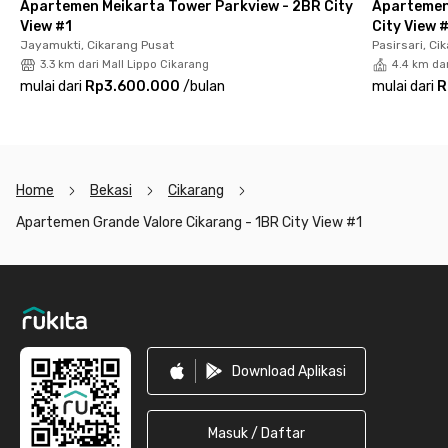
Apartemen Meikarta Tower Parkview - 2BR City
Apartemen 
View #1
City View 
Jayamukti, Cikarang Pusat
Pasirsari, Ci
3.3 km dari Mall Lippo Cikarang
4.4 km dar
mulai dari
Rp3.600.000
/
bulan
mulai dari
R
Home
Bekasi
Cikarang
Apartemen Grande Valore Cikarang - 1BR City View #1
Footer
Download Aplikasi
Masuk / Daftar