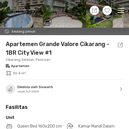
7 Agt 26 - Belum tahu
+
29
Ope
Foto
Fasilitas bersama
Lokasi
Aturan Tambahan
Sedang penuh
Apartemen Grande Valore Cikarang -
1BR City View #1
Cikarang Selatan, Pasirsari
Apartemen
30.4 m²
Dikelola oleh Siswanti
sejak Juli 2024
Fasilitas
Unit
Queen Bed 160x200 cm
Kamar Mandi Dalam