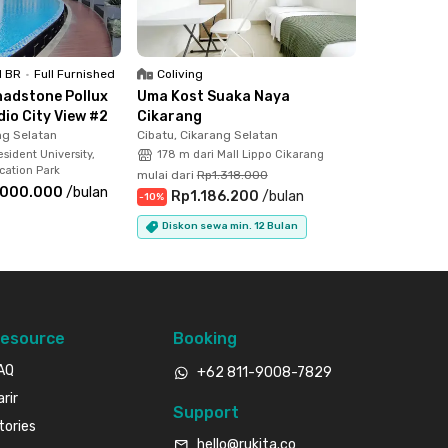
1 BR
•
Full Furnished
Coliving
adstone Pollux
Uma Kost Suaka Naya
dio City View #2
Cikarang
ng Selatan
Cibatu, Cikarang Selatan
esident University,
178 m dari Mall Lippo Cikarang
ation Park
mulai dari
Rp1.318.000
.000.000
/
bulan
Rp1.186.200
/
bulan
-
10
%
Diskon sewa min. 12 Bulan
esource
Booking
AQ
+62 811-9008-7829
arir
Support
tories
hello@rukita.co