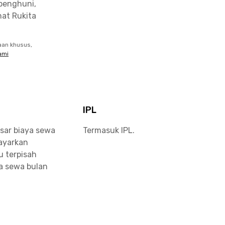
penghuni,
at Rukita
aan khusus,
ami
IPL
sar biaya sewa
Termasuk IPL.
bayarkan
u terpisah
a sewa bulan