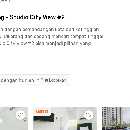
g - Studio City View #2
an dengan pemandangan kota dari ketinggian
di Cikarang dan sedang mencari tempat tinggal
io City View #2 bisa menjadi pilihan yang
hed dengan AC dan kamar mandi dilengkapi shower,
ian. Fasilitas gedung seperti lobi, lift, dan area
anan penghuni.
n dengan hunian ini?
Laporkan
fesional yang bekerja di Lippo Cikarang, Orange
g dengan waktu tempuh sekitar 10 menit.
a medis di RS EMC Cikarang dan RS Siloam
 Cikarang dapat dijangkau hanya dalam 7 menit.
en Mayville Cikarang yang tersedia untuk sewa