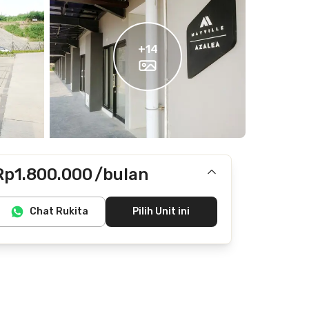
+
14
Rp1.800.000
/bulan
Termasuk IPL
Chat Rukita
Pilih Unit ini
Tidak termasuk internet/wifi, listrik, air