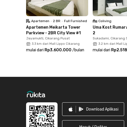
bulanan maupun tahunan Bersama Rukita.
Apartemen
•
2 BR
•
Full Furnished
Coliving
Apartemen Meikarta Tower
Uma Kost Rumar
Parkview - 2BR City View #1
2
Jayamukti, Cikarang Pusat
Sukadami, Cikarang 
3.3 km dari Mall Lippo Cikarang
3.2 km dari Mall L
mulai dari
Rp3.600.000
/
bulan
mulai dari
Rp2.51
Footer
Download Aplikasi