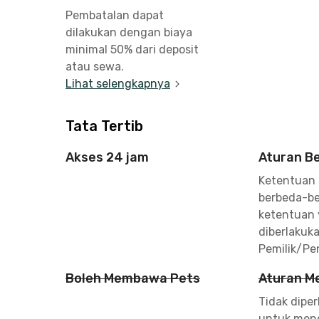
Pembatalan dapat
dilakukan dengan biaya
minimal 50% dari deposit
atau sewa.
Lihat selengkapnya
Tata Tertib
Akses 24 jam
Aturan B
Ketentuan
berbeda-be
ketentuan
diberlakuk
Pemilik/Pe
Boleh Membawa Pets
Aturan M
Tidak dipe
untuk men