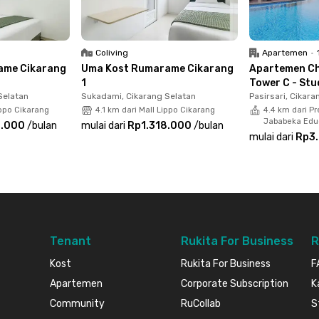
Coliving
Apartemen
•
ame Cikarang
Uma Kost Rumarame Cikarang
Apartemen Ch
1
Tower C - Stu
Selatan
Sukadami, Cikarang Selatan
Pasirsari, Cikara
ippo Cikarang
4.1 km dari Mall Lippo Cikarang
4.4 km dari Pr
Jababeka Educ
8.000
/
bulan
mulai dari
Rp1.318.000
/
bulan
mulai dari
Rp3
Tenant
Rukita For Business
R
Kost
Rukita For Business
F
Apartemen
Corporate Subscription
K
Community
RuCollab
S