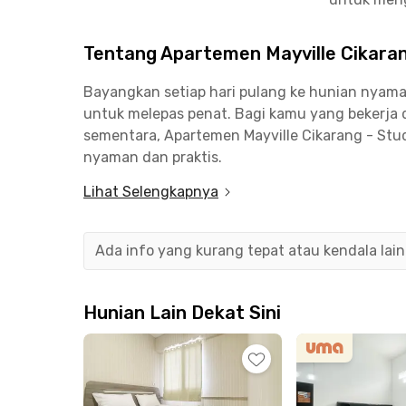
Tentang Apartemen Mayville Cikaran
Bayangkan setiap hari pulang ke hunian nyam
untuk melepas penat. Bagi kamu yang bekerja 
sementara, Apartemen Mayville Cikarang - Stud
nyaman dan praktis.
Lihat Selengkapnya
Apartemen studio di Cikarang ini semi furnis
serta kitchen sink yang mendukung kebutuhan har
parkir juga tersedia untuk menunjang kenyam
Ada info yang kurang tepat atau kendala lai
Lokasinya sangat menguntungkan bagi para pro
County CBD, maupun kawasan industri Cikaran
Hunian Lain Dekat Sini
Apartemen Cikarang ini juga ideal untuk tenag
Cikarang. Untuk kebutuhan belanja, Lippo Mall
Tertarik tinggal di sini? Yuk, booking Apartem