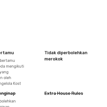
ertamu
Tidak diperbolehkan
merokok
 bertamu
da mengikuti
 yang
an oleh
ngelola Kost
enginap
Extra House Rules
rbolehkan
ginap