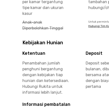
per kamar tergantung
tambahan 
tipe kamar dan ukuran
hubungi/ch
kasur
Anak-anak
Untuk permint
Hubungi Tim K
Diperbolehkan Tinggal
Kebijakan Hunian
Ketentuan
Deposit
Penambahan jumlah
Deposit sebe
penghuni bergantung
bulanan, di
dengan kebijakan tiap
bersama ata
hunian dan ketersediaan.
dengan biay
Hubungi Rukita untuk
pertama
informasi lebih lanjut.
Informasi pembatalan