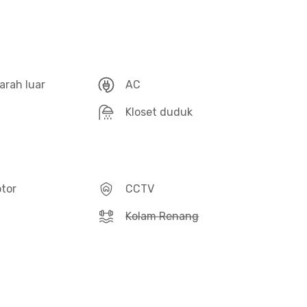
arah luar
AC
l
Kloset duduk
otor
CCTV
Kolam Renang