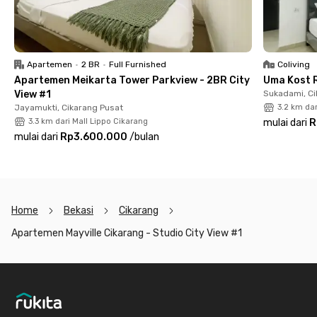
Tertarik? Yuk, booking apartemen Cikarang yang bisa disewa
bulanan dan tahunan ini.
Apartemen
•
2 BR
•
Full Furnished
Coliving
Apartemen Meikarta Tower Parkview - 2BR City
Uma Kost 
View #1
Sukadami, Ci
Jayamukti, Cikarang Pusat
3.2 km dar
3.3 km dari Mall Lippo Cikarang
mulai dari
R
mulai dari
Rp3.600.000
/
bulan
Home
Bekasi
Cikarang
Apartemen Mayville Cikarang - Studio City View #1
Footer