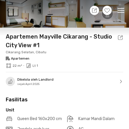
10 Agt 26 - Belum tahu
+
11
Ope
Foto
Fasilitas bersama
Lokasi
Aturan Tambahan
Apartemen Mayville Cikarang - Studio
City View #1
Cikarang Selatan, Cibatu
Apartemen
•
22 m²
Lt 1
Dikelola oleh Landlord
sejak April 2025
Fasilitas
Unit
Queen Bed 160x200 cm
Kamar Mandi Dalam