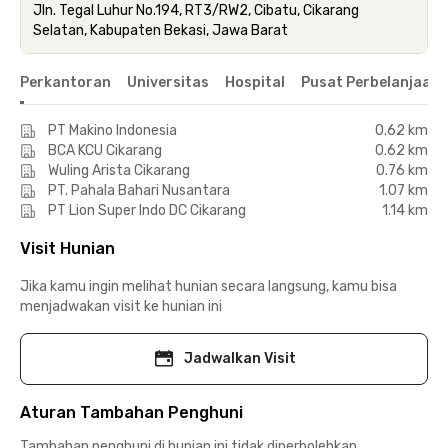
Jln. Tegal Luhur No.194, RT3/RW2, Cibatu, Cikarang
Selatan, Kabupaten Bekasi, Jawa Barat
Perkantoran
Universitas
Hospital
Pusat Perbelanjaan 
PT Makino Indonesia
0.62 km
BCA KCU Cikarang
0.62 km
Wuling Arista Cikarang
0.76 km
PT. Pahala Bahari Nusantara
1.07 km
PT Lion Super Indo DC Cikarang
1.14 km
Visit Hunian
Jika kamu ingin melihat hunian secara langsung, kamu bisa
menjadwakan visit ke hunian ini
Jadwalkan Visit
Aturan Tambahan Penghuni
Tambahan penghuni di hunian ini tidak diperbolehkan