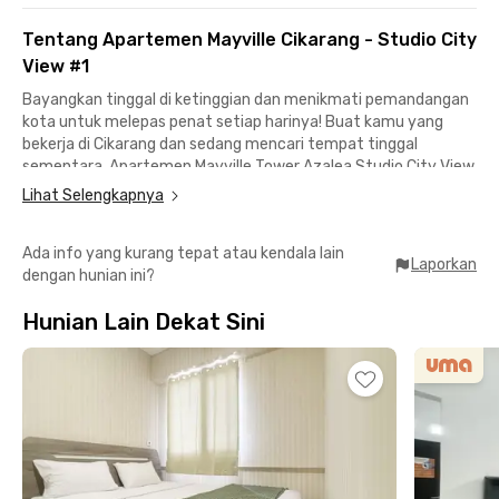
Tentang Apartemen Mayville Cikarang - Studio City
View #1
Bayangkan tinggal di ketinggian dan menikmati pemandangan
kota untuk melepas penat setiap harinya! Buat kamu yang
bekerja di Cikarang dan sedang mencari tempat tinggal
sementara, Apartemen Mayville Tower Azalea Studio City View
#1 dapat mengakomodasi kebutuhanmu.
Lihat Selengkapnya
Unit yang disewakan di apartemen Cikarang ini sudah
Ada info yang kurang tepat atau kendala lain
berfurnitur dengan AC, kamar mandi, serta kitchen set.
Laporkan
dengan hunian ini?
Fasilitas gedung termasuk WiFi, lift, lobi, dan area parkir yang
bisa digunakan oleh penghuni.
Hunian Lain Dekat Sini
Sewa apartemen Cikarang Selatan ini menguntungkan bagi
profesional yang bekerja di Lippo Cikarang, Orange County CBD,
maupun pabrik Cikarang dengan jarak sekitar 10 menit
berkendara. Ideal juga buat nakes di RS EMC Cikarang dan RS
Siloam Cikarang. Butuh belanja? Lippo Mall Cikarang cuma 7
menit jauhnya dari apartemen Cikarang ini.