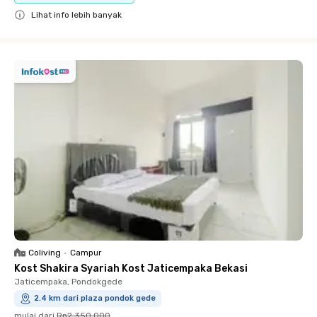
Lihat info lebih banyak
Close
Coliving
•
Campur
Kost Shakira Syariah Kost Jaticempaka Bekasi
Jaticempaka, Pondokgede
2.4 km dari plaza pondok gede
mulai dari
Rp2.350.000