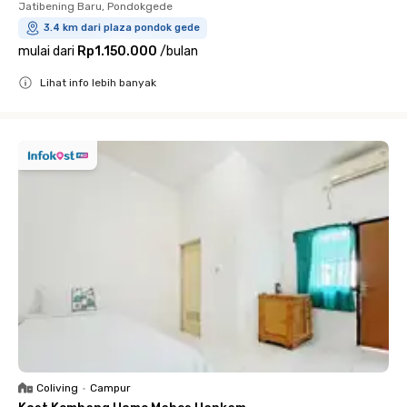
Jatibening Baru, Pondokgede
3.4 km dari plaza pondok gede
mulai dari
Rp1.150.000
/
bulan
Lihat info lebih banyak
Close
Coliving
•
Campur