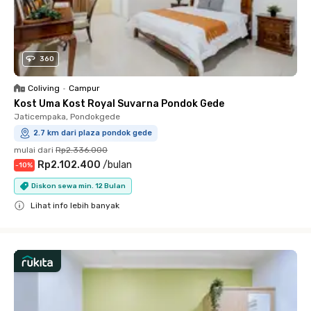
360
Coliving
•
Campur
Kost Uma Kost Royal Suvarna Pondok Gede
Jaticempaka, Pondokgede
2.7 km dari plaza pondok gede
mulai dari
Rp2.336.000
Rp2.102.400
/
bulan
-
10
%
Diskon sewa min. 12 Bulan
Lihat info lebih banyak
Close