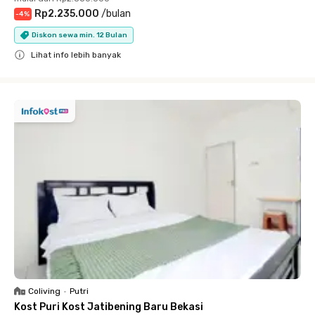
Rp2.235.000
/
bulan
-
4
%
Diskon sewa min. 12 Bulan
Lihat info lebih banyak
Close
Coliving
•
Putri
Kost Puri Kost Jatibening Baru Bekasi