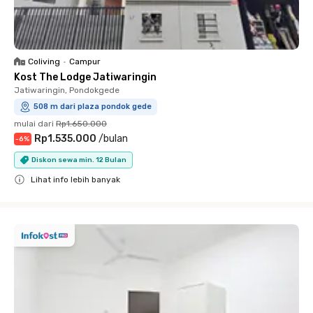
Coliving
•
Campur
Kost The Lodge Jatiwaringin
Jatiwaringin, Pondokgede
508 m dari plaza pondok gede
mulai dari
Rp1.650.000
Rp1.535.000
/
bulan
-
6
%
Diskon sewa min. 12 Bulan
Lihat info lebih banyak
Close