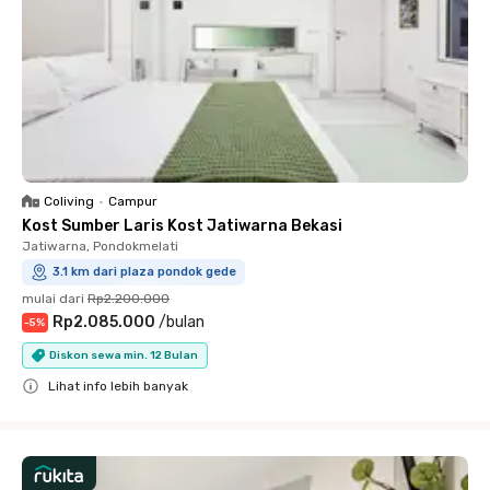
Coliving
•
Campur
Kost Sumber Laris Kost Jatiwarna Bekasi
Jatiwarna, Pondokmelati
3.1 km dari plaza pondok gede
mulai dari
Rp2.200.000
Rp2.085.000
/
bulan
-
5
%
Diskon sewa min. 12 Bulan
Lihat info lebih banyak
Close