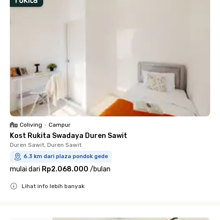
Coliving
•
Campur
Kost Rukita Swadaya Duren Sawit
Duren Sawit, Duren Sawit
6.3 km dari plaza pondok gede
mulai dari
Rp2.068.000
/
bulan
Lihat info lebih banyak
Close