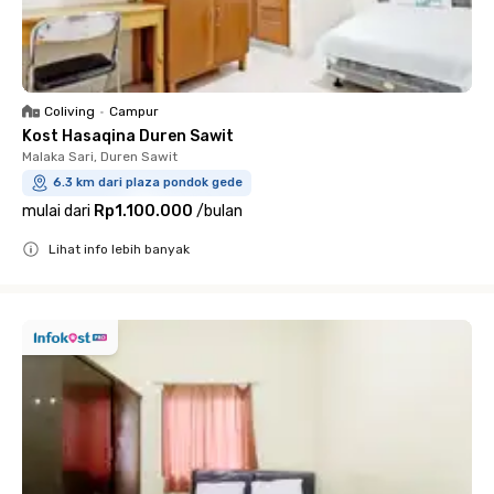
Coliving
•
Campur
Kost Hasaqina Duren Sawit
Malaka Sari, Duren Sawit
6.3 km dari plaza pondok gede
mulai dari
Rp1.100.000
/
bulan
Lihat info lebih banyak
Close