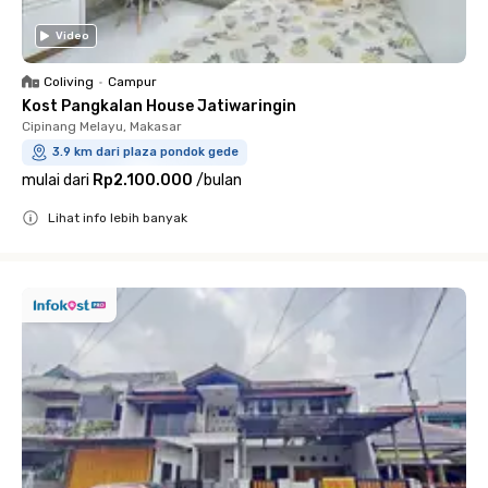
Video
Coliving
•
Campur
Kost Pangkalan House Jatiwaringin
Cipinang Melayu, Makasar
3.9 km dari plaza pondok gede
mulai dari
Rp2.100.000
/
bulan
Lihat info lebih banyak
Close