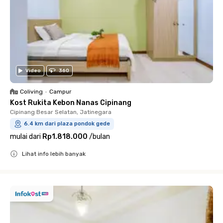
Video
360
Coliving
•
Campur
Kost Rukita Kebon Nanas Cipinang
Cipinang Besar Selatan, Jatinegara
6.4 km dari plaza pondok gede
mulai dari
Rp1.818.000
/
bulan
Lihat info lebih banyak
Close