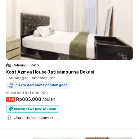
Coliving
•
Putri
Kost Azmya House Jatisampurna Bekasi
Jatiranggon, Jatisampurna
7.0 km dari plaza pondok gede
mulai dari
Rp1.000.000
Rp885.000
/
bulan
-
11
%
Diskon sewa min. 12 Bulan
Lihat info lebih banyak
Close