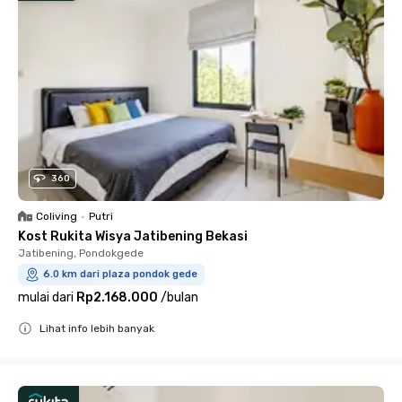
360
Coliving
•
Putri
Kost Rukita Wisya Jatibening Bekasi
Jatibening, Pondokgede
6.0 km dari plaza pondok gede
mulai dari
Rp2.168.000
/
bulan
Lihat info lebih banyak
Close