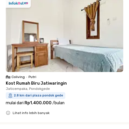
Coliving
•
Putri
Kost Rumah Biru Jatiwaringin
Jaticempaka, Pondokgede
2.8 km dari plaza pondok gede
mulai dari
Rp1.400.000
/
bulan
Lihat info lebih banyak
Close