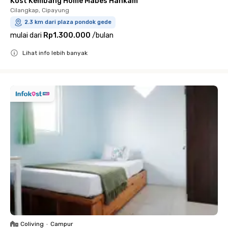
Kost Kembang Home Mabes Hankam
Cilangkap, Cipayung
2.3 km dari plaza pondok gede
mulai dari
Rp1.300.000
/
bulan
Lihat info lebih banyak
Close
Coliving
•
Campur