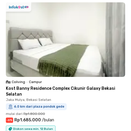
Coliving
•
Campur
Kost Banny Residence Complex Cikunir Galaxy Bekasi
Selatan
Jaka Mulya, Bekasi Selatan
6.0 km dari plaza pondok gede
mulai dari
Rp1.800.000
Rp1.685.000
/
bulan
-
6
%
Diskon sewa min. 12 Bulan