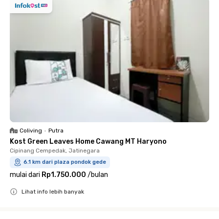
Coliving
•
Putra
Kost Green Leaves Home Cawang MT Haryono
Cipinang Cempedak, Jatinegara
6.1 km dari plaza pondok gede
mulai dari
Rp1.750.000
/
bulan
Lihat info lebih banyak
Close