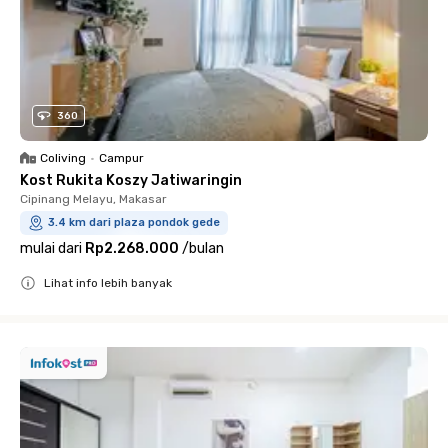
360
Coliving
•
Campur
Kost Rukita Koszy Jatiwaringin
Cipinang Melayu, Makasar
3.4 km dari plaza pondok gede
mulai dari
Rp2.268.000
/
bulan
Lihat info lebih banyak
Close