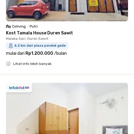
Coliving
•
Putri
Kost Tamala House Duren Sawit
Malaka Sari, Duren Sawit
6.2 km dari plaza pondok gede
mulai dari
Rp1.200.000
/
bulan
Lihat info lebih banyak
Close