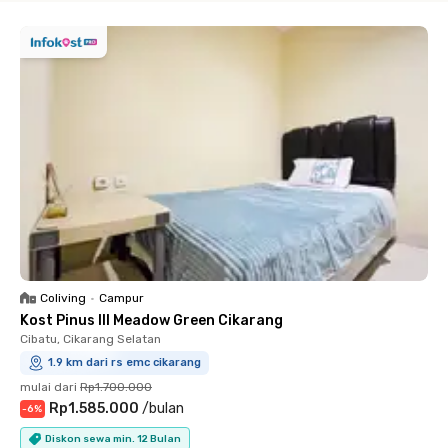
Coliving
•
Campur
Kost Pinus III Meadow Green Cikarang
Cibatu, Cikarang Selatan
1.9 km dari rs emc cikarang
mulai dari
Rp1.700.000
Rp1.585.000
/
bulan
-
6
%
Diskon sewa min. 12 Bulan