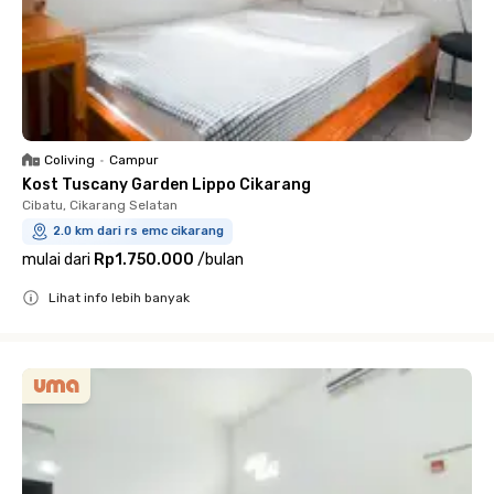
Coliving
•
Campur
Kost Tuscany Garden Lippo Cikarang
Cibatu, Cikarang Selatan
2.0 km dari rs emc cikarang
mulai dari
Rp1.750.000
/
bulan
Lihat info lebih banyak
Close