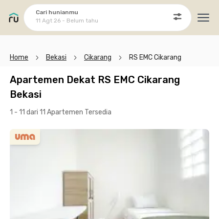
Cari hunianmu
11 Agt 26 - Belum tahu
Ope
Home
Bekasi
Cikarang
RS EMC Cikarang
Apartemen Dekat RS EMC Cikarang
Bekasi
1 - 11 dari 11 Apartemen
Tersedia