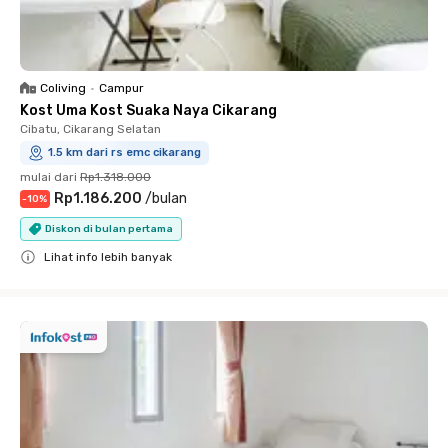
Coliving
•
Campur
Kost Uma Kost Suaka Naya Cikarang
Cibatu, Cikarang Selatan
1.5 km dari rs emc cikarang
mulai dari
Rp1.318.000
Rp1.186.200
/
bulan
-
10
%
Diskon di bulan pertama
Lihat info lebih banyak
Close