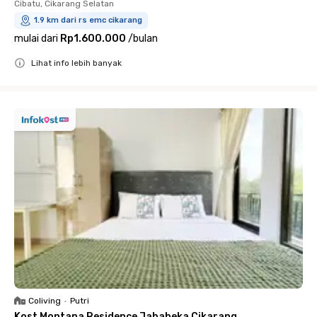
Cibatu, Cikarang Selatan
1.9 km dari rs emc cikarang
mulai dari
Rp1.600.000
/
bulan
Lihat info lebih banyak
Close
Coliving
•
Putri
Kost Montana Residence Jababeka Cikarang