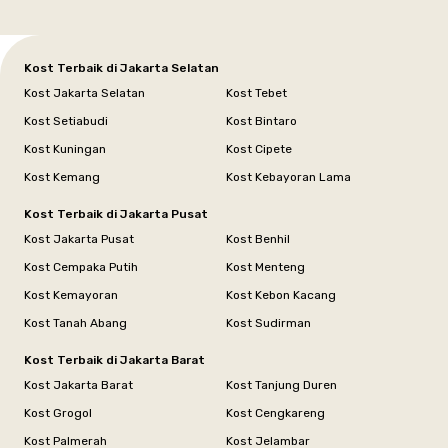
Kost Terbaik di Jakarta Selatan
Kost Jakarta Selatan
Kost Tebet
Kost Setiabudi
Kost Bintaro
Kost Kuningan
Kost Cipete
Kost Kemang
Kost Kebayoran Lama
Kost Terbaik di Jakarta Pusat
Kost Jakarta Pusat
Kost Benhil
Kost Cempaka Putih
Kost Menteng
Kost Kemayoran
Kost Kebon Kacang
Kost Tanah Abang
Kost Sudirman
Kost Terbaik di Jakarta Barat
Kost Jakarta Barat
Kost Tanjung Duren
Kost Grogol
Kost Cengkareng
Kost Palmerah
Kost Jelambar