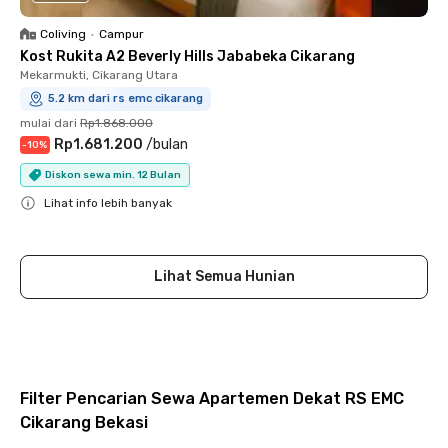
Coliving
•
Campur
Kost Rukita A2 Beverly Hills Jababeka Cikarang
Mekarmukti, Cikarang Utara
5.2 km dari rs emc cikarang
mulai dari
Rp1.868.000
Rp1.681.200
/
bulan
-
10
%
Diskon sewa min. 12 Bulan
Lihat info lebih banyak
Close
Lihat Semua Hunian
Filter Pencarian Sewa Apartemen Dekat RS EMC
Cikarang Bekasi