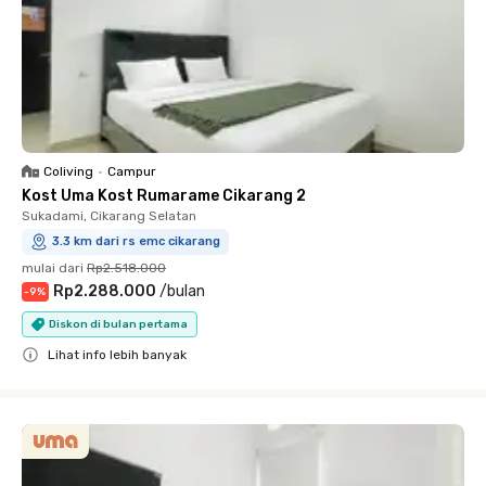
Coliving
•
Campur
Kost Uma Kost Rumarame Cikarang 2
Sukadami, Cikarang Selatan
3.3 km dari rs emc cikarang
mulai dari
Rp2.518.000
Rp2.288.000
/
bulan
-
9
%
Diskon di bulan pertama
Lihat info lebih banyak
Close