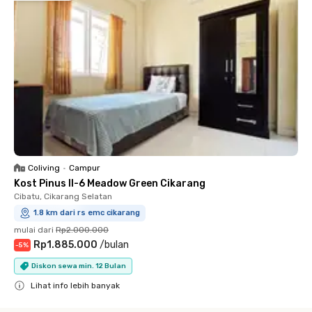
Coliving
•
Campur
Kost Pinus II-6 Meadow Green Cikarang
Cibatu, Cikarang Selatan
1.8 km dari rs emc cikarang
mulai dari
Rp2.000.000
Rp1.885.000
/
bulan
-
5
%
Diskon sewa min. 12 Bulan
Lihat info lebih banyak
Close