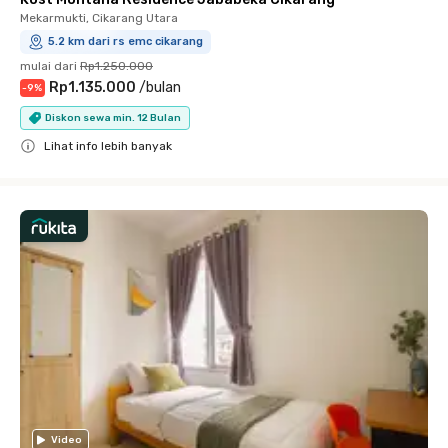
Mekarmukti, Cikarang Utara
5.2 km dari rs emc cikarang
mulai dari
Rp1.250.000
Rp1.135.000
/
bulan
-
9
%
Diskon sewa min. 12 Bulan
Lihat info lebih banyak
Close
Video