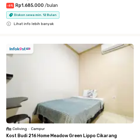
Rp1.685.000
/
bulan
-
6
%
Diskon sewa min. 12 Bulan
Lihat info lebih banyak
Close
Coliving
•
Campur
Kost Budi 216 Home Meadow Green Lippo Cikarang