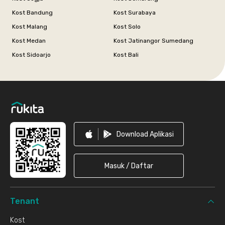
Kost Bandung
Kost Surabaya
Kost Malang
Kost Solo
Kost Medan
Kost Jatinangor Sumedang
Kost Sidoarjo
Kost Bali
Footer
Download Aplikasi
Masuk / Daftar
Tenant
Kost