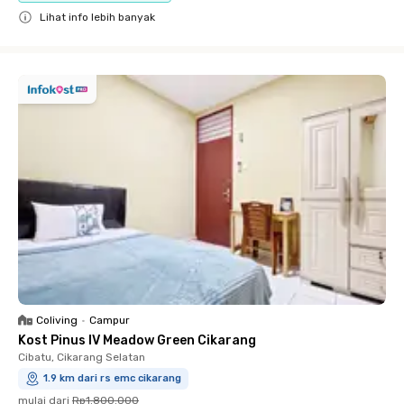
Lihat info lebih banyak
Close
Coliving
•
Campur
Kost Pinus IV Meadow Green Cikarang
Cibatu, Cikarang Selatan
1.9 km dari rs emc cikarang
mulai dari
Rp1.800.000