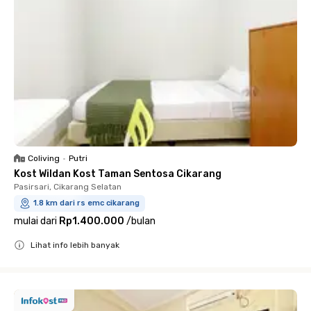
Coliving
•
Putri
Kost Wildan Kost Taman Sentosa Cikarang
Pasirsari, Cikarang Selatan
1.8 km dari rs emc cikarang
mulai dari
Rp1.400.000
/
bulan
Lihat info lebih banyak
Close