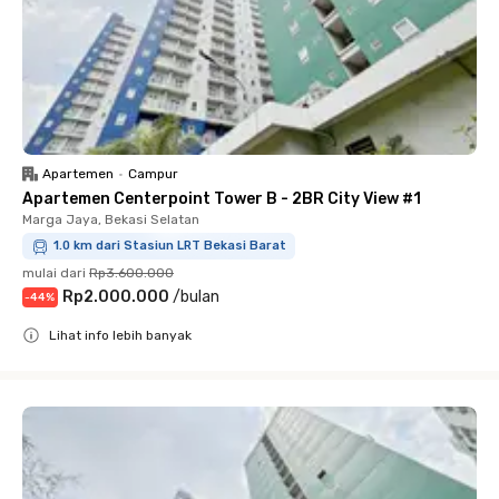
Apartemen
•
Campur
Apartemen Centerpoint Tower B - 2BR City View #1
Marga Jaya, Bekasi Selatan
1.0 km dari Stasiun LRT Bekasi Barat
mulai dari
Rp3.600.000
Rp2.000.000
/
bulan
-
44
%
Lihat info lebih banyak
Close