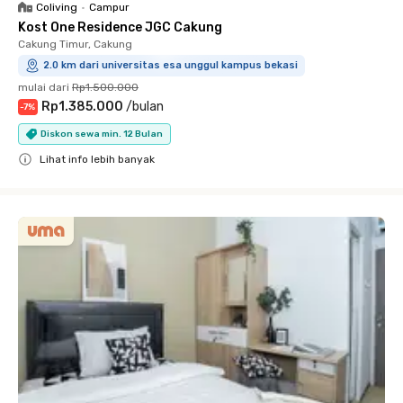
Coliving
•
Campur
Kost One Residence JGC Cakung
Cakung Timur, Cakung
2.0 km dari universitas esa unggul kampus bekasi
mulai dari
Rp1.500.000
Rp1.385.000
/
bulan
-
7
%
Diskon sewa min. 12 Bulan
Lihat info lebih banyak
Close