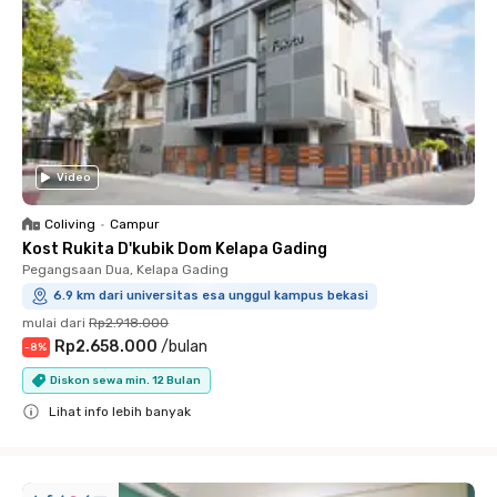
Video
Coliving
•
Campur
Kost Rukita D'kubik Dom Kelapa Gading
Pegangsaan Dua, Kelapa Gading
6.9 km dari universitas esa unggul kampus bekasi
mulai dari
Rp2.918.000
Rp2.658.000
/
bulan
-
8
%
Diskon sewa min. 12 Bulan
Lihat info lebih banyak
Close