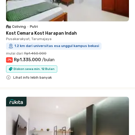
Coliving
•
Putri
Kost Cemara Kost Harapan Indah
Pusakarakyat, Tarumajaya
1.2 km dari universitas esa unggul kampus bekasi
mulai dari
Rp1.450.000
Rp1.335.000
/
bulan
-
7
%
Diskon sewa min. 12 Bulan
Lihat info lebih banyak
Close