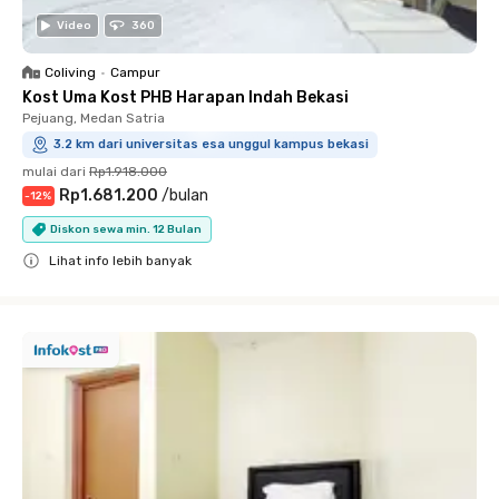
Video
360
Coliving
•
Campur
Kost Uma Kost PHB Harapan Indah Bekasi
Pejuang, Medan Satria
3.2 km dari universitas esa unggul kampus bekasi
mulai dari
Rp1.918.000
Rp1.681.200
/
bulan
-
12
%
Diskon sewa min. 12 Bulan
Lihat info lebih banyak
Close