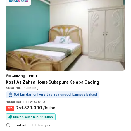
Coliving
•
Putri
Kost Az Zahra Home Sukapura Kelapa Gading
Suka Pura, Cilincing
5.6 km dari universitas esa unggul kampus bekasi
mulai dari
Rp1.800.000
Rp1.570.000
/
bulan
-
12
%
Diskon sewa min. 12 Bulan
Lihat info lebih banyak