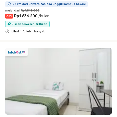
2.1 km dari universitas esa unggul kampus bekasi
mulai dari
Rp1.818.000
Rp1.636.200
/
bulan
-
10
%
Diskon sewa min. 12 Bulan
Lihat info lebih banyak
Close