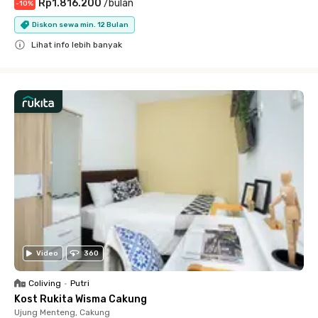
Rp1.816.200
/
bulan
-
10
%
Diskon sewa min. 12 Bulan
Lihat info lebih banyak
Close
Video
360
Coliving
•
Putri
Kost Rukita Wisma Cakung
Ujung Menteng, Cakung