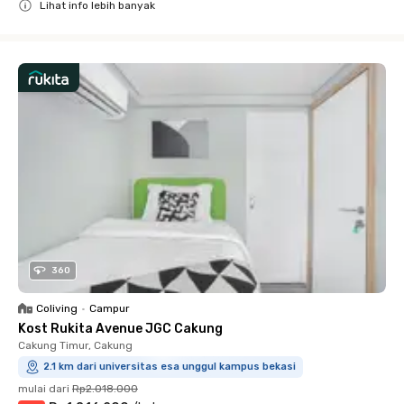
Lihat info lebih banyak
Close
360
Coliving
•
Campur
Kost Rukita Avenue JGC Cakung
Cakung Timur, Cakung
2.1 km dari universitas esa unggul kampus bekasi
mulai dari
Rp2.018.000