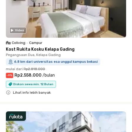
Video
Coliving
•
Campur
Kost Rukita Kosku Kelapa Gading
Pegangsaan Dua, Kelapa Gading
6.8 km dari universitas esa unggul kampus bekasi
mulai dari
Rp2.818.000
Rp2.558.000
/
bulan
-
9
%
Diskon sewa min. 12 Bulan
Lihat info lebih banyak
Close