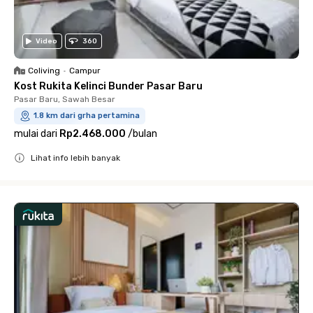
Video
360
Coliving
•
Campur
Kost Rukita Kelinci Bunder Pasar Baru
Pasar Baru, Sawah Besar
1.8 km dari grha pertamina
mulai dari
Rp2.468.000
/
bulan
Lihat info lebih banyak
Close