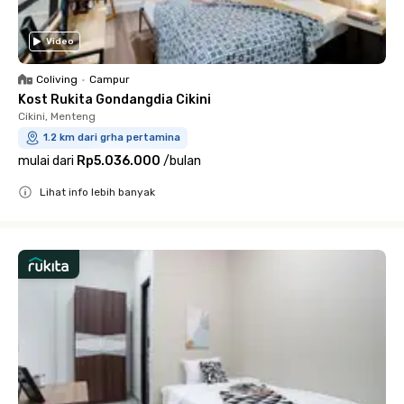
Video
Coliving
•
Campur
Kost Rukita Gondangdia Cikini
Cikini, Menteng
1.2 km dari grha pertamina
mulai dari
Rp5.036.000
/
bulan
Lihat info lebih banyak
Close