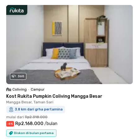
360
Coliving
•
Campur
Kost Rukita Pumpkin Coliving Mangga Besar
Mangga Besar, Taman Sari
3.8 km dari grha pertamina
mulai dari
Rp2.318.000
Rp2.168.000
/
bulan
-
6
%
Diskon di bulan pertama