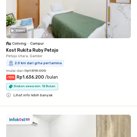
Video
Coliving
•
Campur
Kost Rukita Ruby Petojo
Petojo Utara, Gambir
2.0 km dari grha pertamina
mulai dari
Rp1.818.000
Rp1.636.200
/
bulan
-
10
%
Diskon sewa min. 12 Bulan
Lihat info lebih banyak
Close