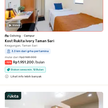
Video
Coliving
•
Campur
Kost Rukita Ivory Taman Sari
Keagungan, Taman Sari
3.3 km dari grha pertamina
mulai dari
Rp2.168.000
Rp1.951.200
/
bulan
-
10
%
Diskon sewa min. 12 Bulan
Lihat info lebih banyak
Close