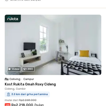
Close
Video
360
Coliving
•
Campur
Kost Rukita Omah Roxy Cideng
Cideng, Gambir
3.0 km dari grha pertamina
mulai dari
Rp2.268.000
Rp2.218.000
/
bulan
-
2
%