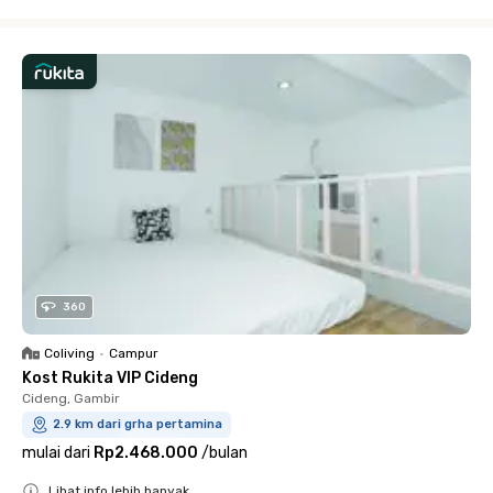
Close
360
Coliving
•
Campur
Kost Rukita VIP Cideng
Cideng, Gambir
2.9 km dari grha pertamina
mulai dari
Rp2.468.000
/
bulan
Lihat info lebih banyak