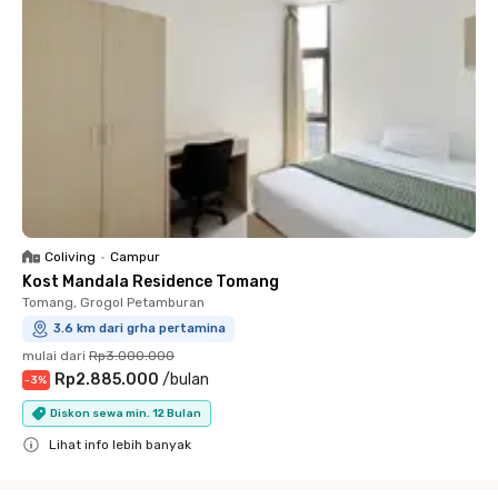
Coliving
•
Campur
Kost Mandala Residence Tomang
Tomang, Grogol Petamburan
3.6 km dari grha pertamina
mulai dari
Rp3.000.000
Rp2.885.000
/
bulan
-
3
%
Diskon sewa min. 12 Bulan
Lihat info lebih banyak
Close