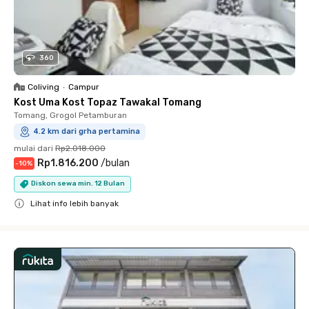
360
Coliving
•
Campur
Kost Uma Kost Topaz Tawakal Tomang
Tomang, Grogol Petamburan
4.2 km dari grha pertamina
mulai dari
Rp2.018.000
Rp1.816.200
/
bulan
-
10
%
Diskon sewa min. 12 Bulan
Lihat info lebih banyak
Close