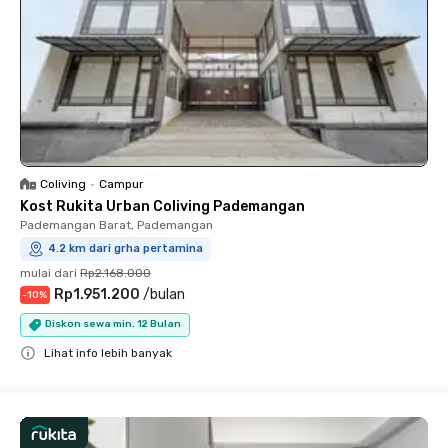
Coliving
•
Campur
Kost Rukita Urban Coliving Pademangan
Pademangan Barat, Pademangan
4.2 km dari grha pertamina
mulai dari
Rp2.168.000
Rp1.951.200
/
bulan
-
10
%
Diskon sewa min. 12 Bulan
Lihat info lebih banyak
Close