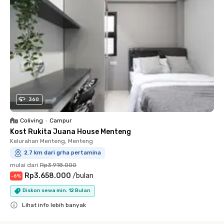
360
Coliving
•
Campur
Kost Rukita Juana House Menteng
Kelurahan Menteng, Menteng
2.7 km dari grha pertamina
mulai dari
Rp3.918.000
Rp3.658.000
/
bulan
-
6
%
Diskon sewa min. 12 Bulan
Lihat info lebih banyak
Close