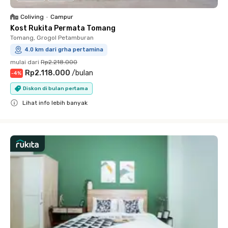
Coliving
•
Campur
Kost Rukita Permata Tomang
Tomang, Grogol Petamburan
4.0 km dari grha pertamina
mulai dari
Rp2.218.000
Rp2.118.000
/
bulan
-
4
%
Diskon di bulan pertama
Lihat info lebih banyak
Close