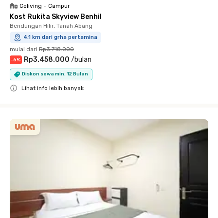
Coliving
•
Campur
Kost Rukita Skyview Benhil
Bendungan Hilir, Tanah Abang
4.1 km dari grha pertamina
mulai dari
Rp3.718.000
Rp3.458.000
/
bulan
-
6
%
Diskon sewa min. 12 Bulan
Lihat info lebih banyak
Close