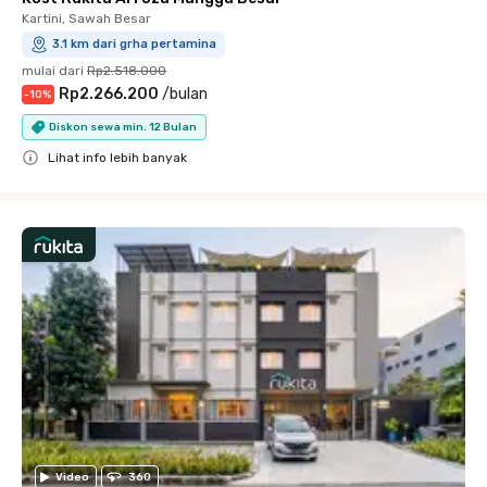
Kartini, Sawah Besar
3.1 km dari grha pertamina
mulai dari
Rp2.518.000
Rp2.266.200
/
bulan
-
10
%
Diskon sewa min. 12 Bulan
Lihat info lebih banyak
Close
Video
360