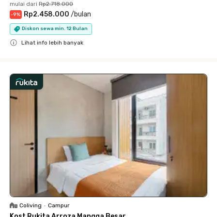
mulai dari
Rp2.718.000
Rp2.458.000
/
bulan
-
9
%
Diskon sewa min. 12 Bulan
Lihat info lebih banyak
Close
Coliving
•
Campur
Kost Rukita Arroza Mangga Besar