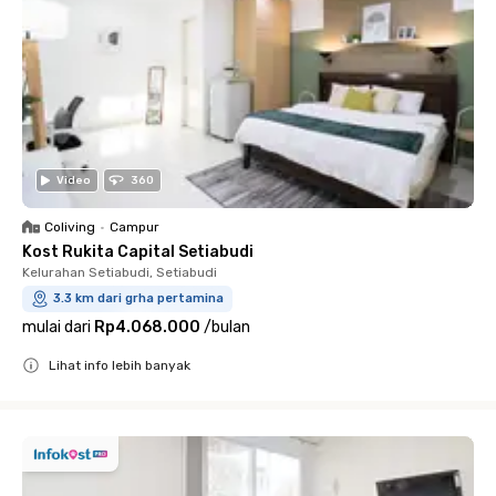
Video
360
Coliving
•
Campur
Kost Rukita Capital Setiabudi
Kelurahan Setiabudi, Setiabudi
3.3 km dari grha pertamina
mulai dari
Rp4.068.000
/
bulan
Lihat info lebih banyak
Close