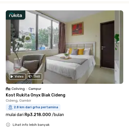
Video
360
Coliving
•
Campur
Kost Rukita Onyx Biak Cideng
Cideng, Gambir
2.8 km dari grha pertamina
mulai dari
Rp3.218.000
/
bulan
Lihat info lebih banyak