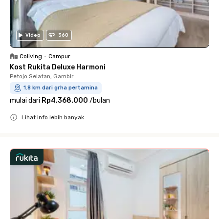
Video
360
Coliving
•
Campur
Kost Rukita Deluxe Harmoni
Petojo Selatan, Gambir
1.8 km dari grha pertamina
mulai dari
Rp4.368.000
/
bulan
Lihat info lebih banyak
Close