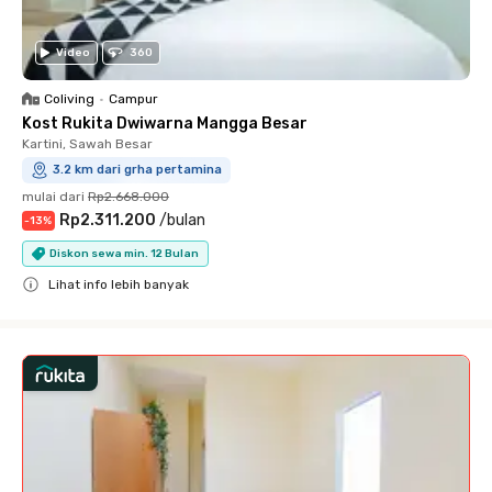
Video
360
Coliving
•
Campur
Kost Rukita Dwiwarna Mangga Besar
Kartini, Sawah Besar
3.2 km dari grha pertamina
mulai dari
Rp2.668.000
Rp2.311.200
/
bulan
-
13
%
Diskon sewa min. 12 Bulan
Lihat info lebih banyak
Close