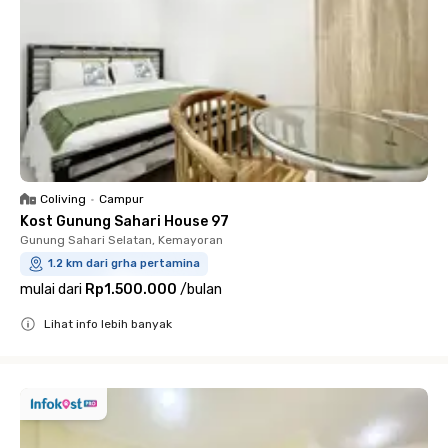
Coliving
•
Campur
Kost Gunung Sahari House 97
Gunung Sahari Selatan, Kemayoran
1.2 km dari grha pertamina
mulai dari
Rp1.500.000
/
bulan
Lihat info lebih banyak
Close