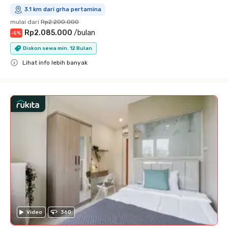
3.1 km dari grha pertamina
mulai dari
Rp2.200.000
Rp2.085.000
/
bulan
-
5
%
Diskon sewa min. 12 Bulan
Lihat info lebih banyak
Close
Video
360