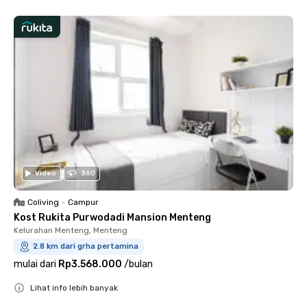
Video
360
Coliving
•
Campur
Kost Rukita Purwodadi Mansion Menteng
Kelurahan Menteng, Menteng
2.8 km dari grha pertamina
mulai dari
Rp3.568.000
/
bulan
Lihat info lebih banyak
Close