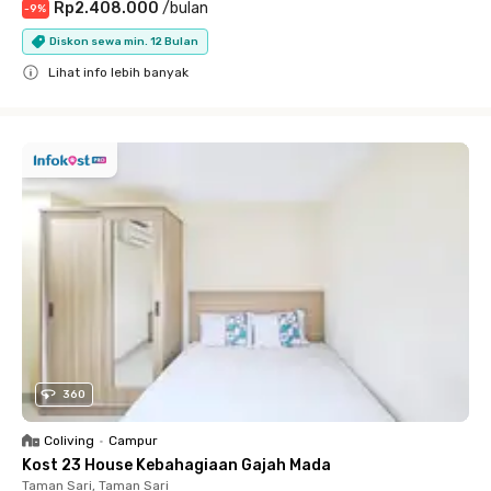
Rp2.408.000
/
bulan
-
9
%
Diskon sewa min. 12 Bulan
Lihat info lebih banyak
Close
360
Coliving
•
Campur
Kost 23 House Kebahagiaan Gajah Mada
Taman Sari, Taman Sari