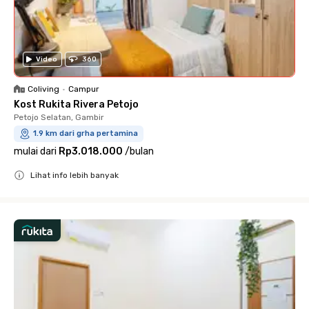
Video
360
Coliving
•
Campur
Kost Rukita Rivera Petojo
Petojo Selatan, Gambir
1.9 km dari grha pertamina
mulai dari
Rp3.018.000
/
bulan
Lihat info lebih banyak
Close