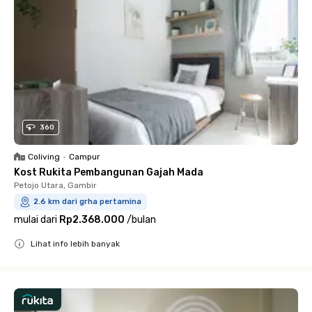
360
Coliving
•
Campur
Kost Rukita Pembangunan Gajah Mada
Petojo Utara, Gambir
2.6 km dari grha pertamina
mulai dari
Rp2.368.000
/
bulan
Lihat info lebih banyak
Close