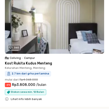
360
Coliving
•
Campur
Kost Rukita Kudus Menteng
Kelurahan Menteng, Menteng
2.7 km dari grha pertamina
mulai dari
Rp4.068.000
Rp3.808.000
/
bulan
-
6
%
Diskon sewa min. 12 Bulan
Lihat info lebih banyak
Close