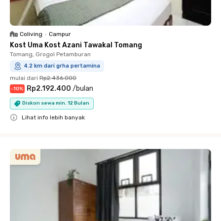
Coliving
•
Campur
Kost Uma Kost Azani Tawakal Tomang
Tomang, Grogol Petamburan
4.2 km dari grha pertamina
mulai dari
Rp2.436.000
Rp2.192.400
/
bulan
-
10
%
Diskon sewa min. 12 Bulan
Lihat info lebih banyak
Close