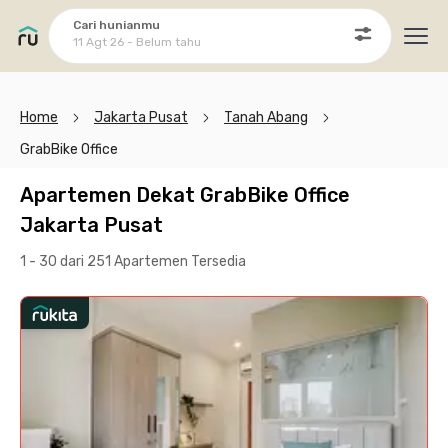
Cari hunianmu
11 Agt 26 - Belum tahu
Ope
Home
Jakarta Pusat
Tanah Abang
GrabBike Office
Apartemen Dekat GrabBike Office
Jakarta Pusat
1 - 30 dari 251 Apartemen
Tersedia