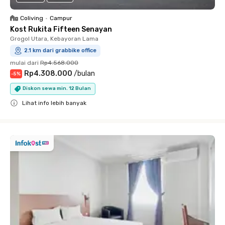
Coliving
•
Campur
Kost Rukita Fifteen Senayan
Grogol Utara, Kebayoran Lama
2.1 km dari grabbike office
mulai dari
Rp4.568.000
Rp4.308.000
/
bulan
-
5
%
Diskon sewa min. 12 Bulan
Lihat info lebih banyak
Close