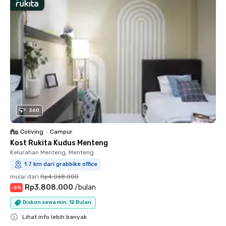
360
Coliving
•
Campur
Kost Rukita Kudus Menteng
Kelurahan Menteng, Menteng
1.7 km dari grabbike office
mulai dari
Rp4.068.000
Rp3.808.000
/
bulan
-
6
%
Diskon sewa min. 12 Bulan
Lihat info lebih banyak