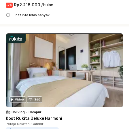
Rp2.218.000
/
bulan
-
2
%
Lihat info lebih banyak
Close
Video
360
Coliving
•
Campur
Kost Rukita Deluxe Harmoni
Petojo Selatan, Gambir