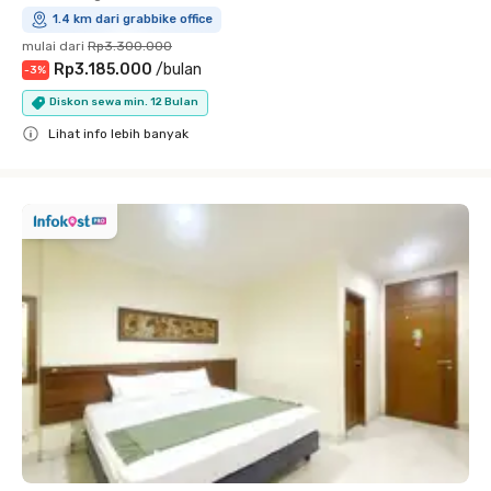
1.4 km dari grabbike office
mulai dari
Rp3.300.000
Rp3.185.000
/
bulan
-
3
%
Diskon sewa min. 12 Bulan
Lihat info lebih banyak
Close