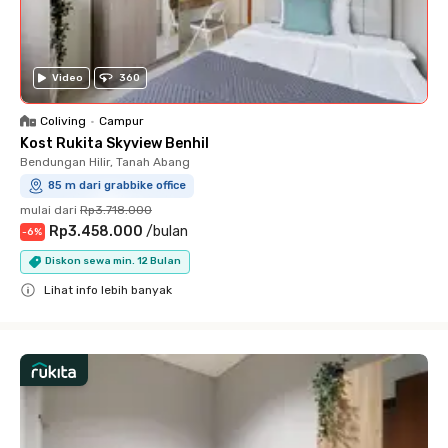
Video
360
Coliving
•
Campur
Kost Rukita Skyview Benhil
Bendungan Hilir, Tanah Abang
85 m dari grabbike office
mulai dari
Rp3.718.000
Rp3.458.000
/
bulan
-
6
%
Diskon sewa min. 12 Bulan
Lihat info lebih banyak
Close