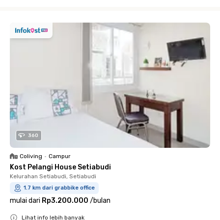
Close
360
Coliving
•
Campur
Kost Pelangi House Setiabudi
Kelurahan Setiabudi, Setiabudi
1.7 km dari grabbike office
mulai dari
Rp3.200.000
/
bulan
Lihat info lebih banyak