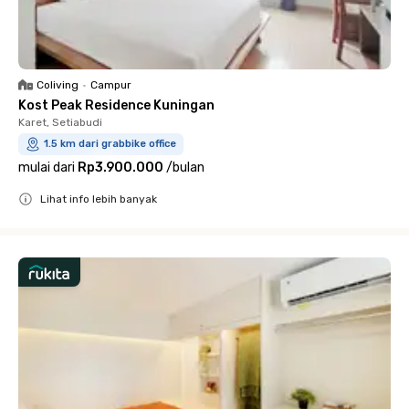
Coliving
•
Campur
Kost Peak Residence Kuningan
Karet, Setiabudi
1.5 km dari grabbike office
mulai dari
Rp3.900.000
/
bulan
Lihat info lebih banyak
Close