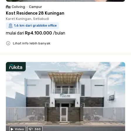
Coliving
•
Campur
Kost Residence 28 Kuningan
Karet Kuningan, Setiabudi
1.6 km dari grabbike office
mulai dari
Rp4.100.000
/
bulan
Lihat info lebih banyak
Close
Video
360