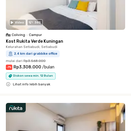
Video
360
Coliving
•
Campur
Kost Rukita Verde Kuningan
Kelurahan Setiabudi, Setiabudi
2.4 km dari grabbike office
mulai dari
Rp3.568.000
Rp3.308.000
/
bulan
-
7
%
Diskon sewa min. 12 Bulan
Lihat info lebih banyak
Close