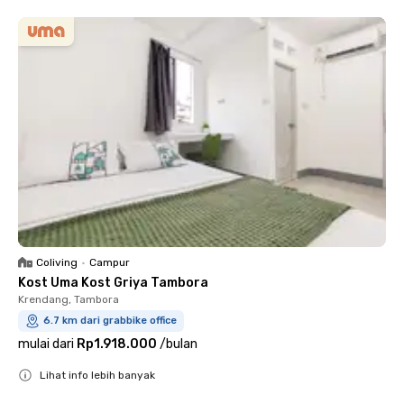
Coliving
•
Campur
Kost Uma Kost Griya Tambora
Krendang, Tambora
6.7 km dari grabbike office
mulai dari
Rp1.918.000
/
bulan
Lihat info lebih banyak
Close