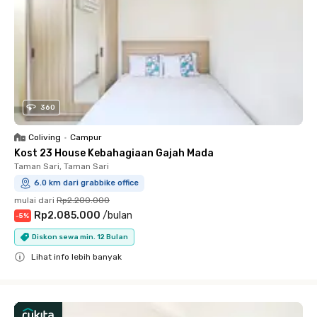
360
Coliving
•
Campur
Kost 23 House Kebahagiaan Gajah Mada
Taman Sari, Taman Sari
6.0 km dari grabbike office
mulai dari
Rp2.200.000
Rp2.085.000
/
bulan
-
5
%
Diskon sewa min. 12 Bulan
Lihat info lebih banyak
Close