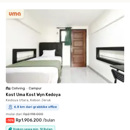
Coliving
•
Campur
Kost Uma Kost Wyn Kedoya
Kedoya Utara, Kebon Jeruk
6.8 km dari grabbike office
mulai dari
Rp2.118.000
Rp1.906.200
/
bulan
-
10
%
Diskon sewa min. 12 Bulan