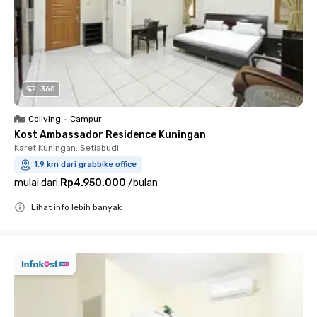
360
Coliving
•
Campur
Kost Ambassador Residence Kuningan
Karet Kuningan, Setiabudi
1.9 km dari grabbike office
mulai dari
Rp4.950.000
/
bulan
Lihat info lebih banyak
Close