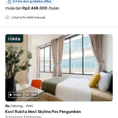
2.9 km dari grabbike office
mulai dari
Rp2.468.000
/
bulan
Lihat info lebih banyak
Close
Video
360
Coliving
•
Putri
Kost Rukita West Skyline Pos Pengumben
Srengseng, Kembangan