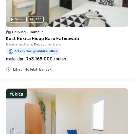
Video
360
Coliving
•
Campur
Kost Rukita Hidup Baru Fatmawati
Gandaria Utara, Kebayoran Baru
6.1 km dari grabbike office
mulai dari
Rp3.168.000
/
bulan
Lihat info lebih banyak
Close