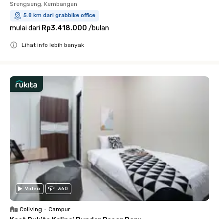
Srengseng, Kembangan
5.8 km dari grabbike office
mulai dari
Rp3.418.000
/
bulan
Lihat info lebih banyak
Close
Video
360
Coliving
•
Campur