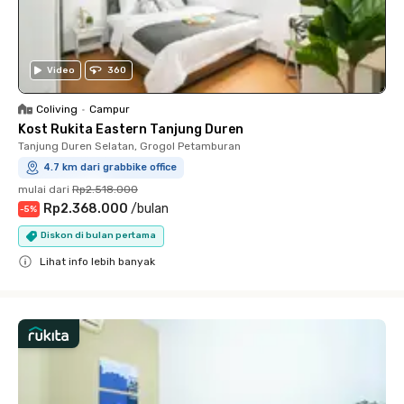
Video
360
Coliving
•
Campur
Kost Rukita Eastern Tanjung Duren
Tanjung Duren Selatan, Grogol Petamburan
4.7 km dari grabbike office
mulai dari
Rp2.518.000
Rp2.368.000
/
bulan
-
5
%
Diskon di bulan pertama
Lihat info lebih banyak
Close