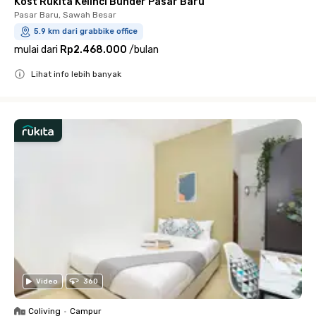
Kost Rukita Kelinci Bunder Pasar Baru
Pasar Baru, Sawah Besar
5.9 km dari grabbike office
mulai dari
Rp2.468.000
/
bulan
Lihat info lebih banyak
Close
Video
360
Coliving
•
Campur