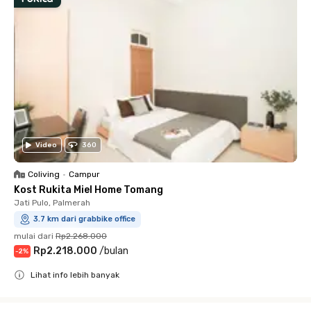
Video
360
Coliving
•
Campur
Kost Rukita Miel Home Tomang
Jati Pulo, Palmerah
3.7 km dari grabbike office
mulai dari
Rp2.268.000
Rp2.218.000
/
bulan
-
2
%
Lihat info lebih banyak
Close