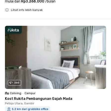
mulai dari
Rp3.268.000
/
bulan
Lihat info lebih banyak
Close
360
Coliving
•
Campur
Kost Rukita Pembangunan Gajah Mada
Petojo Utara, Gambir
5.2 km dari grabbike office