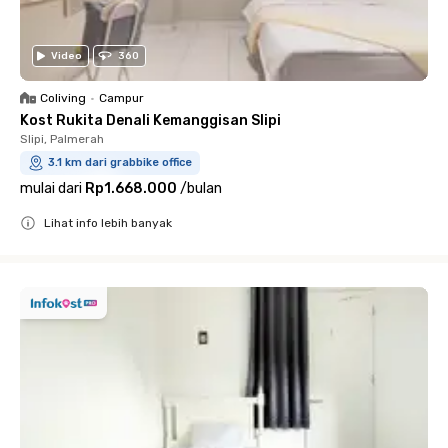
Video
360
Coliving
•
Campur
Kost Rukita Denali Kemanggisan Slipi
Slipi, Palmerah
3.1 km dari grabbike office
mulai dari
Rp1.668.000
/
bulan
Lihat info lebih banyak
Close