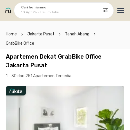
Cari hunianmu
10 Agt 26 - Belum tahu
Ope
Home
Jakarta Pusat
Tanah Abang
GrabBike Office
Apartemen Dekat GrabBike Office
Jakarta Pusat
1 - 30 dari 251 Apartemen
Tersedia