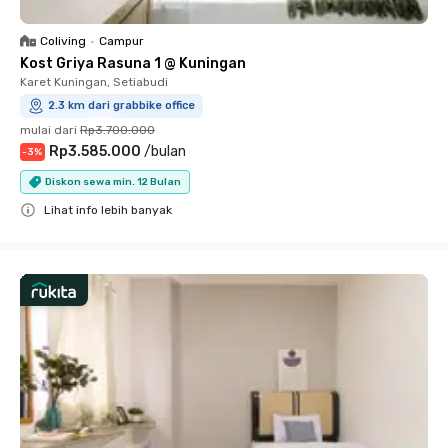
Coliving
•
Campur
Kost Griya Rasuna 1 @ Kuningan
Karet Kuningan, Setiabudi
2.3 km dari grabbike office
mulai dari
Rp3.700.000
Rp3.585.000
/
bulan
-
3
%
Diskon sewa min. 12 Bulan
Lihat info lebih banyak
Close