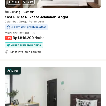
Video
360
Coliving
•
Campur
Kost Rukita Rukosta Jelambar Grogol
Jelambar, Grogol Petamburan
6.0 km dari grabbike office
mulai dari
Rp2.118.000
Rp1.816.200
/
bulan
-
14
%
Diskon di bulan pertama
Lihat info lebih banyak
Close