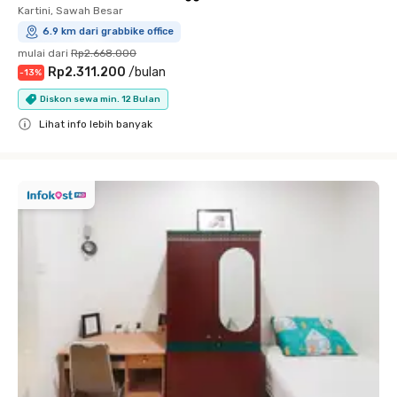
Kartini, Sawah Besar
6.9 km dari grabbike office
mulai dari
Rp2.668.000
Rp2.311.200
/
bulan
-
13
%
Diskon sewa min. 12 Bulan
Lihat info lebih banyak
Close