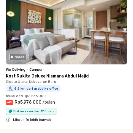
Video
Coliving
•
Campur
Kost Rukita Deluxe Nismara Abdul Majid
Cipete Utara, Kebayoran Baru
6.5 km dari grabbike office
mulai dari
Rp6.236.000
Rp5.976.000
/
bulan
-
4
%
Diskon sewa min. 12 Bulan
Lihat info lebih banyak
Close