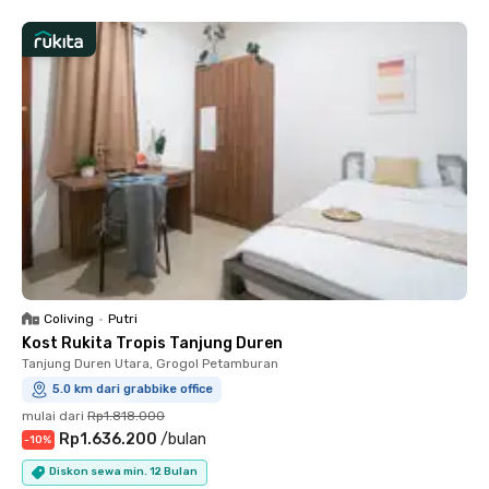
Coliving
•
Putri
Kost Rukita Tropis Tanjung Duren
Tanjung Duren Utara, Grogol Petamburan
5.0 km dari grabbike office
mulai dari
Rp1.818.000
Rp1.636.200
/
bulan
-
10
%
Diskon sewa min. 12 Bulan