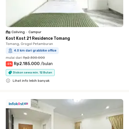
Coliving
•
Campur
Kost Kost 21 Residence Tomang
Tomang, Grogol Petamburan
4.0 km dari grabbike office
mulai dari
Rp2.300.000
Rp2.185.000
/
bulan
-
5
%
Diskon sewa min. 12 Bulan
Lihat info lebih banyak
Close