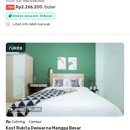
mulai dari
Rp2.518.000
Rp2.266.200
/
bulan
-
10
%
Diskon sewa min. 12 Bulan
Lihat info lebih banyak
Close
Video
360
Coliving
•
Campur
Kost Rukita Dwiwarna Mangga Besar