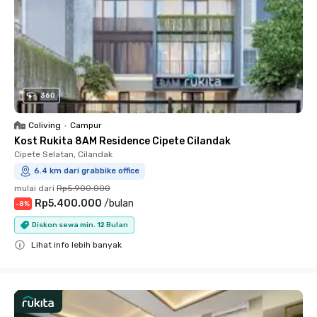
360
Coliving
•
Campur
Kost Rukita 8AM Residence Cipete Cilandak
Cipete Selatan, Cilandak
6.4 km dari grabbike office
mulai dari
Rp5.900.000
Rp5.400.000
/
bulan
-
8
%
Diskon sewa min. 12 Bulan
Lihat info lebih banyak
Close