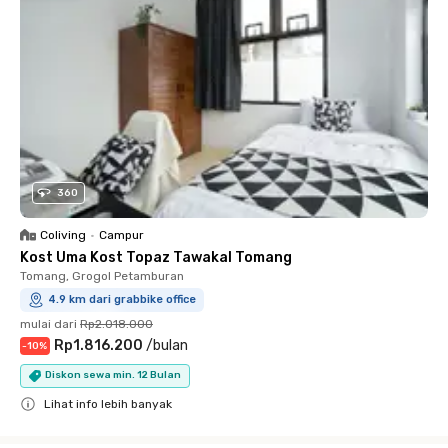
360
Coliving
•
Campur
Kost Uma Kost Topaz Tawakal Tomang
Tomang, Grogol Petamburan
4.9 km dari grabbike office
mulai dari
Rp2.018.000
Rp1.816.200
/
bulan
-
10
%
Diskon sewa min. 12 Bulan
Lihat info lebih banyak
Close