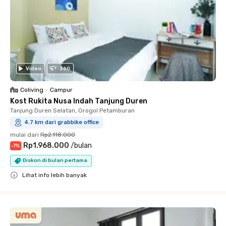
Video
360
Coliving
•
Campur
Kost Rukita Nusa Indah Tanjung Duren
Tanjung Duren Selatan, Grogol Petamburan
4.7 km dari grabbike office
mulai dari
Rp2.118.000
Rp1.968.000
/
bulan
-
7
%
Diskon di bulan pertama
Lihat info lebih banyak
Close