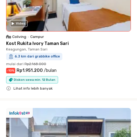
Video
Coliving
•
Campur
Kost Rukita Ivory Taman Sari
Keagungan, Taman Sari
6.3 km dari grabbike office
mulai dari
Rp2.168.000
Rp1.951.200
/
bulan
-
10
%
Diskon sewa min. 12 Bulan
Lihat info lebih banyak
Close