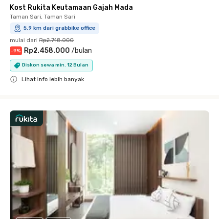
Kost Rukita Keutamaan Gajah Mada
Taman Sari, Taman Sari
5.9 km dari grabbike office
mulai dari
Rp2.718.000
Rp2.458.000
/
bulan
-
9
%
Diskon sewa min. 12 Bulan
Lihat info lebih banyak
Close