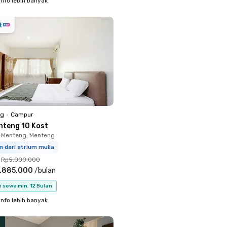
info lebih banyak
ng
•
Campur
nteng 10 Kost
 Menteng, Menteng
m dari atrium mulia
Rp5.000.000
.885.000
/
bulan
 sewa min. 12 Bulan
info lebih banyak