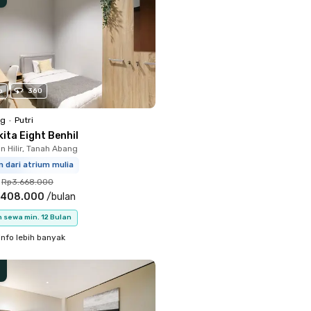
o
360
ng
•
Putri
ita Eight Benhil
 Hilir, Tanah Abang
m dari atrium mulia
Rp3.668.000
.408.000
/
bulan
 sewa min. 12 Bulan
info lebih banyak