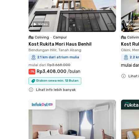
Video
Vide
Coliving
•
Campur
Colivi
Kost Rukita Mori Haus Benhil
Kost Ru
Bendungan Hilir, Tanah Abang
Cikini, Me
2.1 km dari atrium mulia
2.2 k
mulai dari
Rp3.668.000
mulai dar
Rp3.408.000
/
bulan
-
7
%
Lihat 
Diskon sewa min. 12 Bulan
Close
Lihat info lebih banyak
Close