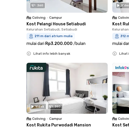
360
Vide
Coliving
•
Campur
Colivi
Kost Pelangi House Setiabudi
Kost Ruk
Kelurahan Setiabudi, Setiabudi
Kelurahan
211 m dari atrium mulia
312 m
mulai dari
Rp3.200.000
/
bulan
mulai dar
Lihat info lebih banyak
Lihat 
Close
Close
Video
360
Coliving
•
Campur
Colivi
Kost Rukita Purwodadi Mansion
Kost Se