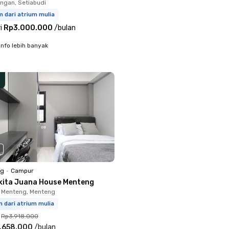
ingan, Setiabudi
 dari atrium mulia
i
Rp3.000.000
/
bulan
info lebih banyak
ng
•
Campur
kita Juana House Menteng
 Menteng, Menteng
 dari atrium mulia
Rp3.918.000
.658.000
/
bulan