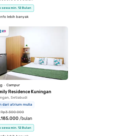
 sewa min. 12 Bulan
info lebih banyak
ng
•
Campur
mily Residence Kuningan
ingan, Setiabudi
m dari atrium mulia
Rp3.300.000
.185.000
/
bulan
 sewa min. 12 Bulan