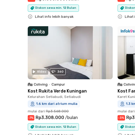
Diskon sewa min. 12 Bulan
Diskon
Lihat info lebih banyak
Lihat 
Close
Close
Video
360
Coliving
•
Campur
Colivi
Kost Rukita Verde Kuningan
Kost Fa
Kelurahan Setiabudi, Setiabudi
Karet Kun
1.6 km dari atrium mulia
1.3 k
mulai dari
Rp3.568.000
mulai dari
Rp3.308.000
/
bulan
Rp3
-
7
%
-
3
%
Diskon sewa min. 12 Bulan
Diskon