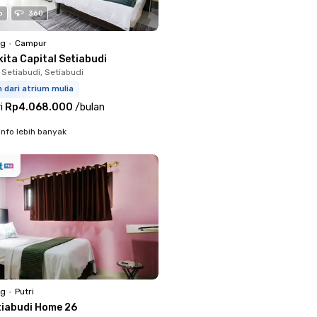
o
360
ng
•
Campur
ita Capital Setiabudi
 Setiabudi, Setiabudi
 dari atrium mulia
i
Rp4.068.000
/
bulan
info lebih banyak
ng
•
Putri
tiabudi Home 26