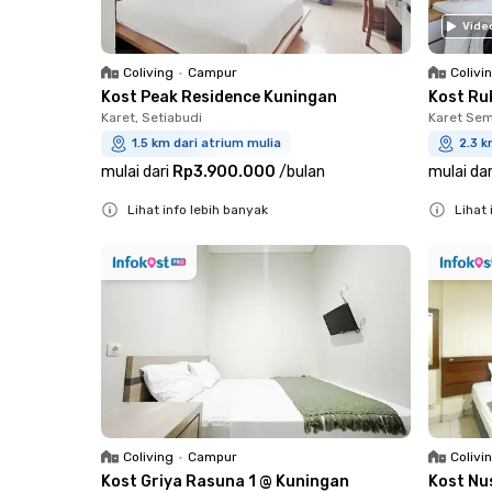
Vide
Coliving
•
Campur
Colivi
Kost Peak Residence Kuningan
Kost Ru
Karet, Setiabudi
Karet Sem
1.5 km dari atrium mulia
2.3 k
mulai dari
Rp3.900.000
/
bulan
mulai dar
Lihat info lebih banyak
Lihat 
Close
Close
Coliving
•
Campur
Colivi
Kost Griya Rasuna 1 @ Kuningan
Kost Nu