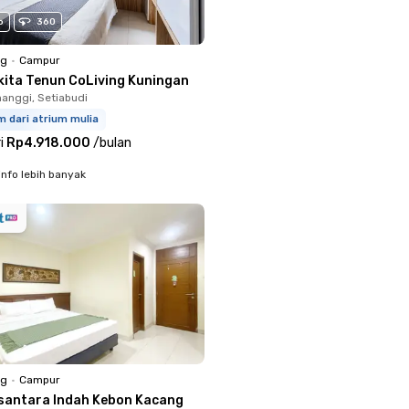
o
360
ng
•
Campur
kita Tenun CoLiving Kuningan
anggi, Setiabudi
m dari atrium mulia
i
Rp4.918.000
/
bulan
info lebih banyak
ng
•
Campur
santara Indah Kebon Kacang