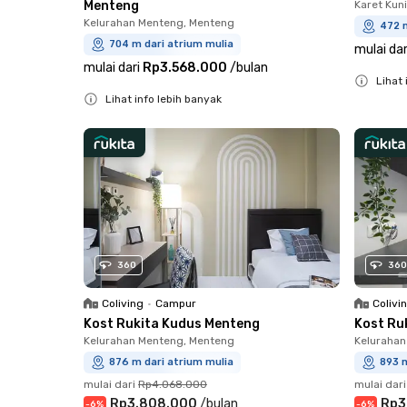
Menteng
Karet Kun
Kelurahan Menteng, Menteng
472 m
704 m dari atrium mulia
mulai dar
mulai dari
Rp3.568.000
/
bulan
Lihat 
Lihat info lebih banyak
Close
Close
360
360
Coliving
•
Campur
Colivi
Kost Rukita Kudus Menteng
Kost Ru
Kelurahan Menteng, Menteng
Kelurahan
876 m dari atrium mulia
893 m
mulai dari
Rp4.068.000
mulai dari
Rp3.808.000
/
bulan
Rp3
-
6
%
-
6
%