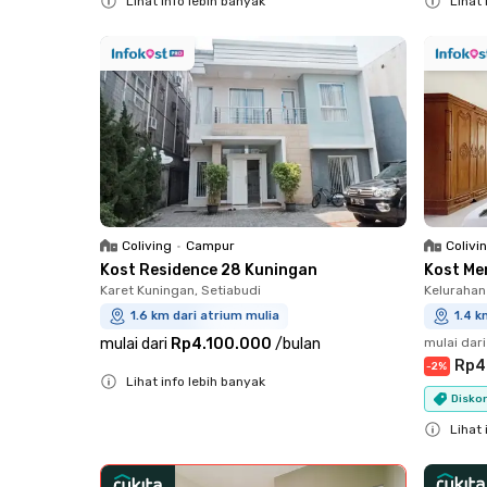
Lihat info lebih banyak
Lihat 
Close
Close
Coliving
•
Campur
Colivi
Kost Residence 28 Kuningan
Kost Me
Karet Kuningan, Setiabudi
Kelurahan
1.6 km dari atrium mulia
1.4 k
mulai dari
Rp4.100.000
/
bulan
mulai dari
Rp4
-
2
%
Lihat info lebih banyak
Diskon
Close
Lihat 
Close