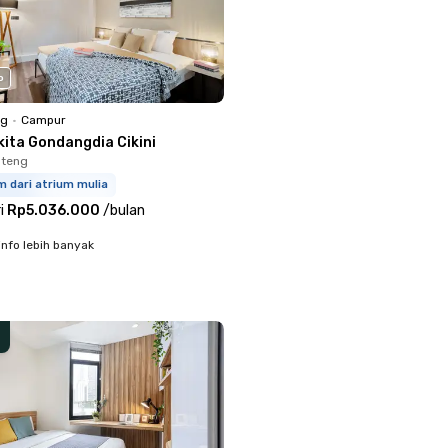
o
ng
•
Campur
kita Gondangdia Cikini
nteng
m dari atrium mulia
i
Rp5.036.000
/
bulan
info lebih banyak