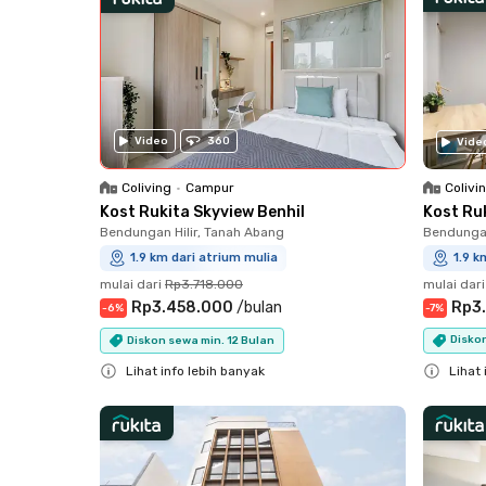
Video
360
Vide
Colivi
Coliving
•
Campur
Kost Ruk
Kost Rukita Skyview Benhil
Bendungan
Bendungan Hilir, Tanah Abang
1.9 k
1.9 km dari atrium mulia
mulai dari
mulai dari
Rp3.718.000
Rp3
Rp3.458.000
/
bulan
-
7
%
-
6
%
Diskon
Diskon sewa min. 12 Bulan
Lihat 
Lihat info lebih banyak
Close
Close