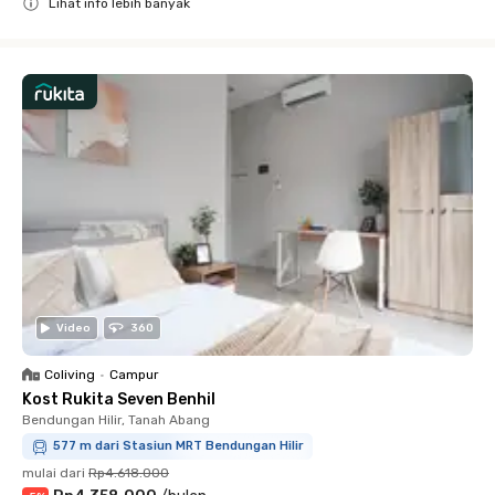
Lihat info lebih banyak
Close
Video
360
Coliving
•
Campur
Kost Rukita Seven Benhil
Bendungan Hilir, Tanah Abang
577 m dari Stasiun MRT Bendungan Hilir
mulai dari
Rp4.618.000