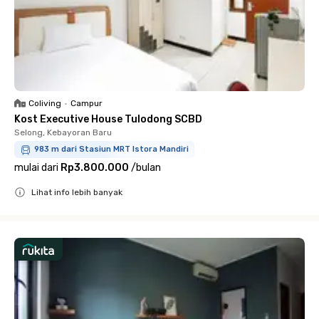
Coliving
•
Campur
Kost Executive House Tulodong SCBD
Selong, Kebayoran Baru
983 m dari Stasiun MRT Istora Mandiri
mulai dari
Rp3.800.000
/
bulan
Lihat info lebih banyak
Close