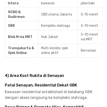
Istora
kawasan
jalan kaki
SCBD &
CBD utama Jakarta
5–15 menit
Sudirman
GBK
Kompleks olahraga
5–10 menit
5–10 menit
Blok M via MRT
Hub Jaksel
via MRT
Transjakarta &
Multi-koridor, ojek
Bervariasi
Ojek Online
online aktif
4) Area Kost Rukita di Senayan
Patal Senayan, Residential Dekat GBK
Kawasan residential established di belakang GBK
dengan akses langsung ke kompleks olahraga.