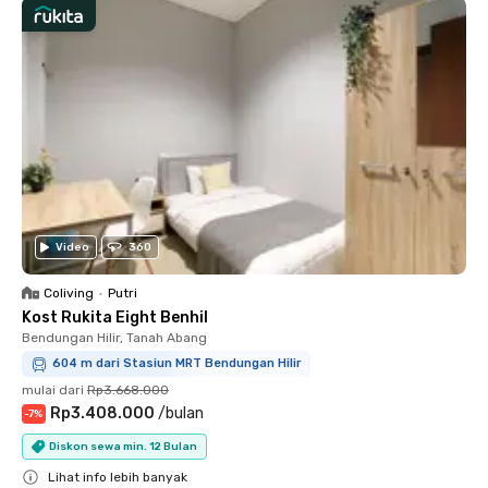
Video
360
Coliving
•
Putri
Kost Rukita Eight Benhil
Bendungan Hilir, Tanah Abang
604 m dari Stasiun MRT Bendungan Hilir
mulai dari
Rp3.668.000
Rp3.408.000
/
bulan
-
7
%
Diskon sewa min. 12 Bulan
Lihat info lebih banyak