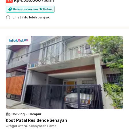
Rp4.358.000
/
bulan
-
5
%
Diskon sewa min. 12 Bulan
Lihat info lebih banyak
Close
Coliving
•
Campur
Kost Patal Residence Senayan
Grogol Utara, Kebayoran Lama