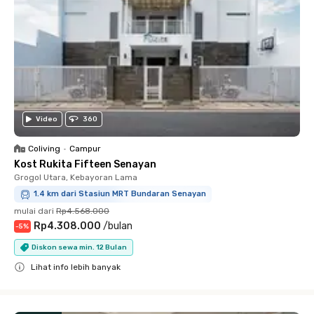
Video
360
Coliving
•
Campur
Kost Rukita Fifteen Senayan
Grogol Utara, Kebayoran Lama
1.4 km dari Stasiun MRT Bundaran Senayan
mulai dari
Rp4.568.000
Rp4.308.000
/
bulan
-
5
%
Diskon sewa min. 12 Bulan
Lihat info lebih banyak
Close