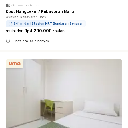
Coliving
•
Campur
Kost HangLekir 7 Kebayoran Baru
Gunung, Kebayoran Baru
841 m dari Stasiun MRT Bundaran Senayan
mulai dari
Rp4.200.000
/
bulan
Lihat info lebih banyak
Close