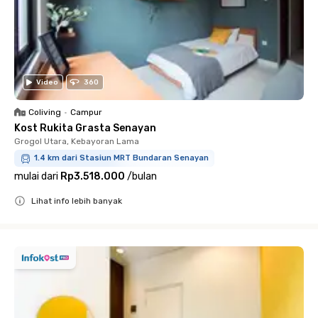
Video
360
Coliving
•
Campur
Kost Rukita Grasta Senayan
Grogol Utara, Kebayoran Lama
1.4 km dari Stasiun MRT Bundaran Senayan
mulai dari
Rp3.518.000
/
bulan
Lihat info lebih banyak
Close