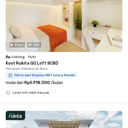
Video
360
Coliving
•
Putri
Kost Rukita QQ Loft SCBD
Senayan, Kebayoran Baru
750 m dari Stasiun MRT Istora Mandiri
mulai dari
Rp5.918.000
/
bulan
Lihat info lebih banyak
Close