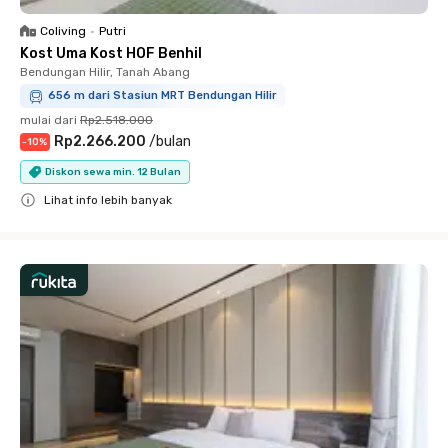
Coliving
•
Putri
Kost Uma Kost HOF Benhil
Bendungan Hilir, Tanah Abang
656 m dari Stasiun MRT Bendungan Hilir
mulai dari
Rp2.518.000
Rp2.266.200
/
bulan
-
10
%
Diskon sewa min. 12 Bulan
Lihat info lebih banyak
Close