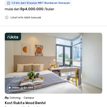
1.3 km dari Stasiun MRT Bundaran Senayan
mulai dari
Rp4.000.000
/
bulan
Lihat info lebih banyak
Close
Video
360
Coliving
•
Campur
Kost Rukita Wood Benhil