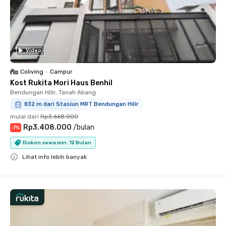
Video
Coliving
•
Campur
Kost Rukita Mori Haus Benhil
Bendungan Hilir, Tanah Abang
832 m dari Stasiun MRT Bendungan Hilir
mulai dari
Rp3.668.000
Rp3.408.000
/
bulan
-
7
%
Diskon sewa min. 12 Bulan
Lihat info lebih banyak
Close