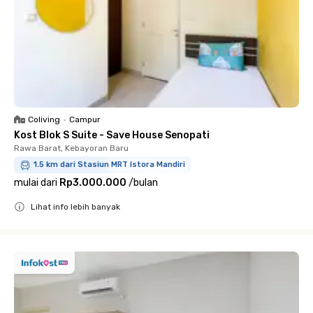
Coliving
•
Campur
Kost Blok S Suite - Save House Senopati
Rawa Barat, Kebayoran Baru
1.5 km dari Stasiun MRT Istora Mandiri
mulai dari
Rp3.000.000
/
bulan
Lihat info lebih banyak
Close