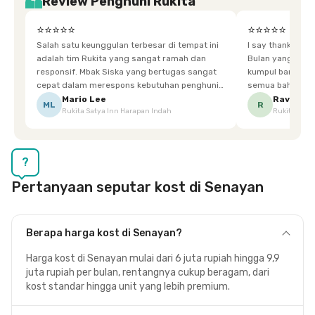
Review Penghuni Rukita
⭐⭐⭐⭐⭐
⭐⭐⭐⭐⭐
Salah satu keunggulan terbesar di tempat ini
I say thankyou s
adalah tim Rukita yang sangat ramah dan
Bulan yang super happy! banyak tem
responsif. Mbak Siska yang bertugas sangat
kumpul bareng mak
cepat dalam merespons kebutuhan penghuni.
semua bahagia ad
Ketika saya meminta keset karena sempat
mgkn saran dari air aja & kebersihan lebih di
Mario Lee
Ravena
ML
R
Rukita Satya Inn Harapan Indah
Rukita Dimi
terpeleset, permintaan tersebut langsung
tingkatka
dipenuhi dengan cepat. Terima kasih Mbak
Siska.
?
Pertanyaan seputar kost di Senayan
Berapa harga kost di Senayan?
Harga kost di Senayan mulai dari 6 juta rupiah hingga 9,9
juta rupiah per bulan, rentangnya cukup beragam, dari
kost standar hingga unit yang lebih premium.