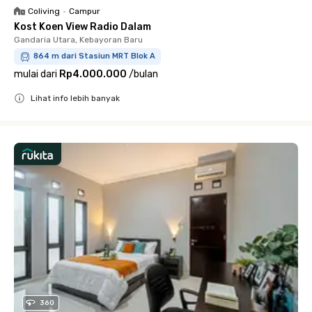
Coliving
•
Campur
Kost Koen View Radio Dalam
Gandaria Utara, Kebayoran Baru
864 m dari Stasiun MRT Blok A
mulai dari
Rp4.000.000
/
bulan
Lihat info lebih banyak
Close
360