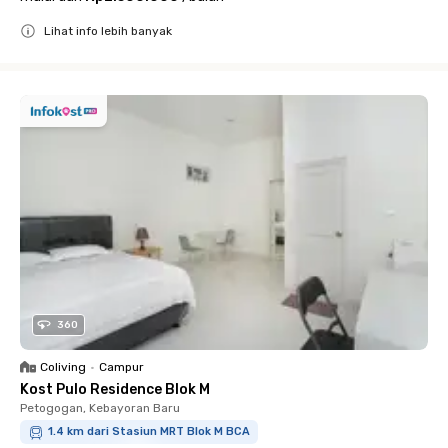
Lihat info lebih banyak
Close
360
Coliving
•
Campur
Kost Pulo Residence Blok M
Petogogan, Kebayoran Baru
1.4 km dari Stasiun MRT Blok M BCA