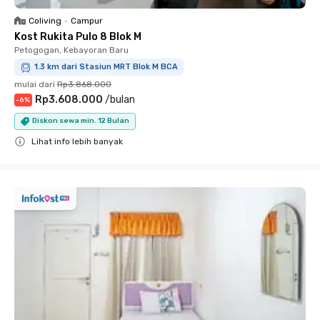
Coliving
•
Campur
Kost Rukita Pulo 8 Blok M
Petogogan, Kebayoran Baru
1.3 km dari Stasiun MRT Blok M BCA
mulai dari
Rp3.868.000
Rp3.608.000
/
bulan
-
6
%
Diskon sewa min. 12 Bulan
Lihat info lebih banyak
Close