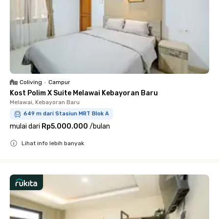
Coliving
•
Campur
Kost Polim X Suite Melawai Kebayoran Baru
Melawai, Kebayoran Baru
649 m dari Stasiun MRT Blok A
mulai dari
Rp5.000.000
/
bulan
Lihat info lebih banyak
Close