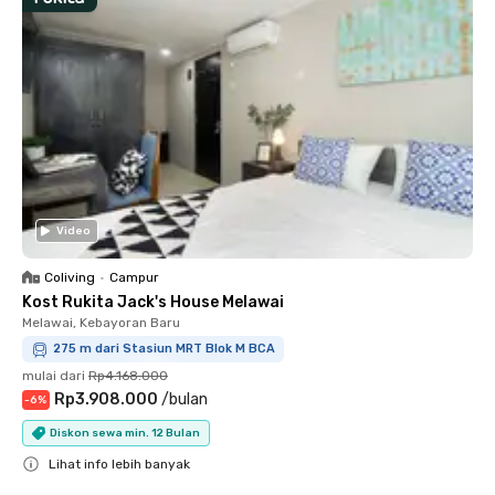
Video
Coliving
•
Campur
Kost Rukita Jack's House Melawai
Melawai, Kebayoran Baru
275 m dari Stasiun MRT Blok M BCA
mulai dari
Rp4.168.000
Rp3.908.000
/
bulan
-
6
%
Diskon sewa min. 12 Bulan
Lihat info lebih banyak
Close