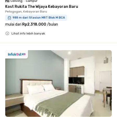
Coliving
•
Campur
Kost Rukita The Wijaya Kebayoran Baru
Petogogan, Kebayoran Baru
988 m dari Stasiun MRT Blok M BCA
mulai dari
Rp2.318.000
/
bulan
Lihat info lebih banyak
Close