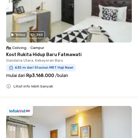
Video
360
Coliving
•
Campur
Kost Rukita Hidup Baru Fatmawati
Gandaria Utara, Kebayoran Baru
635 m dari Stasiun MRT Haji Nawi
mulai dari
Rp3.168.000
/
bulan
Lihat info lebih banyak
Close