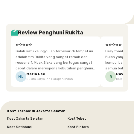
Review Penghuni Rukita
⭐⭐⭐⭐⭐
⭐⭐⭐⭐⭐
Salah satu keunggulan terbesar di tempat ini
I say thankyou s
adalah tim Rukita yang sangat ramah dan
Bulan yang super happy! banyak tem
responsif. Mbak Siska yang bertugas sangat
kumpul bareng mak
cepat dalam merespons kebutuhan penghuni.
semua bahagia ad
Ketika saya meminta keset karena sempat
mgkn saran dari air aja & kebersihan lebih di
Mario Lee
Ravena
ML
R
Rukita Satya Inn Harapan Indah
Rukita Dimi
terpeleset, permintaan tersebut langsung
tingkatka
dipenuhi dengan cepat. Terima kasih Mbak
Siska.
Kost Terbaik di Jakarta Selatan
Kost Jakarta Selatan
Kost Tebet
Kost Setiabudi
Kost Bintaro