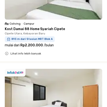
Coliving
•
Campur
Kost Damai 88 Home Syariah Cipete
Cipete Utara, Kebayoran Baru
893 m dari Stasiun MRT Blok A
mulai dari
Rp2.200.000
/
bulan
Lihat info lebih banyak
Close