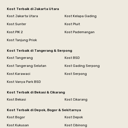
Kost Terbaik di Jakarta Utara
Kost Jakarta Utara
Kost Kelapa Gading
Kost Sunter
Kost Pluit
Kost PIK 2
Kost Pademangan
Kost Tanjung Priok
Kost Terbaik di Tangerang & Serpong
Kost Tangerang
Kost BSD
Kost Tangerang Selatan
Kost Gading Serpong
Kost Karawaci
Kost Serpong
Kost Vanya Park BSD
Kost Terbaik di Bekasi & Cikarang
Kost Bekasi
Kost Cikarang
Kost Terbaik di Depok, Bogor & Sekitarnya
Kost Bogor
Kost Depok
Kost Kukusan
Kost Cibinong