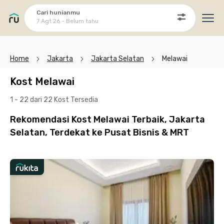
Cari hunianmu
7 Agt 26 - Belum tahu
Ope
Home
Jakarta
Jakarta Selatan
Melawai
Kost Melawai
1 - 22 dari 22 Kost
Tersedia
Rekomendasi Kost Melawai Terbaik, Jakarta
Selatan, Terdekat ke Pusat Bisnis & MRT