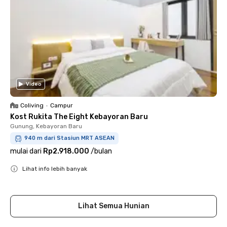
Video
Coliving
•
Campur
Kost Rukita The Eight Kebayoran Baru
Gunung, Kebayoran Baru
940 m dari Stasiun MRT ASEAN
mulai dari
Rp2.918.000
/
bulan
Lihat info lebih banyak
Close
Lihat Semua Hunian