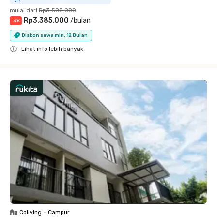
mulai dari
Rp3.500.000
Rp3.385.000
/
bulan
-
3
%
Diskon sewa min. 12 Bulan
Lihat info lebih banyak
Close
Coliving
•
Campur