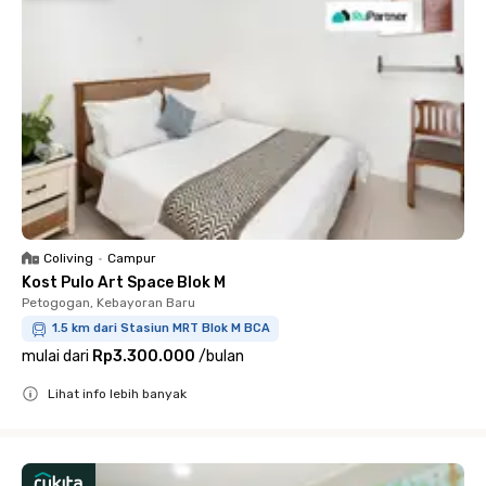
Coliving
•
Campur
Kost Pulo Art Space Blok M
Petogogan, Kebayoran Baru
1.5 km dari Stasiun MRT Blok M BCA
mulai dari
Rp3.300.000
/
bulan
Lihat info lebih banyak
Close