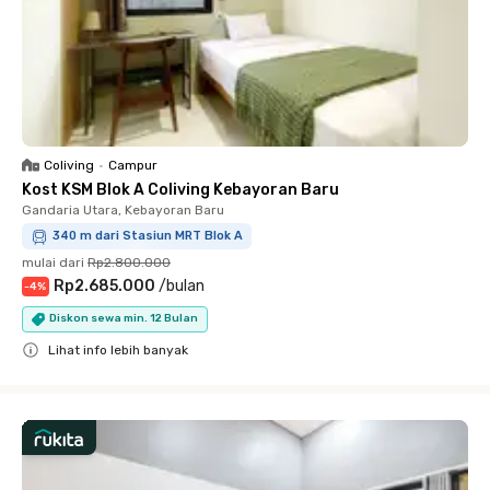
Coliving
•
Campur
Kost KSM Blok A Coliving Kebayoran Baru
Gandaria Utara, Kebayoran Baru
340 m dari Stasiun MRT Blok A
mulai dari
Rp2.800.000
Rp2.685.000
/
bulan
-
4
%
Diskon sewa min. 12 Bulan
Lihat info lebih banyak
Close