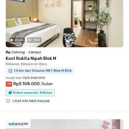
Video
360
Coliving
•
Campur
Kost Rukita Nipah Blok M
Melawai, Kebayoran Baru
1.0 km dari Stasiun MRT Blok M BCA
mulai dari
Rp3.368.000
Rp3.108.000
/
bulan
-
7
%
Diskon sewa min. 12 Bulan
Lihat info lebih banyak
Close