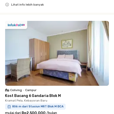
Lihat info lebih banyak
Close
Coliving
•
Campur
Kost Bacang 6 Gandaria Blok M
Kramat Pela, Kebayoran Baru
806 m dari Stasiun MRT Blok M BCA
mulai dari
Rp2.500.000
/
bulan