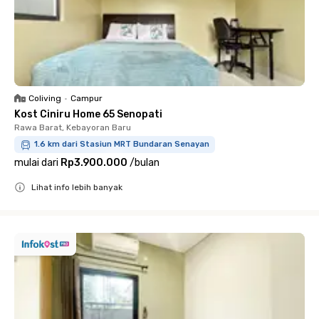
Coliving
•
Campur
Kost Ciniru Home 65 Senopati
Rawa Barat, Kebayoran Baru
1.6 km dari Stasiun MRT Bundaran Senayan
mulai dari
Rp3.900.000
/
bulan
Lihat info lebih banyak
Close