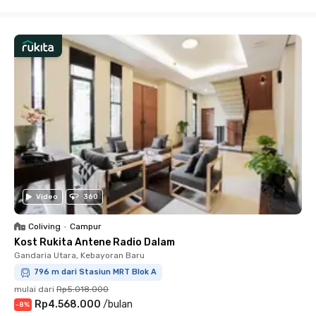
Close
Video
360
Coliving
•
Campur
Kost Rukita Antene Radio Dalam
Gandaria Utara, Kebayoran Baru
796 m dari Stasiun MRT Blok A
mulai dari
Rp5.018.000
Rp4.568.000
/
bulan
-
8
%