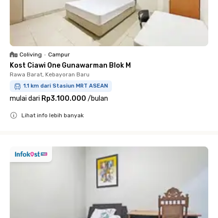
Coliving
•
Campur
Kost Ciawi One Gunawarman Blok M
Rawa Barat, Kebayoran Baru
1.1 km dari Stasiun MRT ASEAN
mulai dari
Rp3.100.000
/
bulan
Lihat info lebih banyak
Close