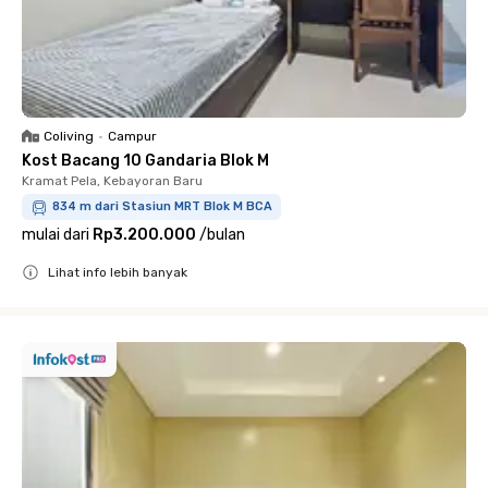
Coliving
•
Campur
Kost Bacang 10 Gandaria Blok M
Kramat Pela, Kebayoran Baru
834 m dari Stasiun MRT Blok M BCA
mulai dari
Rp3.200.000
/
bulan
Lihat info lebih banyak
Close