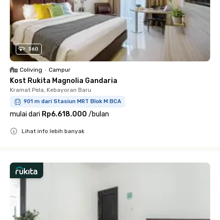
360
Coliving
•
Campur
Kost Rukita Magnolia Gandaria
Kramat Pela, Kebayoran Baru
901 m dari Stasiun MRT Blok M BCA
mulai dari
Rp6.618.000
/
bulan
Lihat info lebih banyak
Close