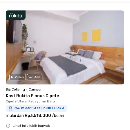
Video
360
Coliving
•
Campur
Kost Rukita Pinnus Cipete
Cipete Utara, Kebayoran Baru
756 m dari Stasiun MRT Blok A
mulai dari
Rp3.518.000
/
bulan
Lihat info lebih banyak