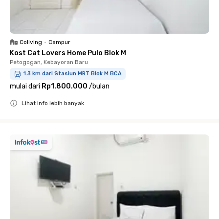
Coliving
•
Campur
Kost Cat Lovers Home Pulo Blok M
Petogogan, Kebayoran Baru
1.3 km dari Stasiun MRT Blok M BCA
mulai dari
Rp1.800.000
/
bulan
Lihat info lebih banyak
Close