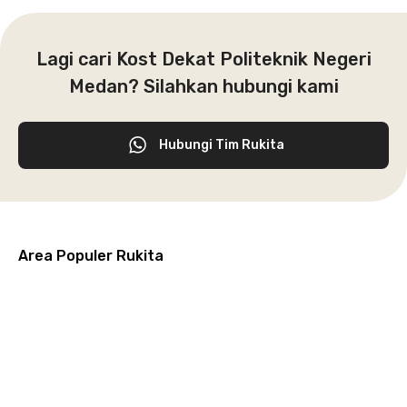
Lagi cari Kost Dekat Politeknik Negeri
Medan? Silahkan hubungi kami
Hubungi Tim Rukita
Area Populer Rukita
Grogol
Kebon
Kuningan
Petamburan
Menteng
Jeruk
Bandung
Surabaya
Malang
Solo
Karawaci
Jakarta
Jakarta
Jakarta
Jakarta
Jawa
Jawa
Jawa
Jawa
Selatan
Barat
Tangerang
Pusat
Barat
Barat
Timur
Timur
Tengah