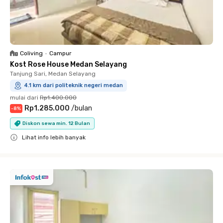
Coliving
•
Campur
Kost Rose House Medan Selayang
Tanjung Sari, Medan Selayang
4.1 km dari politeknik negeri medan
mulai dari
Rp1.400.000
Rp1.285.000
/
bulan
-
8
%
Diskon sewa min. 12 Bulan
Lihat info lebih banyak
Close