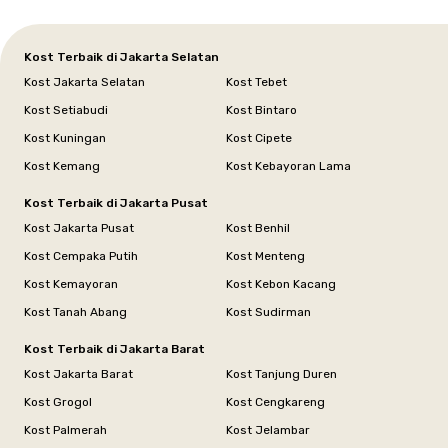
Kost Terbaik di Jakarta Selatan
Kost Jakarta Selatan
Kost Tebet
Kost Setiabudi
Kost Bintaro
Kost Kuningan
Kost Cipete
Kost Kemang
Kost Kebayoran Lama
Kost Terbaik di Jakarta Pusat
Kost Jakarta Pusat
Kost Benhil
Kost Cempaka Putih
Kost Menteng
Kost Kemayoran
Kost Kebon Kacang
Kost Tanah Abang
Kost Sudirman
Kost Terbaik di Jakarta Barat
Kost Jakarta Barat
Kost Tanjung Duren
Kost Grogol
Kost Cengkareng
Kost Palmerah
Kost Jelambar