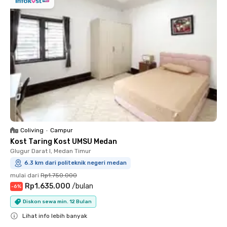
Coliving
•
Campur
Kost Taring Kost UMSU Medan
Glugur Darat I, Medan Timur
6.3 km dari politeknik negeri medan
mulai dari
Rp1.750.000
Rp1.635.000
/
bulan
-
6
%
Diskon sewa min. 12 Bulan
Lihat info lebih banyak