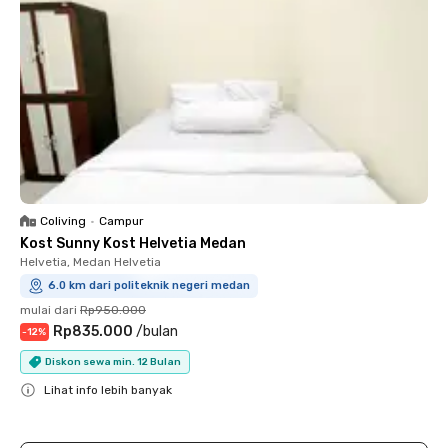
Coliving
•
Campur
Kost Sunny Kost Helvetia Medan
Helvetia, Medan Helvetia
6.0 km dari politeknik negeri medan
mulai dari
Rp950.000
Rp835.000
/
bulan
-
12
%
Diskon sewa min. 12 Bulan
Lihat info lebih banyak
Close