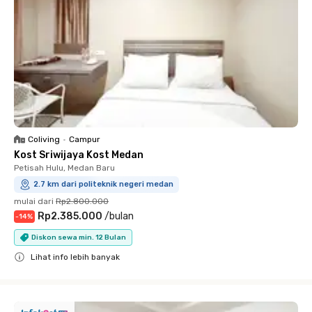
Coliving
•
Campur
Kost Sriwijaya Kost Medan
Petisah Hulu, Medan Baru
2.7 km dari politeknik negeri medan
mulai dari
Rp2.800.000
Rp2.385.000
/
bulan
-
14
%
Diskon sewa min. 12 Bulan
Lihat info lebih banyak
Close