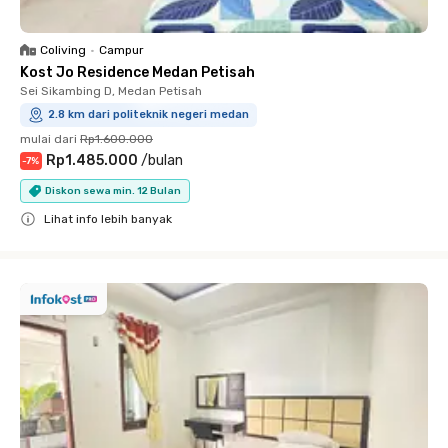
Coliving
•
Campur
Kost Jo Residence Medan Petisah
Sei Sikambing D, Medan Petisah
2.8 km dari politeknik negeri medan
mulai dari
Rp1.600.000
Rp1.485.000
/
bulan
-
7
%
Diskon sewa min. 12 Bulan
Lihat info lebih banyak
Close