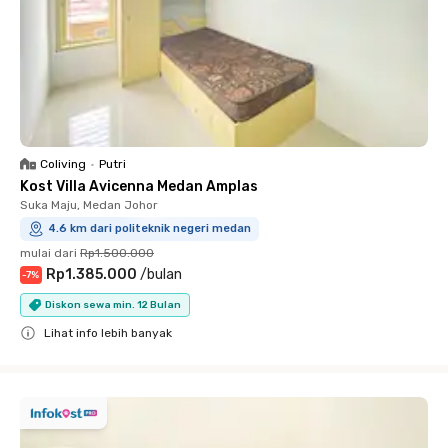
Coliving
•
Putri
Kost Villa Avicenna Medan Amplas
Suka Maju, Medan Johor
4.6 km dari politeknik negeri medan
mulai dari
Rp1.500.000
Rp1.385.000
/
bulan
-
7
%
Diskon sewa min. 12 Bulan
Lihat info lebih banyak
Close