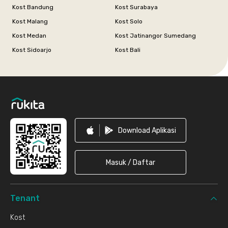
Kost Bandung
Kost Surabaya
Kost Malang
Kost Solo
Kost Medan
Kost Jatinangor Sumedang
Kost Sidoarjo
Kost Bali
Footer
Download Aplikasi
Masuk / Daftar
Tenant
Kost