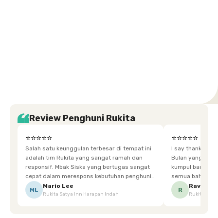
Setiabudi
Cilandak
Depok
Kemanggisan
Semarang
Medan
Tangerang
Bali
Yogyakarta
Jakarta
Jakarta
Jawa
Jakarta
Jawa
Sumatera
Selatan
Banten
Selatan
Barat
Barat
Bali
Yogyakarta
Tengah
Utara
Review Penghuni Rukita
⭐⭐⭐⭐⭐
⭐⭐⭐⭐⭐
Salah satu keunggulan terbesar di tempat ini
I say thankyou s
adalah tim Rukita yang sangat ramah dan
Bulan yang super happy! banyak tem
responsif. Mbak Siska yang bertugas sangat
kumpul bareng mak
cepat dalam merespons kebutuhan penghuni.
semua bahagia ad
Ketika saya meminta keset karena sempat
mgkn saran dari air aja & kebersihan lebih di
Mario Lee
Ravena
ML
R
Rukita Satya Inn Harapan Indah
Rukita Dimi
terpeleset, permintaan tersebut langsung
tingkatka
dipenuhi dengan cepat. Terima kasih Mbak
Siska.