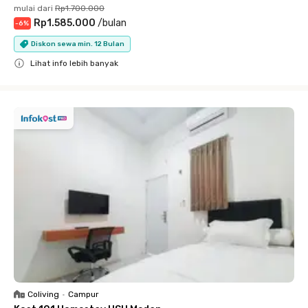
mulai dari
Rp1.700.000
Rp1.585.000
/
bulan
-
6
%
Diskon sewa min. 12 Bulan
Lihat info lebih banyak
Close
Coliving
•
Campur