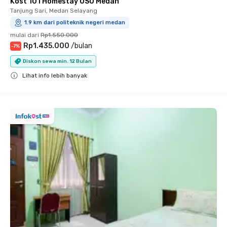
Kost 101 Homestay USU Medan
Tanjung Sari, Medan Selayang
1.9 km dari politeknik negeri medan
mulai dari
Rp1.550.000
Rp1.435.000
/
bulan
-
7
%
Diskon sewa min. 12 Bulan
Lihat info lebih banyak
Close