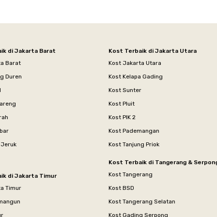
ik di Jakarta Barat
Kost Terbaik di Jakarta Utara
ta Barat
Kost Jakarta Utara
ng Duren
Kost Kelapa Gading
l
Kost Sunter
areng
Kost Pluit
rah
Kost PIK 2
bar
Kost Pademangan
 Jeruk
Kost Tanjung Priok
Kost Terbaik di Tangerang & Serpon
Kost Tangerang
ik di Jakarta Timur
ta Timur
Kost BSD
mangun
Kost Tangerang Selatan
ur
Kost Gading Serpong