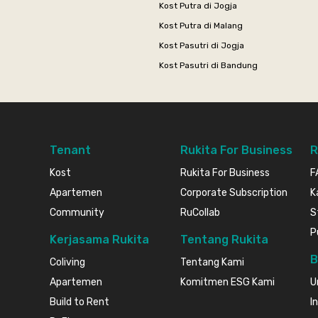
Kost Putra di Jogja
Kost Putra di Malang
Kost Pasutri di Jogja
Kost Pasutri di Bandung
Tenant
Rukita For Business
R
Kost
Rukita For Business
F
Apartemen
Corporate Subscription
K
Community
RuCollab
S
P
Kerjasama Rukita
Tentang Rukita
B
Coliving
Tentang Kami
Apartemen
Komitmen ESG Kami
U
Build to Rent
I