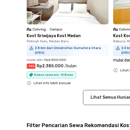
Coliving
•
Campur
Colivi
Kost Sriwijaya Kost Medan
Kost Ko
Petisah Hulu, Medan Baru
Babura, M
2.8 km dari Universitas Sumatera Utara
2.0 k
(USU)
(USU
mulai dari
Rp2.800.000
mulai dar
Rp2.385.000
/
bulan
-
14
%
Lihat 
Diskon sewa min. 12 Bulan
Close
Lihat info lebih banyak
Close
Lihat Semua Hunia
Filter Pencarian Sewa Rekomendasi Kos