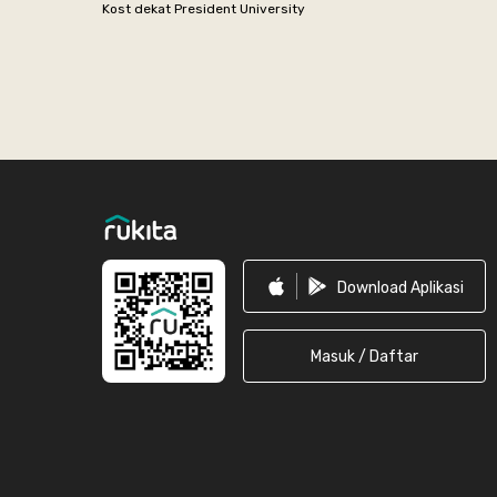
Kost dekat President University
Footer
Download Aplikasi
Masuk / Daftar