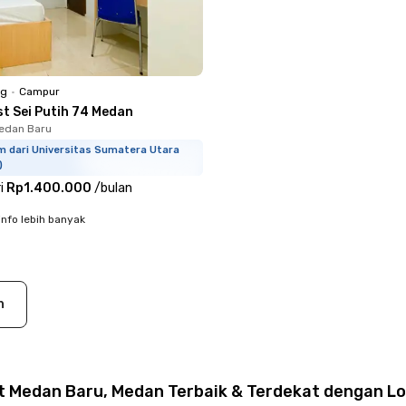
ng
•
Campur
st Sei Putih 74 Medan
edan Baru
m dari Universitas Sumatera Utara
)
i
Rp1.400.000
/
bulan
info lebih banyak
n
t Medan Baru, Medan Terbaik & Terdekat dengan Lo