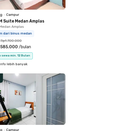
ng
•
Campur
M Suite Medan Amplas
i, Medan Amplas
km dari binus medan
Rp1.700.000
.585.000
/
bulan
 sewa min. 12 Bulan
info lebih banyak
ng
•
Campur