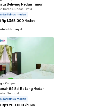
kita Deliving Medan Timur
an Darat Ii, Medan Timur
m dari binus medan
i
Rp1.368.000
/
bulan
info lebih banyak
ng
•
Campur
emah 54 Sei Batang Medan
Medan Sunggal
m dari binus medan
i
Rp1.200.000
/
bulan