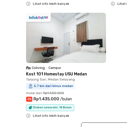
Lihat info lebih banyak
Lihat 
Close
Close
Coliving
•
Campur
Kost 101 Homestay USU Medan
Tanjung Sari, Medan Selayang
5.7 km dari binus medan
mulai dari
Rp1.550.000
Rp1.435.000
/
bulan
-
7
%
Diskon sewa min. 12 Bulan
Lihat info lebih banyak
Close