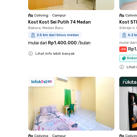
Coliving
•
Campur
Colivi
Kost Kost Sei Putih 74 Medan
Kost ST
Babura, Medan Baru
Sitirejo I
2.5 km dari binus medan
6.2 
mulai dari
Rp1.400.000
/
bulan
mulai dari
Rp1
-
6
%
Lihat info lebih banyak
Diskon
Close
Lihat 
Close
Coliving
•
Campur
Colivi