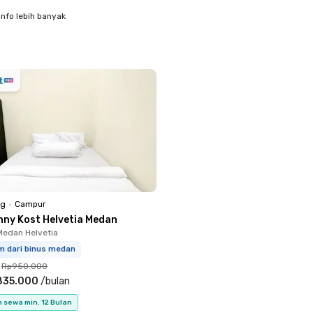
info lebih banyak
ng
•
Campur
nny Kost Helvetia Medan
 Medan Helvetia
m dari binus medan
Rp950.000
835.000
/
bulan
 sewa min. 12 Bulan