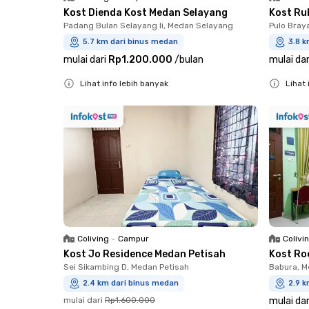
Kost Dienda Kost Medan Selayang
Kost Ru
Padang Bulan Selayang Ii, Medan Selayang
Pulo Bray
5.7 km dari binus medan
3.8 k
mulai dari
Rp1.200.000
/
bulan
mulai dar
Lihat info lebih banyak
Lihat 
Close
Close
Coliving
•
Campur
Colivi
Kost Jo Residence Medan Petisah
Kost Ro
Sei Sikambing D, Medan Petisah
Babura, 
2.4 km dari binus medan
2.9 k
mulai dari
Rp1.600.000
mulai dar