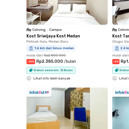
Coliving
•
Campur
Colivi
Kost Sriwijaya Kost Medan
Kost Ta
Petisah Hulu, Medan Baru
Glugur Da
1.6 km dari binus medan
2.4 
mulai dari
Rp2.800.000
mulai dari
Rp2.385.000
/
bulan
Rp1
-
14
%
-
6
%
Diskon sewa min. 12 Bulan
Diskon
Lihat info lebih banyak
Lihat 
Close
Close