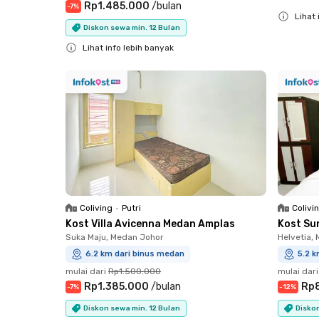
Rp1.485.000
/
bulan
-
7
%
Lihat 
Diskon sewa min. 12 Bulan
Close
Lihat info lebih banyak
Close
Coliving
•
Putri
Colivi
Kost Villa Avicenna Medan Amplas
Kost Su
Suka Maju, Medan Johor
Helvetia,
6.2 km dari binus medan
5.2 k
mulai dari
Rp1.500.000
mulai dari
Rp1.385.000
/
bulan
Rp
-
7
%
-
12
%
Diskon sewa min. 12 Bulan
Diskon