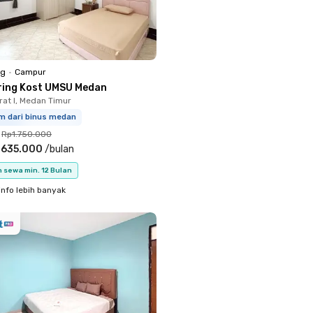
ng
•
Campur
ring Kost UMSU Medan
rat I, Medan Timur
km dari binus medan
Rp1.750.000
.635.000
/
bulan
 sewa min. 12 Bulan
info lebih banyak