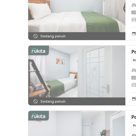
Sedang penuh
Po
H
Sedang penuh
Po
H