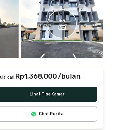
+
5
Rp1.368.000
/bulan
ulai dari
Termasuk internet/wifi, air, laundry, cleaning
Lihat Tipe Kamar
Chat Rukita