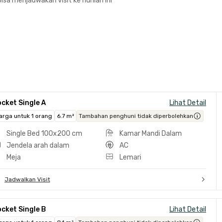
isa menjadwakan visit ke hunian ini
cket Single A
Lihat Detail
arga untuk 1 orang
6.7 m²
Tambahan penghuni tidak diperbolehkan
Single Bed 100x200 cm
Kamar Mandi Dalam
Jendela arah dalam
AC
Meja
Lemari
Jadwalkan Visit
cket Single B
Lihat Detail