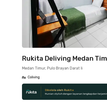
Rukita Deliving Medan Ti
Medan Timur, Pulo Brayan Darat Ii
Coliving
Dikelola oleh Rukita
Hunian stylish dengan layanan lengkap dan terjami