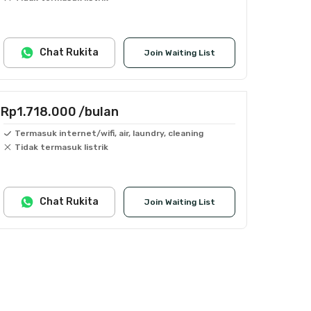
Chat Rukita
Join Waiting List
Rp1.718.000
/bulan
Termasuk internet/wifi, air, laundry, cleaning
Tidak termasuk listrik
Chat Rukita
Join Waiting List