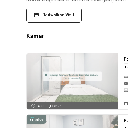
Jika kamu ingin melihat hunian secara langsung, kamu b
Jadwalkan Visit
Kamar
Po
H
Sedang penuh
Po