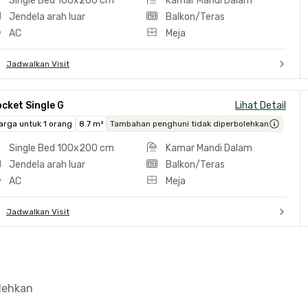
Single Bed 100x200 cm
Kamar Mandi Dalam
Jendela arah luar
Balkon/Teras
AC
Meja
Jadwalkan Visit
cket Single G
Lihat Detail
arga untuk 1 orang
8.7 m²
Tambahan penghuni tidak diperbolehkan
Single Bed 100x200 cm
Kamar Mandi Dalam
Jendela arah luar
Balkon/Teras
AC
Meja
Jadwalkan Visit
olehkan