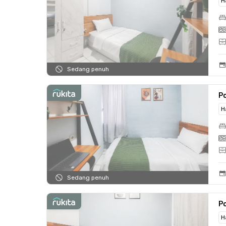
H
Sedang penuh
Po
H
Sedang penuh
Po
H