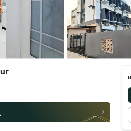
mur
M
n