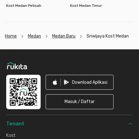
Kost Medan Petisah
Kost Medan Timur
Home
Medan
Medan Baru
Sriwijaya Kost Medan
Footer
Download Aplikasi
Masuk / Daftar
Tenant
Kost