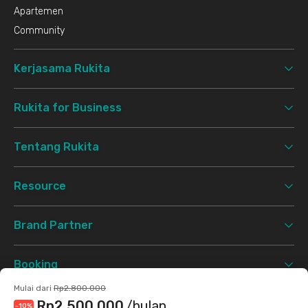
Apartemen
Community
Kerjasama Rukita
Rukita for Business
Tentang Rukita
Resource
Brand Partner
Booking
Mulai dari
Rp2.800.000
Support
Rp2.500.000
/bulan
-10
%