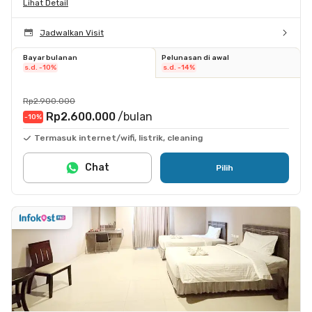
Lihat Detail
Jadwalkan Visit
Bayar bulanan
Pelunasan di awal
s.d. -10%
s.d. -14%
Rp2.900.000
Rp2.600.000
/bulan
-10
%
Termasuk internet/wifi, listrik, cleaning
Chat
Pilih