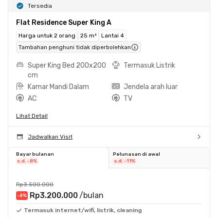
Tersedia
Flat Residence Super King A
Harga untuk 2 orang
25 m²
Lantai 4
Tambahan penghuni tidak diperbolehkan
Super King Bed 200x200
Termasuk Listrik
cm
Kamar Mandi Dalam
Jendela arah luar
AC
TV
Lihat Detail
Jadwalkan Visit
Bayar bulanan
Pelunasan di awal
s.d. -8%
s.d. -11%
Rp3.500.000
Rp3.200.000
/bulan
-8
%
Termasuk internet/wifi, listrik, cleaning