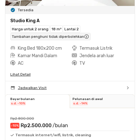
Tersedia
Studio King A
Harga untuk 2 orang
18 m²
Lantai 2
Tambahan penghuni tidak diperbolehkan
King Bed 180x200 cm
Termasuk Listrik
Kamar Mandi Dalam
Jendela arah luar
AC
TV
Lihat Detail
Jadwalkan Visit
Bayar bulanan
Pelunasan di awal
s.d. -10%
s.d. -14%
Rp2.800.000
Rp2.500.000
/bulan
-10
%
Termasuk internet/wifi, listrik, cleaning