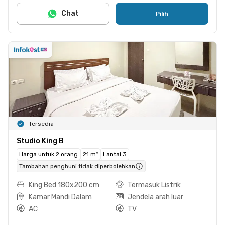
Chat
Pilih
Tersedia
Studio King B
Harga untuk 2 orang
21 m²
Lantai 3
Tambahan penghuni tidak diperbolehkan
King Bed 180x200 cm
Termasuk Listrik
Kamar Mandi Dalam
Jendela arah luar
AC
TV