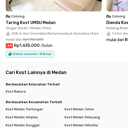
santai yang menunjang kenyamanan sehari-hari. Sriwijaya Kost
Medan siap menjadi rumah kedua yang praktis dan nyaman
saat kamu merantau di Medan.
Coliving
Coliving
Taring Kost UMSU Medan
Dienda Ko
Glugur Darat I, Medan Timur
Padang Bulan
208 m dari Universitas Muhammadiyah Sumatera Utara
1.6 km dar
mulai dari
Rp1.750.000
mulai dari
R
Rp1.635.000
/
bulan
-
6
%
Diskon sewa min. 12 Bulan
Cari Kost Lainnya di Medan
Berdasarkan Kelurahan Terkait
Kost Babura
Berdasarkan Kecamatan Terkait
Kost Medan Tuntungan
Kost Medan Johor
Kost Medan Amplas
Kost Medan Selayang
Kost Medan Sunggal
Kost Medan Helvetia