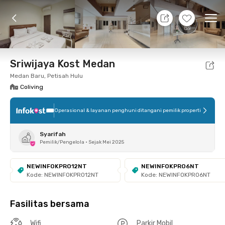
8 Agt 26 - Belum tahu
+
6
Ope
Foto
Fasilitas bersama
Lokasi
Kamar
Atura
Sriwijaya Kost Medan
Medan Baru, Petisah Hulu
Coliving
Operasional & layanan penghuni ditangani pemilik properti
Syarifah
Pemilik/Pengelola
•
Sejak Mei 2025
NEWINFOKPRO12NT
NEWINFOKPRO6NT
Kode: NEWINFOKPRO12NT
Kode: NEWINFOKPRO6NT
Fasilitas bersama
Wifi
Parkir Mobil