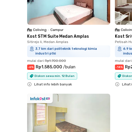
Coliving
•
Campur
Colivi
Kost STM Suite Medan Amplas
Kost Sr
Sitirejo Ii, Medan Amplas
Petisah H
3.7 km dari politeknik teknologi kimia
6.9 k
industri ptki
indus
mulai dari
Rp1.700.000
mulai dari
Rp1.585.000
/
bulan
Rp
-
6
%
-
14
%
Diskon sewa min. 12 Bulan
Diskon
Lihat info lebih banyak
Lihat 
Close
Close