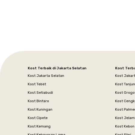
Jakarta
Jakarta
Jawa
Jakarta
Jawa
Sumatera
Selatan
Banten
Selatan
Barat
Barat
Bali
Yogyakarta
Tengah
Utara
Kost Terbaik di Jakarta Selatan
Kost Terba
Kost Jakarta Selatan
Kost Jakar
Kost Tebet
Kost Tanju
Kost Setiabudi
Kost Grogo
Kost Bintaro
Kost Cengk
Kost Kuningan
Kost Palme
Kost Cipete
Kost Jelam
Kost Kemang
Kost Kebon
Kost Kebayoran Lama
Kost Slipi