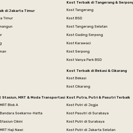
Kost Terbaik di Tangerang & Serpon
Kost Tangerang
ik di Jakarta Timur
ta Timur
Kost BSD
mangun
Kost Tangerang Selatan
ur
Kost Gading Serpong
g
Kost Karawaci
aman
Kost Serpong
Kost Vanya Park BSD
Kost Terbaik di Bekasi & Cikarang
Kost Bekasi
Kost Cikarang
t Stasiun, MRT & Moda Transportasi
Kost Putra, Putri & Pasutri Terbaik
 MRT Blok A
Kost Putri di Jogja
 Bandara Soekarno-Hatta
Kost Pasutri di Surabaya
Stasiun Cikini
Kost Putri di Surabaya
MRT Haji Nawi
Kost Putri di Jakarta Selatan