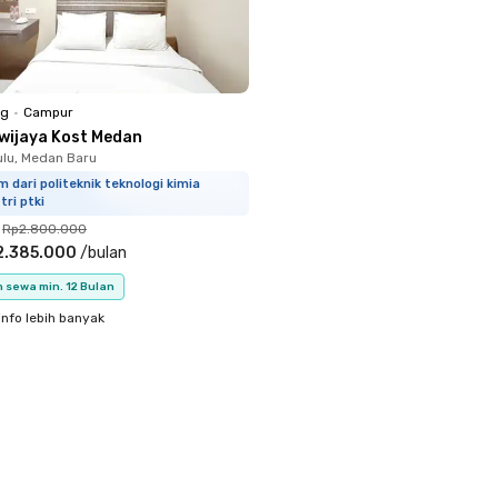
ng
•
Campur
iwijaya Kost Medan
ulu, Medan Baru
m dari politeknik teknologi kimia
tri ptki
Rp2.800.000
2.385.000
/
bulan
 sewa min. 12 Bulan
info lebih banyak