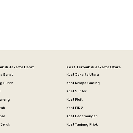
ik di Jakarta Barat
Kost Terbaik di Jakarta Utara
ta Barat
Kost Jakarta Utara
ng Duren
Kost Kelapa Gading
l
Kost Sunter
areng
Kost Pluit
rah
Kost PIK 2
bar
Kost Pademangan
 Jeruk
Kost Tanjung Priok