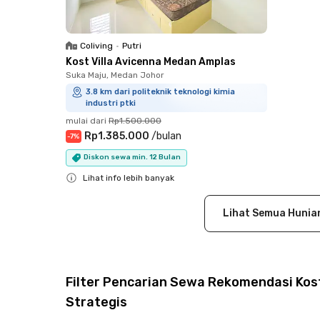
Coliving
•
Putri
Kost Villa Avicenna Medan Amplas
Suka Maju, Medan Johor
3.8 km dari politeknik teknologi kimia
industri ptki
mulai dari
Rp1.500.000
Rp1.385.000
/
bulan
-
7
%
Diskon sewa min. 12 Bulan
Lihat info lebih banyak
Close
Lihat Semua Hunia
Filter Pencarian Sewa Rekomendasi Kost 
Strategis