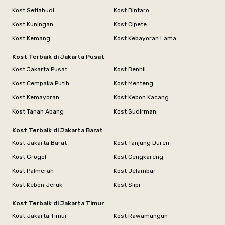
Kost Setiabudi
Kost Bintaro
Kost Kuningan
Kost Cipete
Kost Kemang
Kost Kebayoran Lama
Kost Terbaik di Jakarta Pusat
Kost Jakarta Pusat
Kost Benhil
Kost Cempaka Putih
Kost Menteng
Kost Kemayoran
Kost Kebon Kacang
Kost Tanah Abang
Kost Sudirman
Kost Terbaik di Jakarta Barat
Kost Jakarta Barat
Kost Tanjung Duren
Kost Grogol
Kost Cengkareng
Kost Palmerah
Kost Jelambar
Kost Kebon Jeruk
Kost Slipi
Kost Terbaik di Jakarta Timur
Kost Jakarta Timur
Kost Rawamangun