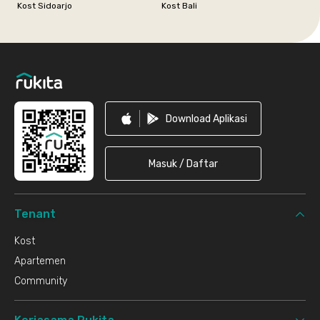
Kost Sidoarjo
Kost Bali
Footer
Download Aplikasi
Masuk / Daftar
Tenant
Kost
Apartemen
Community