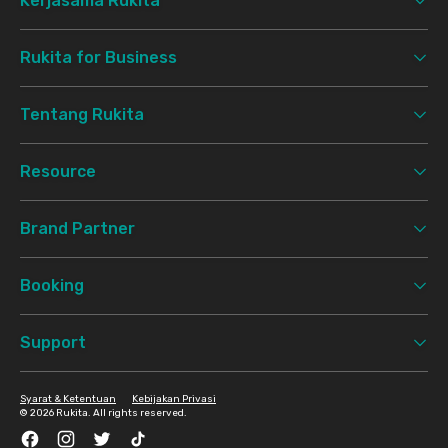
Kerjasama Rukita
Rukita for Business
Tentang Rukita
Resource
Brand Partner
Booking
Support
Syarat & Ketentuan
Kebijakan Privasi
©
2026 Rukita. All rights reserved.
Facebook
Instagram
Twitter
TikTok