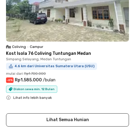
Coliving
•
Campur
Kost Isola 76 Coliving Tuntungan Medan
Simpang Selayang, Medan Tuntungan
4.6 km dari Universitas Sumatera Utara (USU)
mulai dari
Rp1.700.000
Rp1.585.000
/
bulan
-
6
%
Diskon sewa min. 12 Bulan
Lihat info lebih banyak
Close
Lihat Semua Hunian