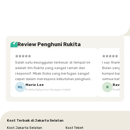
Tangerang
Bali
Yogyakarta
Jakarta
Jakarta
Jawa
Jakarta
Jawa
Sumatera
Selatan
Banten
Selatan
Barat
Barat
Bali
Yogyakarta
Tengah
Utara
Review Penghuni Rukita
⭐⭐⭐⭐⭐
⭐⭐⭐⭐⭐
Salah satu keunggulan terbesar di tempat ini
I say thankyou s
adalah tim Rukita yang sangat ramah dan
Bulan yang super happy! banyak tem
responsif. Mbak Siska yang bertugas sangat
kumpul bareng mak
cepat dalam merespons kebutuhan penghuni.
semua bahagia ad
Ketika saya meminta keset karena sempat
mgkn saran dari air aja & kebersihan lebih di
Mario Lee
Ravena
ML
R
Rukita Satya Inn Harapan Indah
Rukita Dimi
terpeleset, permintaan tersebut langsung
tingkatka
dipenuhi dengan cepat. Terima kasih Mbak
Siska.
Kost Terbaik di Jakarta Selatan
Kost Jakarta Selatan
Kost Tebet