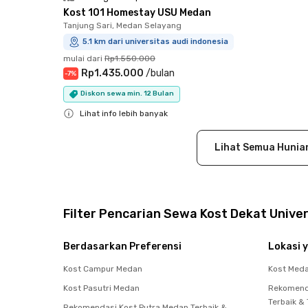
Kost 101 Homestay USU Medan
Tanjung Sari, Medan Selayang
5.1 km dari universitas audi indonesia
mulai dari
Rp1.550.000
Rp1.435.000
/
bulan
-
7
%
Diskon sewa min. 12 Bulan
Lihat info lebih banyak
Close
Lihat Semua Hunia
Filter Pencarian Sewa Kost Dekat Univer
Berdasarkan Preferensi
Lokasi y
Kost Campur Medan
Kost Med
Kost Pasutri Medan
Rekomend
Terbaik &
Rekomendasi Kost Putra Medan Terbaik &