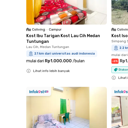
Coliving
•
Campur
Colivi
Kost Ibu Tarigan Kost Lau Cih Medan
Kost Is
Tuntungan
Simpang 
Lau Cih, Medan Tuntungan
2.2 k
2.1 km dari universitas audi indonesia
mulai dari
mulai dari
Rp1.000.000
/
bulan
Rp1
-
6
%
Diskon
Lihat info lebih banyak
Close
Lihat 
Close