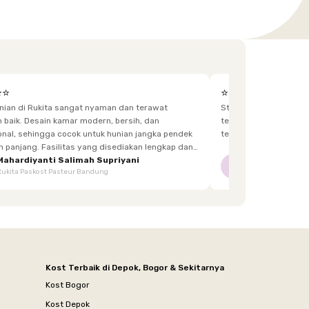
⭐⭐
⭐⭐⭐⭐⭐
unian di Rukita sangat nyaman dan terawat
Staff yg menjaga dis
h, dan
terkadang lupa bawa kunci, dan sangat fast response.
 hunian jangka pendek
tetangga d
itas yang disediakan lengkap dan
enghuni, mulai dari furnitur,
Mahardiyanti Salimah Supriyani
Nur Indriani
NI
Rukita Paskost Pasteur Bandung
Rukita Lilo Living
area bersama, hingga akses yang mudah.
Kost Terbaik di Depok, Bogor & Sekitarnya
Kost Bogor
Kost Depok