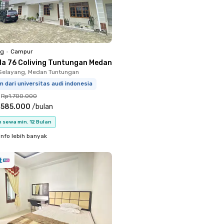
ng
•
Campur
ola 76 Coliving Tuntungan Medan
Selayang, Medan Tuntungan
m dari universitas audi indonesia
Rp1.700.000
.585.000
/
bulan
 sewa min. 12 Bulan
info lebih banyak