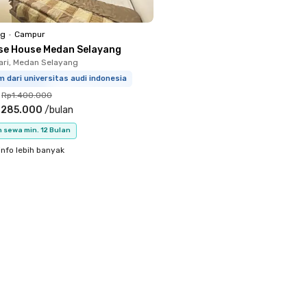
ng
•
Campur
se House Medan Selayang
ari, Medan Selayang
m dari universitas audi indonesia
Rp1.400.000
.285.000
/
bulan
 sewa min. 12 Bulan
info lebih banyak