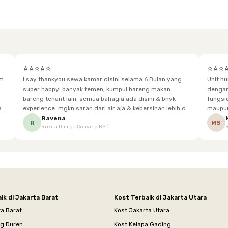
⭐⭐⭐⭐⭐
⭐⭐⭐
im
I say thankyou sewa kamar disini selama 6 Bulan yang
Unit h
super happy! banyak temen, kumpul bareng makan
dengan baik. Desain kamar modern, bersi
bareng tenant lain, semua bahagia ada disini & bnyk
fungsional, sehingga cocok untuk
experience. mgkn saran dari air aja & kebersihan lebih di
maupun panjang. Fasil
tingkatkan lagi. but, I love Rukita
sesuai dengan kebutuhan p
Ravena
R
MS
Rukita Dimigo Coliving BSD
ik di Jakarta Barat
Kost Terbaik di Jakarta Utara
ta Barat
Kost Jakarta Utara
ng Duren
Kost Kelapa Gading