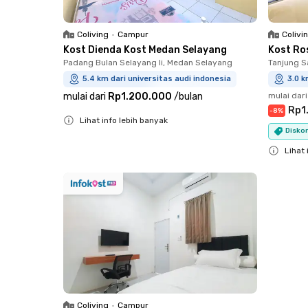
Coliving
•
Campur
Colivi
Kost Dienda Kost Medan Selayang
Kost Ro
Padang Bulan Selayang Ii, Medan Selayang
Tanjung S
5.4 km dari universitas audi indonesia
3.0 k
mulai dari
Rp1.200.000
/
bulan
mulai dari
Rp1
-
8
%
Lihat info lebih banyak
Diskon
Close
Lihat 
Close
Coliving
•
Campur