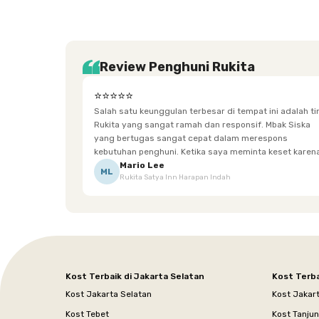
Review Penghuni Rukita
⭐⭐⭐⭐⭐
Salah satu keunggulan terbesar di tempat ini adalah t
Rukita yang sangat ramah dan responsif. Mbak Siska
yang bertugas sangat cepat dalam merespons
kebutuhan penghuni. Ketika saya meminta keset karena
sempat terpeleset, permintaan tersebut langsung
Mario Lee
ML
Rukita Satya Inn Harapan Indah
dipenuhi dengan cepat. Terima kasih Mbak Siska.
Kost Terbaik di Jakarta Selatan
Kost Terba
Kost Jakarta Selatan
Kost Jakar
Kost Tebet
Kost Tanju