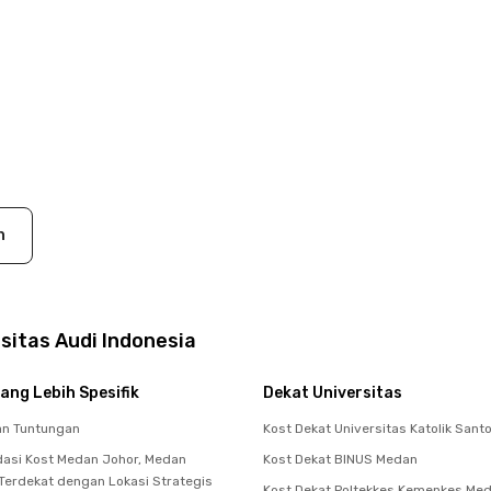
n
sitas Audi Indonesia
ang Lebih Spesifik
Dekat Universitas
an Tuntungan
Kost Dekat Universitas Katolik San
asi Kost Medan Johor, Medan
Kost Dekat BINUS Medan
 Terdekat dengan Lokasi Strategis
Kost Dekat Poltekkes Kemenkes Me