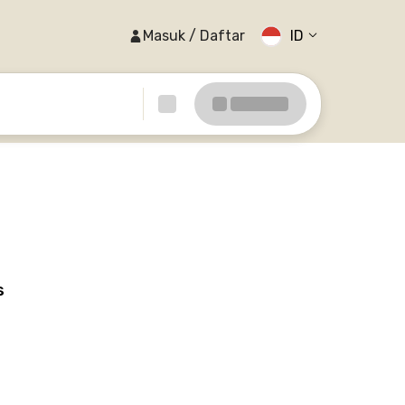
Masuk / Daftar
ID
s