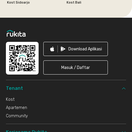
Kost Sidoarjo
Kost Bali
Footer
Download Aplikasi
Masuk / Daftar
Tenant
Kost
Apartemen
Community