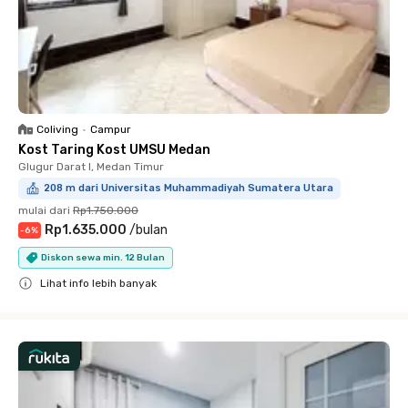
Coliving
•
Campur
Kost Taring Kost UMSU Medan
Glugur Darat I, Medan Timur
208 m dari Universitas Muhammadiyah Sumatera Utara
mulai dari
Rp1.750.000
Rp1.635.000
/
bulan
-
6
%
Diskon sewa min. 12 Bulan
Lihat info lebih banyak
Close