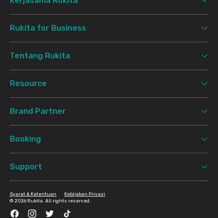
Kerjasama Rukita
Rukita for Business
Tentang Rukita
Resource
Brand Partner
Booking
Support
Syarat & Ketentuan
Kebijakan Privasi
©
2026 Rukita. All rights reserved.
Facebook
Instagram
Twitter
TikTok