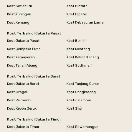
Kost Setiabudi
Kost Bintaro
Kost Kuningan
Kost Cipete
Kost Kemang
Kost Kebayoran Lama
Kost Terbaik di Jakarta Pusat
Kost Jakarta Pusat
Kost Benhil
Kost Cempaka Putih
Kost Menteng
Kost Kemayoran
Kost Kebon Kacang
Kost Tanah Abang
Kost Sudirman
Kost Terbaik di Jakarta Barat
Kost Jakarta Barat
Kost Tanjung Duren
Kost Grogol
Kost Cengkareng
Kost Palmerah
Kost Jelambar
Kost Kebon Jeruk
Kost Slipi
Kost Terbaik di Jakarta Timur
Kost Jakarta Timur
Kost Rawamangun