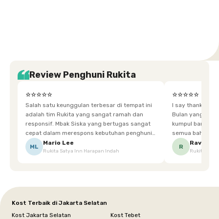
Tangerang
Bali
Yogyakarta
Jakarta
Jakarta
Jawa
Jakarta
Jawa
Sumatera
Selatan
Banten
Selatan
Barat
Barat
Bali
Yogyakarta
Tengah
Utara
Review Penghuni Rukita
⭐⭐⭐⭐⭐
⭐⭐⭐⭐⭐
Salah satu keunggulan terbesar di tempat ini
I say thankyou s
adalah tim Rukita yang sangat ramah dan
Bulan yang super happy! banyak tem
responsif. Mbak Siska yang bertugas sangat
kumpul bareng mak
cepat dalam merespons kebutuhan penghuni.
semua bahagia ad
Ketika saya meminta keset karena sempat
mgkn saran dari air aja & kebersihan lebih di
Mario Lee
Ravena
ML
R
Rukita Satya Inn Harapan Indah
Rukita Dimi
terpeleset, permintaan tersebut langsung
tingkatka
dipenuhi dengan cepat. Terima kasih Mbak
Siska.
Kost Terbaik di Jakarta Selatan
Kost Jakarta Selatan
Kost Tebet