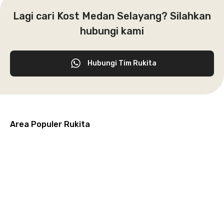
Lagi cari Kost Medan Selayang? Silahkan
hubungi kami
Hubungi Tim Rukita
Area Populer Rukita
Grogol
Kebon
Kuningan
Petamburan
Menteng
Jeruk
Bandung
Surabaya
Malang
Solo
Karawaci
Jakarta
Jakarta
Jakarta
Jakarta
Jawa
Jawa
Jawa
Jawa
Selatan
Barat
Tangerang
Pusat
Barat
Barat
Timur
Timur
Tengah