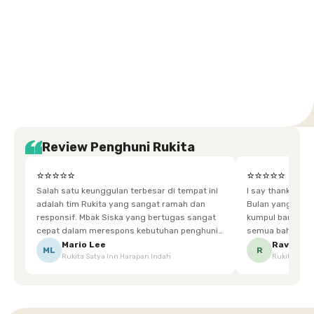
Setiabudi
Cilandak
Depok
Kemanggisan
Semarang
Medan
Tangerang
Bali
Yogyakarta
Jakarta
Jakarta
Jawa
Jakarta
Jawa
Sumatera
Selatan
Banten
Selatan
Barat
Barat
Bali
Yogyakarta
Tengah
Utara
Review Penghuni Rukita
⭐⭐⭐⭐⭐
⭐⭐⭐⭐⭐
Salah satu keunggulan terbesar di tempat ini
I say thankyou s
adalah tim Rukita yang sangat ramah dan
Bulan yang super happy! banyak tem
responsif. Mbak Siska yang bertugas sangat
kumpul bareng mak
cepat dalam merespons kebutuhan penghuni.
semua bahagia ad
Ketika saya meminta keset karena sempat
mgkn saran dari air aja & kebersihan lebih di
Mario Lee
Ravena
ML
R
Rukita Satya Inn Harapan Indah
Rukita Dimi
terpeleset, permintaan tersebut langsung
tingkatka
dipenuhi dengan cepat. Terima kasih Mbak
Siska.