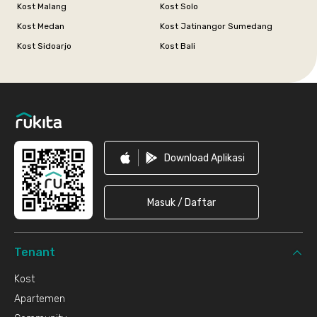
Kost Malang
Kost Solo
Kost Medan
Kost Jatinangor Sumedang
Kost Sidoarjo
Kost Bali
Footer
Download Aplikasi
Masuk / Daftar
Tenant
Kost
Apartemen