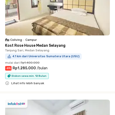
Coliving
•
Campur
Kost Rose House Medan Selayang
Tanjung Sari, Medan Selayang
4.1 km dari Universitas Sumatera Utara (USU)
mulai dari
Rp1.400.000
Rp1.285.000
/
bulan
-
8
%
Diskon sewa min. 12 Bulan
Lihat info lebih banyak
Close