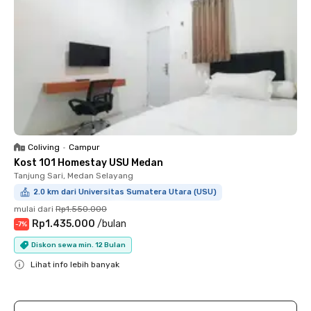
Coliving
•
Campur
Kost 101 Homestay USU Medan
Tanjung Sari, Medan Selayang
2.0 km dari Universitas Sumatera Utara (USU)
mulai dari
Rp1.550.000
Rp1.435.000
/
bulan
-
7
%
Diskon sewa min. 12 Bulan
Lihat info lebih banyak
Close