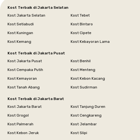
Kost Terbaik di Jakarta Selatan
Kost Jakarta Selatan
Kost Tebet
Kost Setiabudi
Kost Bintaro
Kost Kuningan
Kost Cipete
Kost Kemang
Kost Kebayoran Lama
Kost Terbaik di Jakarta Pusat
Kost Jakarta Pusat
Kost Benhil
Kost Cempaka Putih
Kost Menteng
Kost Kemayoran
Kost Kebon Kacang
Kost Tanah Abang
Kost Sudirman
Kost Terbaik di Jakarta Barat
Kost Jakarta Barat
Kost Tanjung Duren
Kost Grogol
Kost Cengkareng
Kost Palmerah
Kost Jelambar
Kost Kebon Jeruk
Kost Slipi