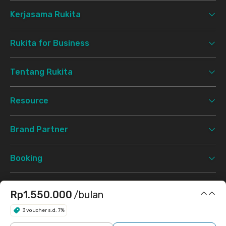
Kerjasama Rukita
Rukita for Business
Tentang Rukita
Resource
Brand Partner
Booking
Support
Rp1.550.000
/bulan
3 voucher s.d. 7%
Syarat & Ketentuan
Kebijakan Privasi
©
2026 Rukita. All rights reserved.