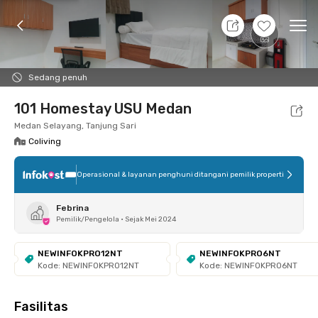
9 Agt 26 - Belum tahu
+
10
Ope
Foto
Fasilitas bersama
Lokasi
Aturan Tambahan
Sedang penuh
101 Homestay USU Medan
Medan Selayang, Tanjung Sari
Coliving
Operasional & layanan penghuni ditangani pemilik properti
Febrina
Pemilik/Pengelola
•
Sejak Mei 2024
NEWINFOKPRO12NT
NEWINFOKPRO6NT
Kode: NEWINFOKPRO12NT
Kode: NEWINFOKPRO6NT
Fasilitas