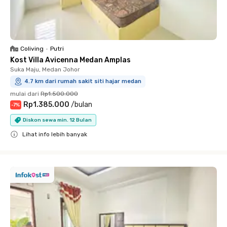
Coliving
•
Putri
Kost Villa Avicenna Medan Amplas
Suka Maju, Medan Johor
4.7 km dari rumah sakit siti hajar medan
mulai dari
Rp1.500.000
Rp1.385.000
/
bulan
-
7
%
Diskon sewa min. 12 Bulan
Lihat info lebih banyak
Close