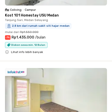
Coliving
•
Campur
Kost 101 Homestay USU Medan
Tanjung Sari, Medan Selayang
2.8 km dari rumah sakit siti hajar medan
mulai dari
Rp1.550.000
Rp1.435.000
/
bulan
-
7
%
Diskon sewa min. 12 Bulan
Lihat info lebih banyak
Close