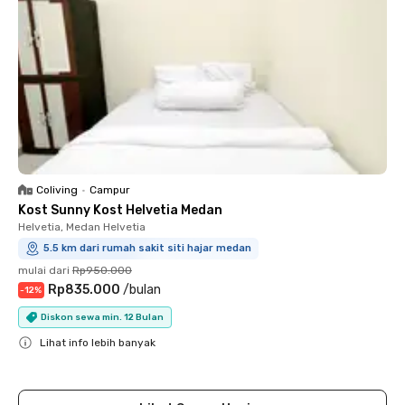
Coliving
•
Campur
Kost Sunny Kost Helvetia Medan
Helvetia, Medan Helvetia
5.5 km dari rumah sakit siti hajar medan
mulai dari
Rp950.000
Rp835.000
/
bulan
-
12
%
Diskon sewa min. 12 Bulan
Lihat info lebih banyak
Close