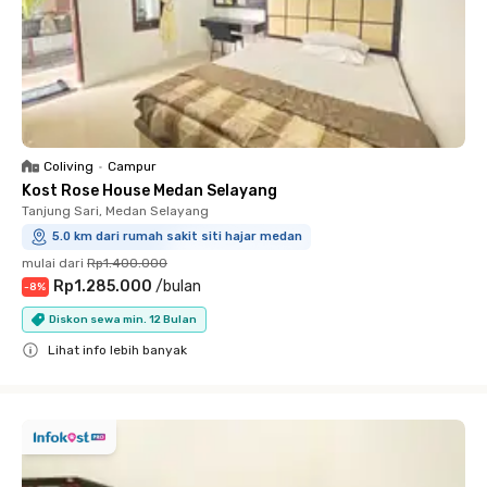
Coliving
•
Campur
Kost Rose House Medan Selayang
Tanjung Sari, Medan Selayang
5.0 km dari rumah sakit siti hajar medan
mulai dari
Rp1.400.000
Rp1.285.000
/
bulan
-
8
%
Diskon sewa min. 12 Bulan
Lihat info lebih banyak
Close