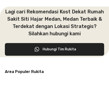
Lagi cari Rekomendasi Kost Dekat Rumah
Sakit Siti Hajar Medan, Medan Terbaik &
Terdekat dengan Lokasi Strategis?
Silahkan hubungi kami
Hubungi Tim Rukita
Area Populer Rukita
Grogol
Kebon
Kuningan
Petamburan
Menteng
Jeruk
Bandung
Surabaya
Malang
Solo
Karawaci
Jakarta
Jakarta
Jakarta
Jakarta
Jawa
Jawa
Jawa
Jawa
Selatan
Barat
Tangerang
Pusat
Barat
Barat
Timur
Timur
Tengah