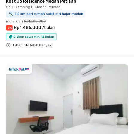
Kost Jo Residence Medan Petisah
Sei Sikambing D, Medan Petisah
2.0 km dari rumah sakit siti hajar medan
mulai dari
Rp1.600.000
Rp1.485.000
/
bulan
-
7
%
Diskon sewa min. 12 Bulan
Lihat info lebih banyak
Close