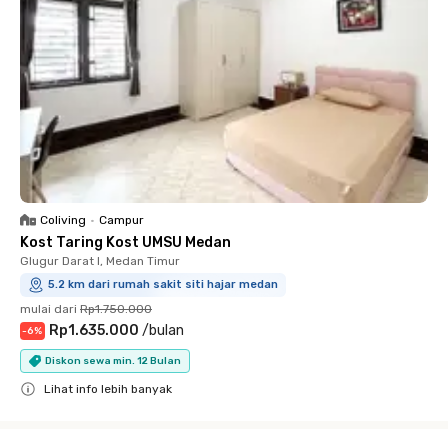
Coliving
•
Campur
Kost Taring Kost UMSU Medan
Glugur Darat I, Medan Timur
5.2 km dari rumah sakit siti hajar medan
mulai dari
Rp1.750.000
Rp1.635.000
/
bulan
-
6
%
Diskon sewa min. 12 Bulan
Lihat info lebih banyak
Close