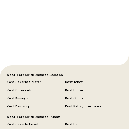
Setiabudi
Cilandak
Depok
Kemanggisan
Semarang
Medan
Tangerang
Bali
Yogyakarta
Jakarta
Jakarta
Jawa
Jakarta
Jawa
Sumatera
Selatan
Banten
Selatan
Barat
Barat
Bali
Yogyakarta
Tengah
Utara
Kost Terbaik di Jakarta Selatan
Kost Jakarta Selatan
Kost Tebet
Kost Setiabudi
Kost Bintaro
Kost Kuningan
Kost Cipete
Kost Kemang
Kost Kebayoran Lama
Kost Terbaik di Jakarta Pusat
Kost Jakarta Pusat
Kost Benhil