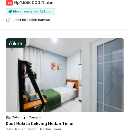
Rp1.585.000
/
bulan
-
6
%
Diskon sewa min. 12 Bulan
Lihat info lebih banyak
Close
Coliving
•
Campur
Kost Rukita Deliving Medan Timur
Pulo Brayan Darat Ii, Medan Timur