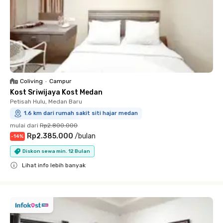
Coliving
•
Campur
Kost Sriwijaya Kost Medan
Petisah Hulu, Medan Baru
1.6 km dari rumah sakit siti hajar medan
mulai dari
Rp2.800.000
Rp2.385.000
/
bulan
-
14
%
Diskon sewa min. 12 Bulan
Lihat info lebih banyak
Close