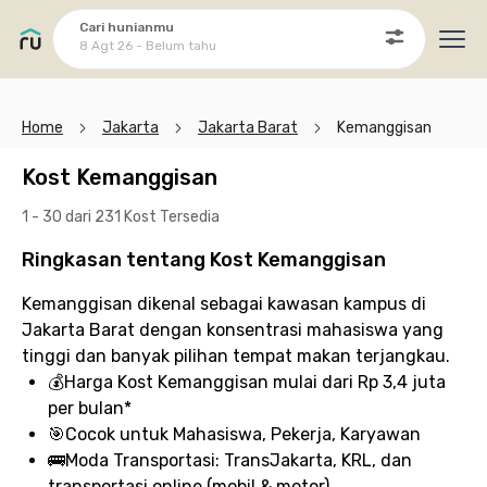
Cari hunianmu
8 Agt 26 - Belum tahu
Ope
Home
Jakarta
Jakarta Barat
Kemanggisan
Kost Kemanggisan
1 - 30 dari 231 Kost
Tersedia
Ringkasan tentang Kost Kemanggisan
Kemanggisan dikenal sebagai kawasan kampus di
Jakarta Barat dengan konsentrasi mahasiswa yang
tinggi dan banyak pilihan tempat makan terjangkau.
💰
Harga Kost Kemanggisan
mulai dari Rp 3,4 juta
per bulan*
🎯
Cocok untuk
Mahasiswa, Pekerja, Karyawan
🚌
Moda Transportasi:
TransJakarta, KRL, dan
transportasi online (mobil & motor)