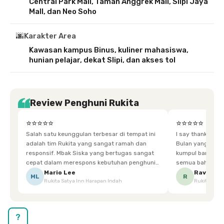
Central Park Mall, Taman Anggrek Mall, Slipi Jaya
Mall, dan Neo Soho
🌆
Karakter Area
Kawasan kampus Binus, kuliner mahasiswa,
hunian pelajar, dekat Slipi, dan akses tol
Review Penghuni Rukita
⭐⭐⭐⭐⭐
⭐⭐⭐⭐⭐
Salah satu keunggulan terbesar di tempat ini
I say thankyou s
adalah tim Rukita yang sangat ramah dan
Bulan yang super happy! banyak tem
responsif. Mbak Siska yang bertugas sangat
kumpul bareng mak
cepat dalam merespons kebutuhan penghuni.
semua bahagia ad
Ketika saya meminta keset karena sempat
mgkn saran dari air aja & kebersihan lebih di
Mario Lee
Ravena
ML
R
Rukita Satya Inn Harapan Indah
Rukita Dimi
terpeleset, permintaan tersebut langsung
tingkatka
dipenuhi dengan cepat. Terima kasih Mbak
Siska.
?