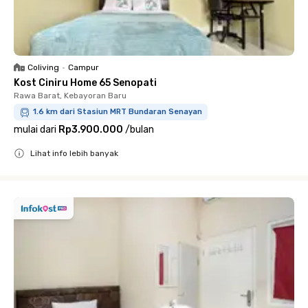
Coliving
•
Campur
Kost Ciniru Home 65 Senopati
Rawa Barat, Kebayoran Baru
1.6 km dari Stasiun MRT Bundaran Senayan
mulai dari
Rp3.900.000
/
bulan
Lihat info lebih banyak
Close