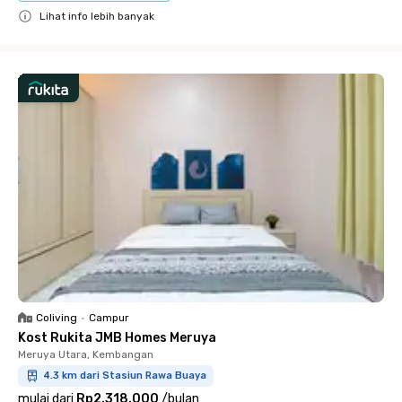
Lihat info lebih banyak
Close
Coliving
•
Campur
Kost Rukita JMB Homes Meruya
Meruya Utara, Kembangan
4.3 km dari Stasiun Rawa Buaya
mulai dari
Rp2.318.000
/
bulan