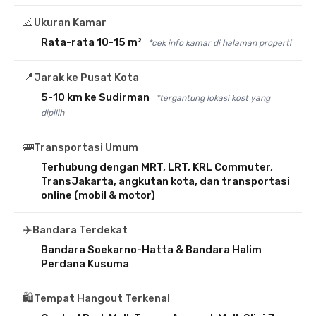
📐
Ukuran Kamar
Rata-rata 10-15 m²
*cek info kamar di halaman properti
📍
Jarak ke Pusat Kota
5-10 km ke Sudirman
*tergantung lokasi kost yang
dipilih
🚌
Transportasi Umum
Terhubung dengan MRT, LRT, KRL Commuter,
TransJakarta, angkutan kota, dan transportasi
online (mobil & motor)
✈️
Bandara Terdekat
Bandara Soekarno-Hatta & Bandara Halim
Perdana Kusuma
🛍️
Tempat Hangout Terkenal