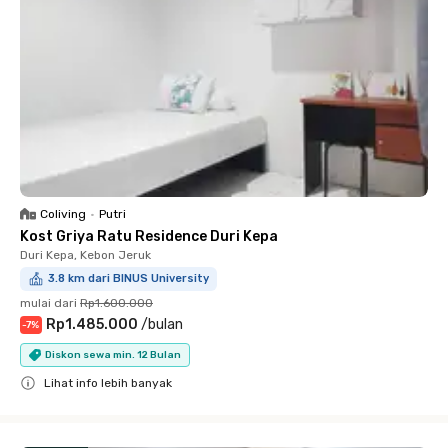
Coliving
•
Putri
Kost Griya Ratu Residence Duri Kepa
Duri Kepa, Kebon Jeruk
3.8 km dari BINUS University
mulai dari
Rp1.600.000
Rp1.485.000
/
bulan
-
7
%
Diskon sewa min. 12 Bulan
Lihat info lebih banyak
Close