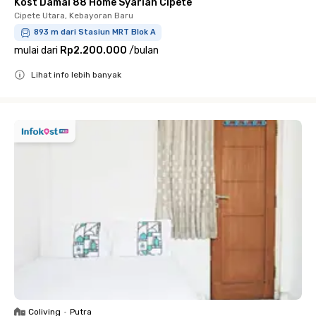
Kost Damai 88 Home Syariah Cipete
Cipete Utara, Kebayoran Baru
893 m dari Stasiun MRT Blok A
mulai dari
Rp2.200.000
/
bulan
Lihat info lebih banyak
Close
Coliving
•
Putra