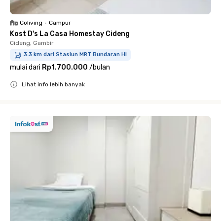
Coliving
•
Campur
Kost D's La Casa Homestay Cideng
Cideng, Gambir
3.3 km dari Stasiun MRT Bundaran HI
mulai dari
Rp1.700.000
/
bulan
Lihat info lebih banyak
Close