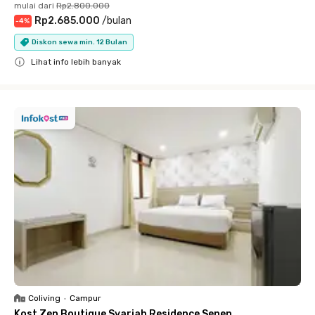
mulai dari
Rp2.800.000
Rp2.685.000
/
bulan
-
4
%
Diskon sewa min. 12 Bulan
Lihat info lebih banyak
Close
Coliving
•
Campur
Kost Zen Boutique Syariah Residence Senen