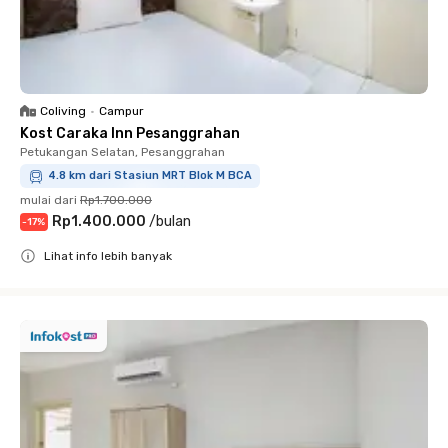
Coliving
•
Campur
Kost Caraka Inn Pesanggrahan
Petukangan Selatan, Pesanggrahan
4.8 km dari Stasiun MRT Blok M BCA
mulai dari
Rp1.700.000
Rp1.400.000
/
bulan
-
17
%
Lihat info lebih banyak
Close