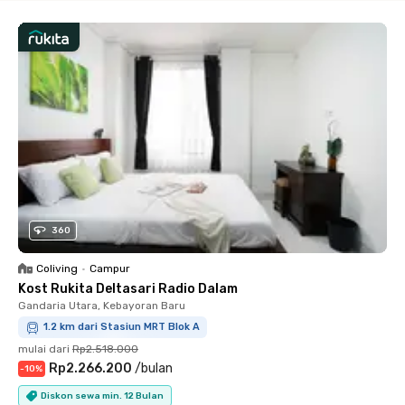
360
Coliving
•
Campur
Kost Rukita Deltasari Radio Dalam
Gandaria Utara, Kebayoran Baru
1.2 km dari Stasiun MRT Blok A
mulai dari
Rp2.518.000
Rp2.266.200
/
bulan
-
10
%
Diskon sewa min. 12 Bulan