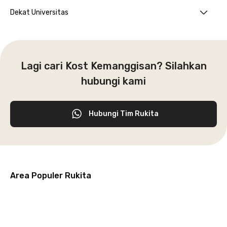
Dekat Universitas
Lagi cari Kost Kemanggisan? Silahkan
hubungi kami
Hubungi Tim Rukita
Area Populer Rukita
Grogol
Kebon
Kuningan
Petamburan
Menteng
Jeruk
Bandung
Surabaya
Malang
Solo