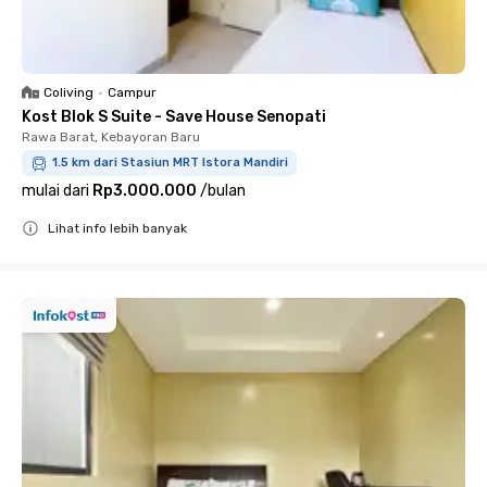
Coliving
•
Campur
Kost Blok S Suite - Save House Senopati
Rawa Barat, Kebayoran Baru
1.5 km dari Stasiun MRT Istora Mandiri
mulai dari
Rp3.000.000
/
bulan
Lihat info lebih banyak
Close