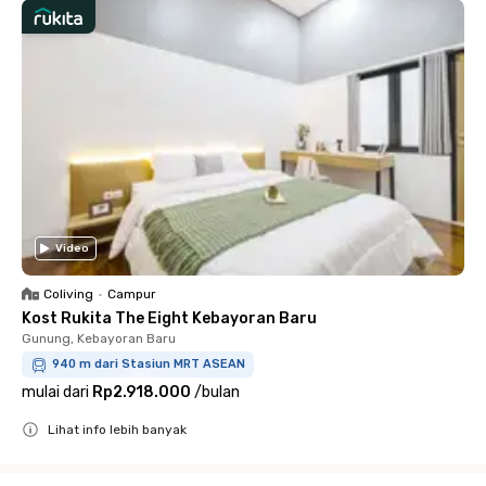
Video
Coliving
•
Campur
Kost Rukita The Eight Kebayoran Baru
Gunung, Kebayoran Baru
940 m dari Stasiun MRT ASEAN
mulai dari
Rp2.918.000
/
bulan
Lihat info lebih banyak
Close