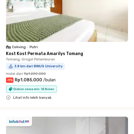
Coliving
•
Putri
Kost Kost Permata Amarilys Tomang
Tomang, Grogol Petamburan
3.8 km dari BINUS University
mulai dari
Rp1.200.000
Rp1.085.000
/
bulan
-
9
%
Diskon sewa min. 12 Bulan
Lihat info lebih banyak
Close