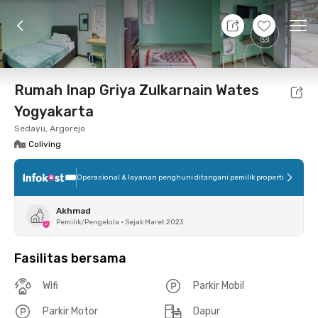
8 Agt 26 - Belum tahu
+
1
Ope
Foto
Fasilitas bersama
Lokasi
Kamar
Atura
Rumah Inap Griya Zulkarnain Wates
Yogyakarta
Sedayu, Argorejo
Coliving
Operasional & layanan penghuni ditangani pemilik properti
Akhmad
Pemilik/Pengelola
•
Sejak Maret 2023
Fasilitas bersama
Wifi
Parkir Mobil
Parkir Motor
Dapur