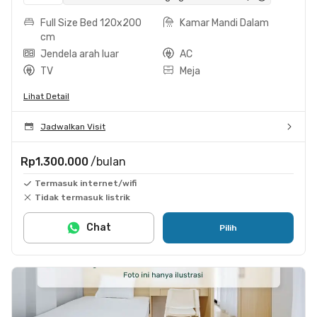
Full Size Bed 120x200
Kamar Mandi Dalam
cm
Jendela arah luar
AC
TV
Meja
Lihat Detail
Jadwalkan Visit
Rp1.300.000
/bulan
Termasuk internet/wifi
Tidak termasuk listrik
Chat
Pilih