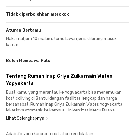
Tidak diperbolehkan merokok
Aturan Bertamu
Maksimal jam 10 malam, tamu lawan jenis dilarang masuk
kamar
Boleh Membawa Pets
Tentang Rumah Inap Griya Zulkarnain Wates
Yogyakarta
Buat kamu yang merantau ke Yogyakarta bisa menemukan
kost coliving di Bantul dengan fasilitas lengkap dan harga
bersahabat. Rumah Inap Griya Zulkarnain Wates Yogyakarta
lokasinya strategis ke kampus. Universitas Mercu Buana
Yogyakarta cuma 5 menit jaraknya dan Universitas
Lihat Selengkapnya
Muhammadiyah Yogyakarta sekitar 15 menit berkendara.
Ada info yang kurang tepat atau kendala lain
Kost Bantul ini juga cocok bagi karyawan yang butuh