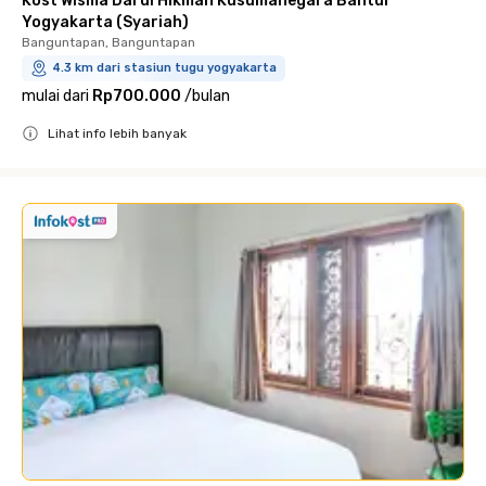
Kost Wisma Darul Hikmah Kusumanegara Bantul
Yogyakarta (Syariah)
Banguntapan, Banguntapan
4.3 km dari stasiun tugu yogyakarta
mulai dari
Rp700.000
/
bulan
Lihat info lebih banyak
Close