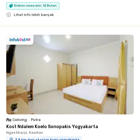
Diskon sewa min. 12 Bulan
Lihat info lebih banyak
Close
Coliving
•
Putra
Kost Ndalem Koelo Sonopakis Yogyakarta
Ngestiharjo, Kasihan
3.8 km dari stasiun tugu yogyakarta