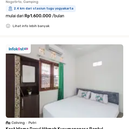
Nogotirto, Gamping
2.4 km dari stasiun tugu yogyakarta
mulai dari
Rp1.600.000
/
bulan
Lihat info lebih banyak
Close
Coliving
•
Putri