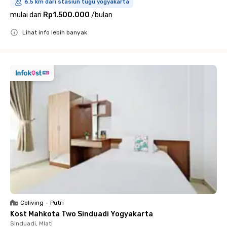
6.5 km dari stasiun tugu yogyakarta
mulai dari
Rp1.500.000
/
bulan
Lihat info lebih banyak
Close
Coliving
•
Putri
Kost Mahkota Two Sinduadi Yogyakarta
Sinduadi, Mlati