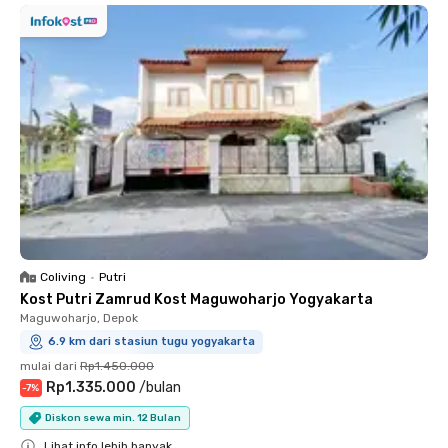
Coliving
•
Putri
Kost Putri Zamrud Kost Maguwoharjo Yogyakarta
Maguwoharjo, Depok
6.9 km dari stasiun tugu yogyakarta
mulai dari
Rp1.450.000
Rp1.335.000
/
bulan
-
7
%
Diskon sewa min. 12 Bulan
Lihat info lebih banyak