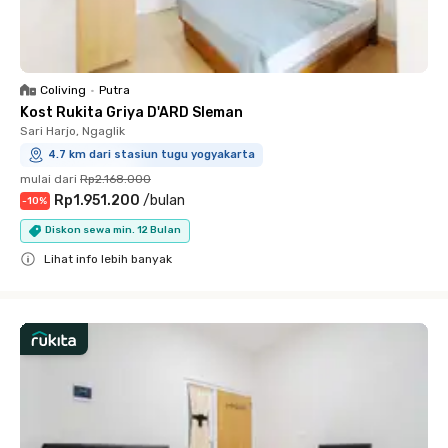
Coliving
•
Putra
Kost Rukita Griya D'ARD Sleman
Sari Harjo, Ngaglik
4.7 km dari stasiun tugu yogyakarta
mulai dari
Rp2.168.000
Rp1.951.200
/
bulan
-
10
%
Diskon sewa min. 12 Bulan
Lihat info lebih banyak
Close