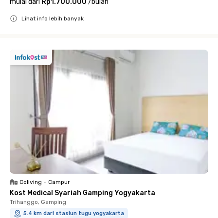
mulai dari
Rp1.700.000
/
bulan
Lihat info lebih banyak
Close
Coliving
•
Campur
Kost Medical Syariah Gamping Yogyakarta
Trihanggo, Gamping
5.4 km dari stasiun tugu yogyakarta