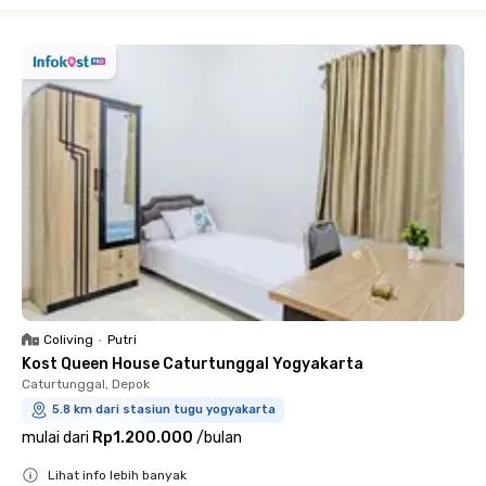
Close
Coliving
•
Putri
Kost Queen House Caturtunggal Yogyakarta
Caturtunggal, Depok
5.8 km dari stasiun tugu yogyakarta
mulai dari
Rp1.200.000
/
bulan
Lihat info lebih banyak