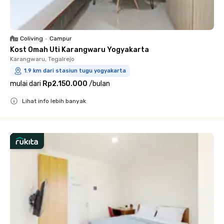
Coliving
•
Campur
Kost Omah Uti Karangwaru Yogyakarta
Karangwaru, Tegalrejo
1.9 km dari stasiun tugu yogyakarta
mulai dari
Rp2.150.000
/
bulan
Lihat info lebih banyak
Close