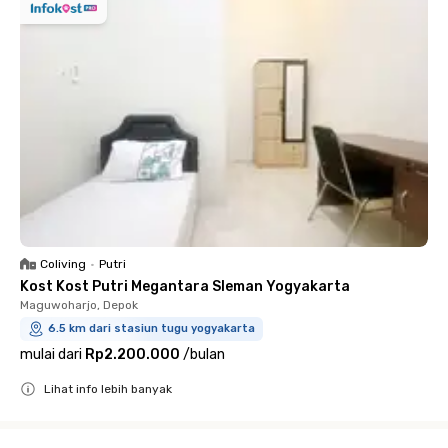
Coliving
•
Putri
Kost Kost Putri Megantara Sleman Yogyakarta
Maguwoharjo, Depok
6.5 km dari stasiun tugu yogyakarta
mulai dari
Rp2.200.000
/
bulan
Lihat info lebih banyak
Close