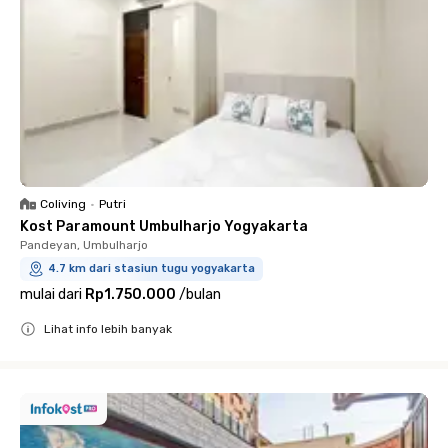
Coliving
•
Putri
Kost Paramount Umbulharjo Yogyakarta
Pandeyan, Umbulharjo
4.7 km dari stasiun tugu yogyakarta
mulai dari
Rp1.750.000
/
bulan
Lihat info lebih banyak
Close