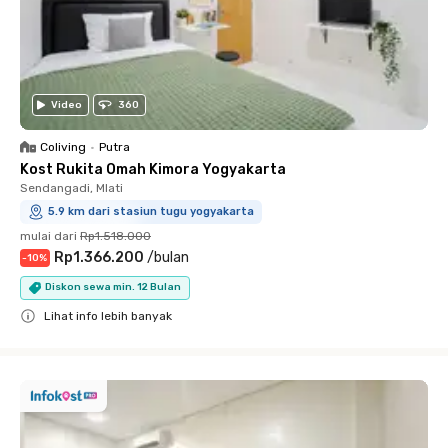
Video
360
Coliving
•
Putra
Kost Rukita Omah Kimora Yogyakarta
Sendangadi, Mlati
5.9 km dari stasiun tugu yogyakarta
mulai dari
Rp1.518.000
Rp1.366.200
/
bulan
-
10
%
Diskon sewa min. 12 Bulan
Lihat info lebih banyak
Close