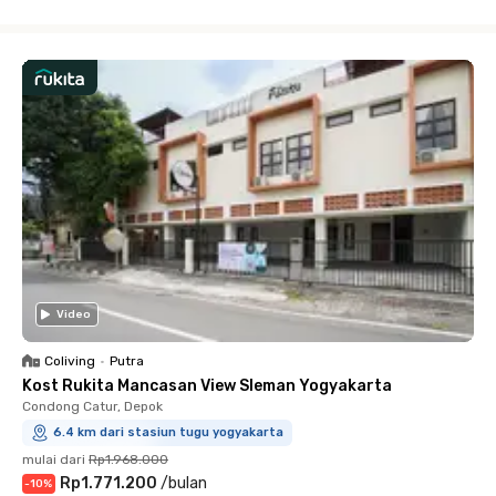
Close
Video
Coliving
•
Putra
Kost Rukita Mancasan View Sleman Yogyakarta
Condong Catur, Depok
6.4 km dari stasiun tugu yogyakarta
mulai dari
Rp1.968.000
Rp1.771.200
/
bulan
-
10
%