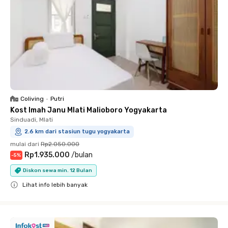
Coliving
•
Putri
Kost Imah Janu Mlati Malioboro Yogyakarta
Sinduadi, Mlati
2.6 km dari stasiun tugu yogyakarta
mulai dari
Rp2.050.000
Rp1.935.000
/
bulan
-
5
%
Diskon sewa min. 12 Bulan
Lihat info lebih banyak
Close