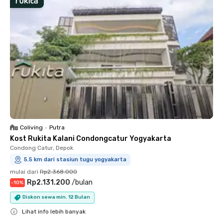
Coliving
•
Putra
Kost Rukita Kalani Condongcatur Yogyakarta
Condong Catur, Depok
5.5 km dari stasiun tugu yogyakarta
mulai dari
Rp2.368.000
Rp2.131.200
/
bulan
-
10
%
Diskon sewa min. 12 Bulan
Lihat info lebih banyak