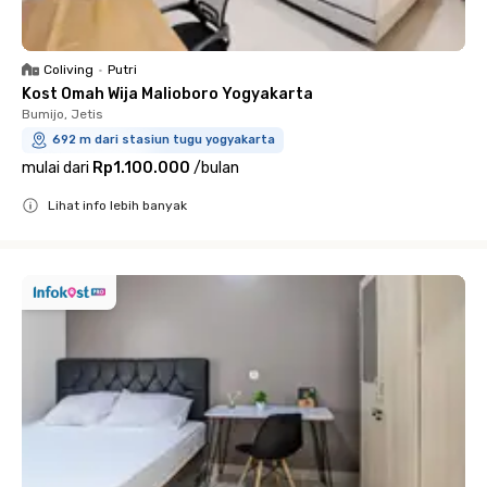
Coliving
•
Putri
Kost Omah Wija Malioboro Yogyakarta
Bumijo, Jetis
692 m dari stasiun tugu yogyakarta
mulai dari
Rp1.100.000
/
bulan
Lihat info lebih banyak
Close