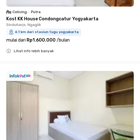
Coliving
•
Putra
Kost KK House Condongcatur Yogyakarta
Sinduharjo, Ngaglik
6.1 km dari stasiun tugu yogyakarta
mulai dari
Rp1.600.000
/
bulan
Lihat info lebih banyak
Close