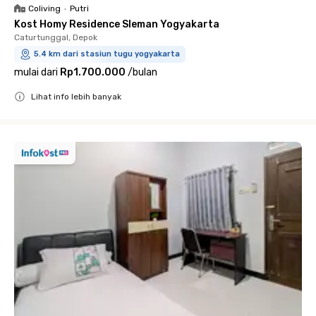
Coliving
•
Putri
Kost Homy Residence Sleman Yogyakarta
Caturtunggal, Depok
5.4 km dari stasiun tugu yogyakarta
mulai dari
Rp1.700.000
/
bulan
Lihat info lebih banyak
Close