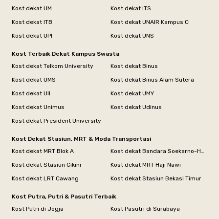
Kost dekat UM
Kost dekat ITS
Kost dekat ITB
Kost dekat UNAIR Kampus C
Kost dekat UPI
Kost dekat UNS
Kost Terbaik Dekat Kampus Swasta
Kost dekat Telkom University
Kost dekat Binus
Kost dekat UMS
Kost dekat Binus Alam Sutera
Kost dekat UII
Kost dekat UMY
Kost dekat Unimus
Kost dekat Udinus
Kost dekat President University
Kost Dekat Stasiun, MRT & Moda Transportasi
Kost dekat MRT Blok A
Kost dekat Bandara Soekarno-Hatta
Kost dekat Stasiun Cikini
Kost dekat MRT Haji Nawi
Kost dekat LRT Cawang
Kost dekat Stasiun Bekasi Timur
Kost Putra, Putri & Pasutri Terbaik
Kost Putri di Jogja
Kost Pasutri di Surabaya