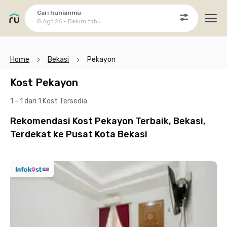
Cari hunianmu
8 Agt 26 - Belum tahu
Ope
Home
Bekasi
Pekayon
Kost Pekayon
1 - 1 dari 1 Kost
Tersedia
Rekomendasi Kost Pekayon Terbaik, Bekasi,
Terdekat ke Pusat Kota Bekasi