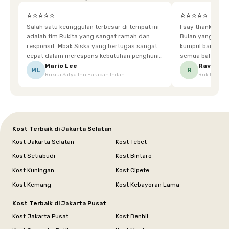
⭐⭐⭐⭐⭐
⭐⭐⭐⭐⭐
Salah satu keunggulan terbesar di tempat ini
I say thankyou s
adalah tim Rukita yang sangat ramah dan
Bulan yang super happy! banyak tem
responsif. Mbak Siska yang bertugas sangat
kumpul bareng mak
cepat dalam merespons kebutuhan penghuni.
semua bahagia ad
Ketika saya meminta keset karena sempat
mgkn saran dari air aja & kebersihan lebih di
Mario Lee
Ravena
ML
R
Rukita Satya Inn Harapan Indah
Rukita Dimi
terpeleset, permintaan tersebut langsung
tingkatka
dipenuhi dengan cepat. Terima kasih Mbak
Siska.
Kost Terbaik di Jakarta Selatan
Kost Jakarta Selatan
Kost Tebet
Kost Setiabudi
Kost Bintaro
Kost Kuningan
Kost Cipete
Kost Kemang
Kost Kebayoran Lama
Kost Terbaik di Jakarta Pusat
Kost Jakarta Pusat
Kost Benhil