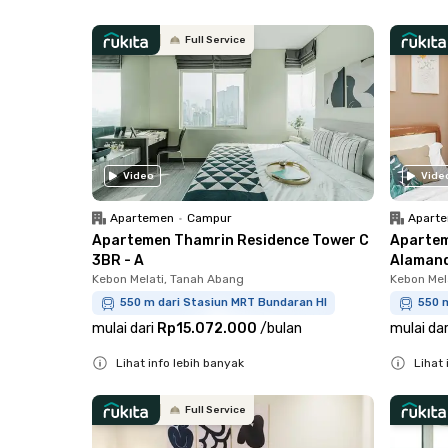
Close
Close
Full Service
Video
Vide
Apartemen
•
Campur
Apart
Apartemen Thamrin Residence Tower C
Apartem
3BR - A
Alamand
Kebon Melati, Tanah Abang
Kebon Mel
550 m dari Stasiun MRT Bundaran HI
550 
mulai dari
Rp15.072.000
/
bulan
mulai dar
Lihat info lebih banyak
Lihat 
Close
Close
Full Service