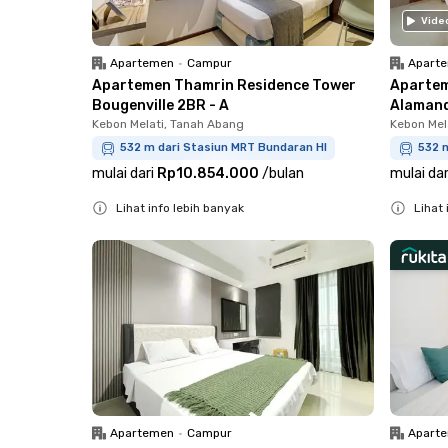
Vide
Apartemen
•
Campur
Apart
Apartemen Thamrin Residence Tower
Apartem
Bougenville 2BR - A
Alamand
Kebon Melati, Tanah Abang
Kebon Mel
532 m dari Stasiun MRT Bundaran HI
532 
mulai dari
Rp10.854.000
/
bulan
mulai dar
Lihat info lebih banyak
Lihat 
Close
Close
Apartemen
•
Campur
Apart