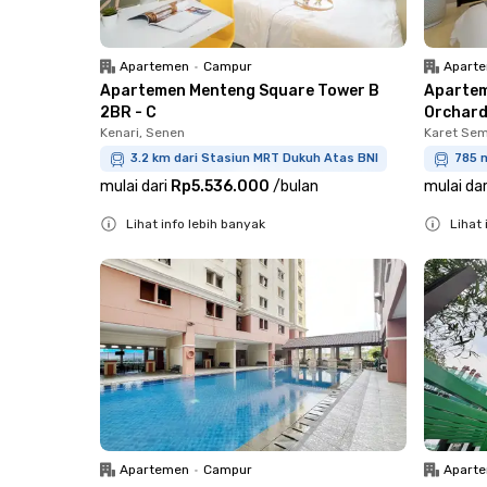
Apartemen
•
Campur
Apart
Apartemen Menteng Square Tower B
Apartem
2BR - C
Orchard
Kenari, Senen
Karet Sem
3.2 km dari Stasiun MRT Dukuh Atas BNI
785 m
mulai dari
Rp5.536.000
/
bulan
mulai dar
Lihat info lebih banyak
Lihat 
Close
Close
Apartemen
•
Campur
Apart