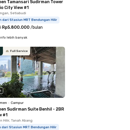
en Tamansari Sudirman Tower
io City View #1
ingan, Setiabudi
 dari Stasiun MRT Bendungan Hilir
i
Rp5.800.000
/
bulan
info lebih banyak
Full Service
o
emen
•
Campur
en Sudirman Suite Benhil - 2BR
w #1
 Hilir, Tanah Abang
 dari Stasiun MRT Bendungan Hilir