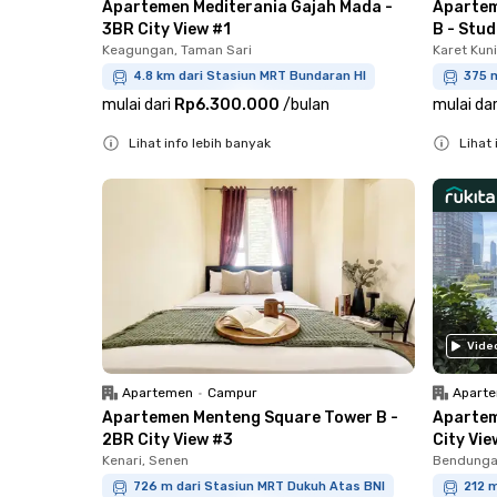
Apartemen Mediterania Gajah Mada -
Apartem
3BR City View #1
B - Stud
Keagungan, Taman Sari
Karet Kun
4.8 km dari Stasiun MRT Bundaran HI
375 m
mulai dari
Rp6.300.000
/
bulan
mulai dar
Lihat info lebih banyak
Lihat 
Close
Close
Vide
Apartemen
•
Campur
Apart
Apartemen Menteng Square Tower B -
Apartem
2BR City View #3
City Vie
Kenari, Senen
Bendungan
726 m dari Stasiun MRT Dukuh Atas BNI
212 m