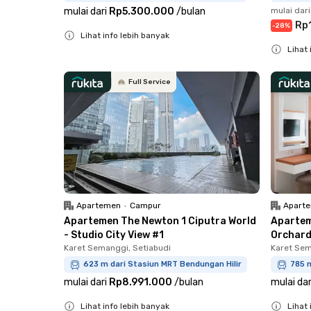
mulai dari
Rp5.300.000
/
bulan
mulai dari
Rp
-
28
%
Lihat info lebih banyak
Lihat 
Close
Close
Full Service
Apartemen
•
Campur
Apart
Apartemen The Newton 1 Ciputra World
Apartem
- Studio City View #1
Orchard
Karet Semanggi, Setiabudi
Karet Sem
623 m dari Stasiun MRT Bendungan Hilir
785 m
mulai dari
Rp8.991.000
/
bulan
mulai dar
Lihat info lebih banyak
Lihat 