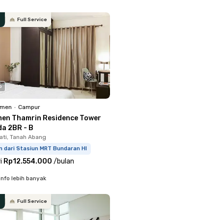
Full Service
o
emen
•
Campur
en Thamrin Residence Tower
a 2BR - B
ati, Tanah Abang
m dari Stasiun MRT Bundaran HI
i
Rp12.554.000
/
bulan
info lebih banyak
Full Service