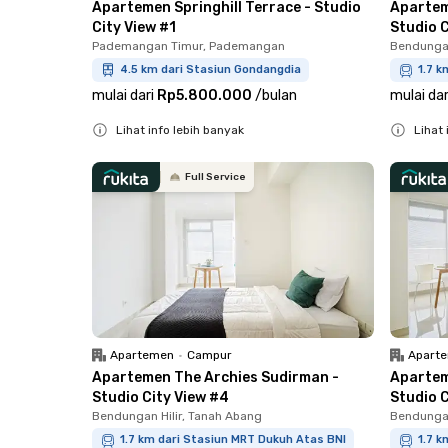
Apartemen Springhill Terrace - Studio
Apartem
City View #1
Studio C
Pademangan Timur, Pademangan
Bendungan
4.5 km dari Stasiun Gondangdia
1.7 k
mulai dari
Rp5.800.000
/
bulan
mulai dar
Lihat info lebih banyak
Lihat 
Close
Close
Full Service
Apartemen
•
Campur
Apart
Apartemen The Archies Sudirman -
Apartem
Studio City View #4
Studio C
Bendungan Hilir, Tanah Abang
Bendungan
1.7 km dari Stasiun MRT Dukuh Atas BNI
1.7 k