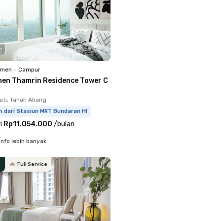
o
emen
•
Campur
en Thamrin Residence Tower C
ati, Tanah Abang
m dari Stasiun MRT Bundaran HI
i
Rp11.054.000
/
bulan
info lebih banyak
Full Service