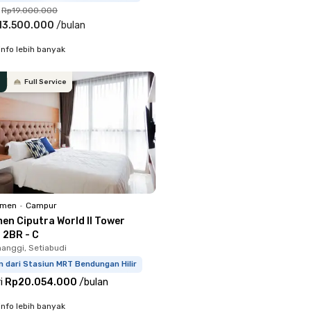
Rp19.000.000
13.500.000
/
bulan
info lebih banyak
Full Service
emen
•
Campur
en Ciputra World II Tower
 2BR - C
anggi, Setiabudi
 dari Stasiun MRT Bendungan Hilir
i
Rp20.054.000
/
bulan
info lebih banyak