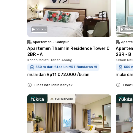
Video
Vide
Apartemen
•
Campur
Apart
Apartemen Thamrin Residence Tower C
Apartem
2BR - A
2BR - B
Kebon Melati, Tanah Abang
Kebon Mel
550 m dari Stasiun MRT Bundaran HI
550 
mulai dari
Rp11.072.000
/
bulan
mulai dar
Lihat info lebih banyak
Lihat 
Close
Close
Full Service