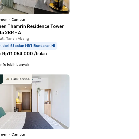
o
emen
•
Campur
en Thamrin Residence Tower
a 2BR - A
ati, Tanah Abang
m dari Stasiun MRT Bundaran HI
i
Rp11.054.000
/
bulan
info lebih banyak
Full Service
emen
•
Campur