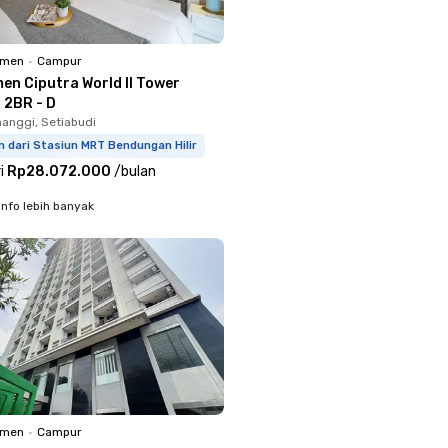
emen
•
Campur
en Ciputra World II Tower
 2BR - D
anggi, Setiabudi
 dari Stasiun MRT Bendungan Hilir
i
Rp28.072.000
/
bulan
info lebih banyak
emen
•
Campur