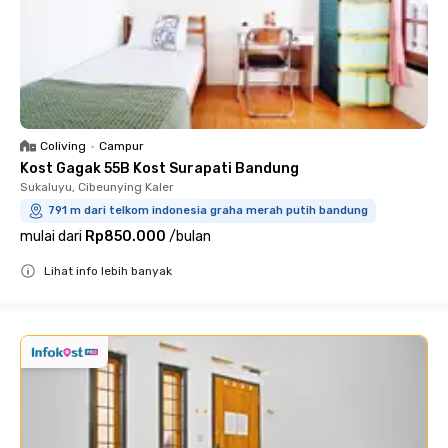
Coliving
•
Campur
Kost Gagak 55B Kost Surapati Bandung
Sukaluyu, Cibeunying Kaler
791 m dari telkom indonesia graha merah putih bandung
mulai dari
Rp850.000
/
bulan
Lihat info lebih banyak
Close