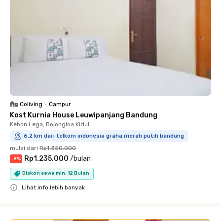
Coliving
•
Campur
Kost Kurnia House Leuwipanjang Bandung
Kebon Lega, Bojongloa Kidul
6.2 km dari telkom indonesia graha merah putih bandung
mulai dari
Rp1.350.000
Rp1.235.000
/
bulan
-
8
%
Diskon sewa min. 12 Bulan
Lihat info lebih banyak
Close