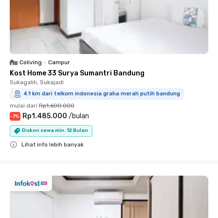
Coliving
•
Campur
Kost Home 33 Surya Sumantri Bandung
Sukagalih, Sukajadi
4.1 km dari telkom indonesia graha merah putih bandung
mulai dari
Rp1.600.000
Rp1.485.000
/
bulan
-
7
%
Diskon sewa min. 12 Bulan
Lihat info lebih banyak
Close