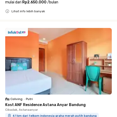
mulai dari
Rp2.650.000
/
bulan
Lihat info lebih banyak
Close
Coliving
•
Putri
Kost ANF Residence Astana Anyar Bandung
Cibadak, Astanaanyar
4.1 km dari telkom indonesia graha merah putih bandung