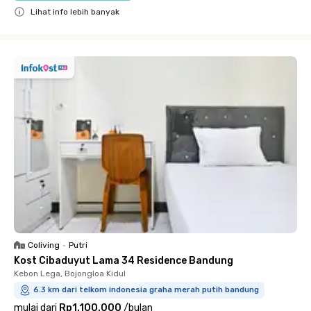
Lihat info lebih banyak
Close
Coliving
•
Putri
Kost Cibaduyut Lama 34 Residence Bandung
Kebon Lega, Bojongloa Kidul
6.3 km dari telkom indonesia graha merah putih bandung
mulai dari
Rp1.100.000
/
bulan