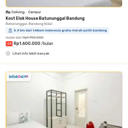
Coliving
•
Campur
Kost Elok House Batununggal Bandung
Batununggal, Bandung Kidul
6.4 km dari telkom indonesia graha merah putih bandung
mulai dari
Rp1.700.000
Rp1.600.000
/
bulan
-
5
%
Lihat info lebih banyak
Close