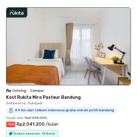
Coliving
•
Campur
Kost Rukita Miro Pasteur Bandung
Sukawarna, Sukajadi
4.9 km dari telkom indonesia graha merah putih bandung
mulai dari
Rp2.268.000
Rp2.041.200
/
bulan
-
10
%
Diskon sewa min. 12 Bulan