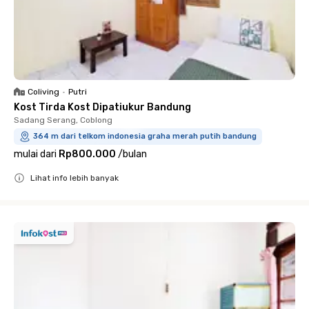
Coliving
•
Putri
Kost Tirda Kost Dipatiukur Bandung
Sadang Serang, Coblong
364 m dari telkom indonesia graha merah putih bandung
mulai dari
Rp800.000
/
bulan
Lihat info lebih banyak
Close