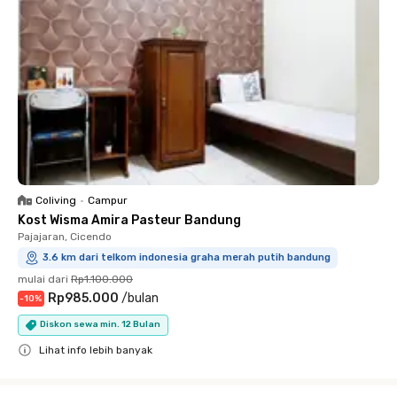
Coliving
•
Campur
Kost Wisma Amira Pasteur Bandung
Pajajaran, Cicendo
3.6 km dari telkom indonesia graha merah putih bandung
mulai dari
Rp1.100.000
Rp985.000
/
bulan
-
10
%
Diskon sewa min. 12 Bulan
Lihat info lebih banyak
Close