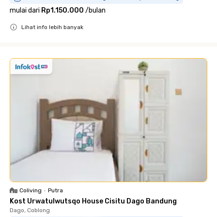
mulai dari
Rp1.150.000
/
bulan
Lihat info lebih banyak
Close
Coliving
•
Putra
Kost Urwatulwutsqo House Cisitu Dago Bandung
Dago, Coblong