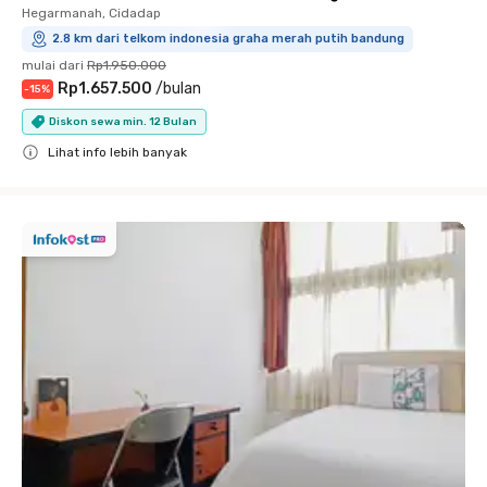
Hegarmanah, Cidadap
2.8 km dari telkom indonesia graha merah putih bandung
mulai dari
Rp1.950.000
Rp1.657.500
/
bulan
-
15
%
Diskon sewa min. 12 Bulan
Lihat info lebih banyak
Close