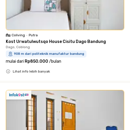
Coliving
•
Putra
Kost Urwatulwutsqo House Cisitu Dago Bandung
Dago, Coblong
908 m dari politeknik manufaktur bandung
mulai dari
Rp850.000
/
bulan
Lihat info lebih banyak
Close