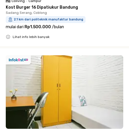
Coliving
•
Campur
Kost Burger 16 Dipatiukur Bandung
Sadang Serang, Coblong
2.1 km dari politeknik manufaktur bandung
mulai dari
Rp1.500.000
/
bulan
Lihat info lebih banyak
Close