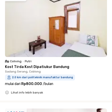
Coliving
•
Putri
Kost Tirda Kost Dipatiukur Bandung
Sadang Serang, Coblong
2.0 km dari politeknik manufaktur bandung
mulai dari
Rp800.000
/
bulan
Lihat info lebih banyak
Close