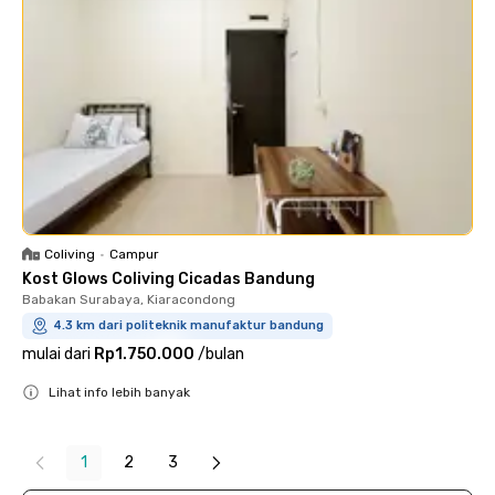
Coliving
•
Campur
Kost Glows Coliving Cicadas Bandung
Babakan Surabaya, Kiaracondong
4.3 km dari politeknik manufaktur bandung
mulai dari
Rp1.750.000
/
bulan
Lihat info lebih banyak
Close
1
2
3