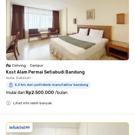
Coliving
•
Campur
Kost Alam Permai Setiabudi Bandung
Isola, Sukasari
4.3 km dari politeknik manufaktur bandung
mulai dari
Rp2.500.000
/
bulan
Lihat info lebih banyak
Close