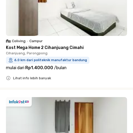
Coliving
•
Campur
Kost Mega Home 2 Cihanjuang Cimahi
Cihanjuang, Parongpong
6.0 km dari politeknik manufaktur bandung
mulai dari
Rp1.400.000
/
bulan
Lihat info lebih banyak
Close