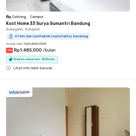
Coliving
•
Campur
Kost Home 33 Surya Sumantri Bandung
Sukagalih, Sukajadi
4.1 km dari politeknik manufaktur bandung
mulai dari
Rp1.600.000
Rp1.485.000
/
bulan
-
7
%
Diskon sewa min. 12 Bulan
Lihat info lebih banyak
Close