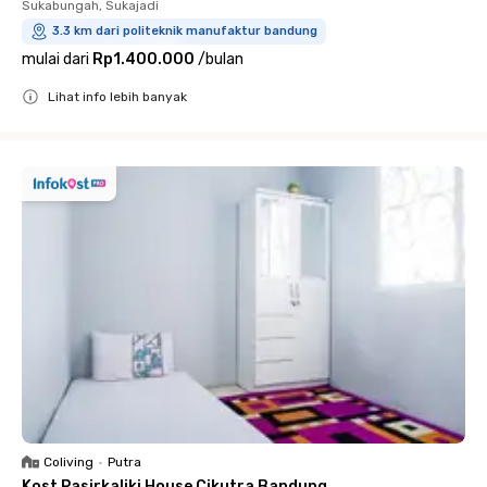
Sukabungah, Sukajadi
3.3 km dari politeknik manufaktur bandung
mulai dari
Rp1.400.000
/
bulan
Lihat info lebih banyak
Close
Coliving
•
Putra
Kost Pasirkaliki House Cikutra Bandung