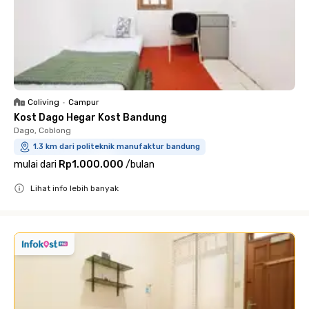
Coliving
•
Campur
Kost Dago Hegar Kost Bandung
Dago, Coblong
1.3 km dari politeknik manufaktur bandung
mulai dari
Rp1.000.000
/
bulan
Lihat info lebih banyak
Close