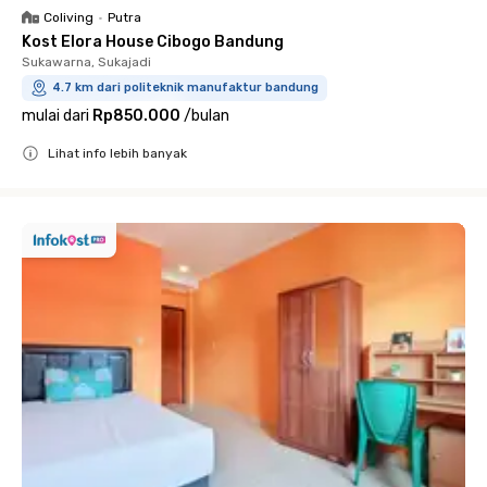
Coliving
•
Putra
Kost Elora House Cibogo Bandung
Sukawarna, Sukajadi
4.7 km dari politeknik manufaktur bandung
mulai dari
Rp850.000
/
bulan
Lihat info lebih banyak
Close