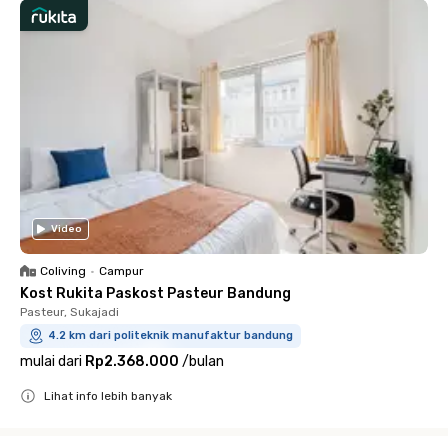
Video
Coliving
•
Campur
Kost Rukita Paskost Pasteur Bandung
Pasteur, Sukajadi
4.2 km dari politeknik manufaktur bandung
mulai dari
Rp2.368.000
/
bulan
Lihat info lebih banyak
Close