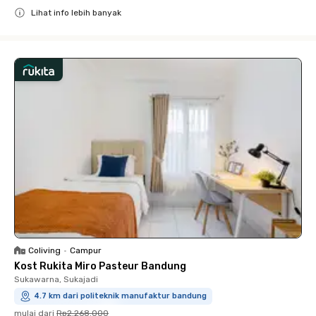
Lihat info lebih banyak
Close
Coliving
•
Campur
Kost Rukita Miro Pasteur Bandung
Sukawarna, Sukajadi
4.7 km dari politeknik manufaktur bandung
mulai dari
Rp2.268.000