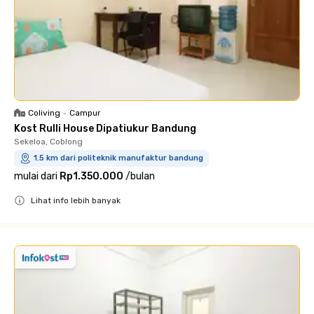
Coliving
•
Campur
Kost Rulli House Dipatiukur Bandung
Sekeloa, Coblong
1.5 km dari politeknik manufaktur bandung
mulai dari
Rp1.350.000
/
bulan
Lihat info lebih banyak
Close