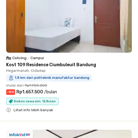
Coliving
•
Campur
Kost 109 Residence Ciumbuleuit Bandung
Hegarmanah, Cidadap
1.8 km dari politeknik manufaktur bandung
mulai dari
Rp1.950.000
Rp1.657.500
/
bulan
-
15
%
Diskon sewa min. 12 Bulan
Lihat info lebih banyak
Close