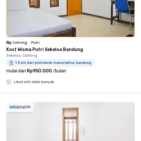
Coliving
•
Putri
Kost Wisma Putri Sekeloa Bandung
Sekeloa, Coblong
1.3 km dari politeknik manufaktur bandung
mulai dari
Rp950.000
/
bulan
Lihat info lebih banyak
Close