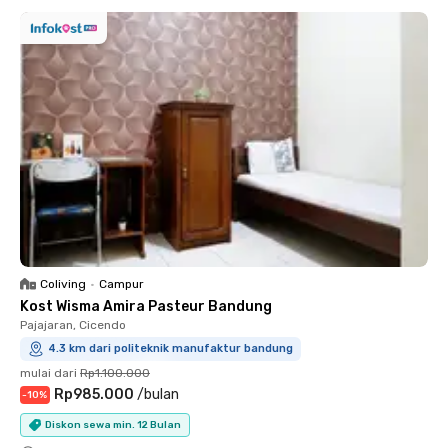
Coliving
•
Campur
Kost Wisma Amira Pasteur Bandung
Pajajaran, Cicendo
4.3 km dari politeknik manufaktur bandung
mulai dari
Rp1.100.000
Rp985.000
/
bulan
-
10
%
Diskon sewa min. 12 Bulan