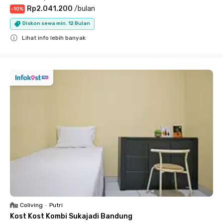
Rp2.041.200
/
bulan
-
10
%
Diskon sewa min. 12 Bulan
Lihat info lebih banyak
Close
Coliving
•
Putri
Kost Kost Kombi Sukajadi Bandung