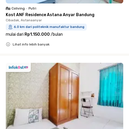
Coliving
•
Putri
Kost ANF Residence Astana Anyar Bandung
Cibadak, Astanaanyar
6.0 km dari politeknik manufaktur bandung
mulai dari
Rp1.150.000
/
bulan
Lihat info lebih banyak
Close