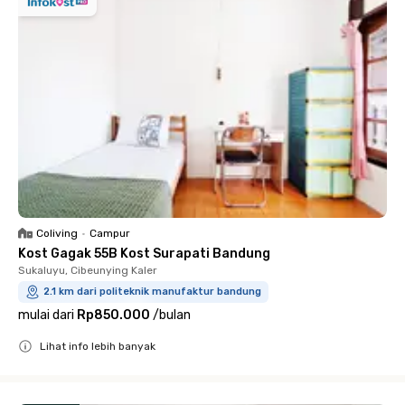
Coliving
•
Campur
Kost Gagak 55B Kost Surapati Bandung
Sukaluyu, Cibeunying Kaler
2.1 km dari politeknik manufaktur bandung
mulai dari
Rp850.000
/
bulan
Lihat info lebih banyak
Close