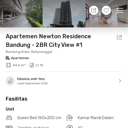
7 Agt 26 - Belum tahu
+
16
Ope
Foto
Fasilitas bersama
Lokasi
Aturan Tambahan
Apartemen Newton Residence
Bandung - 2BR City View #1
Bandung Kidul, Batununggal
Apartemen
•
44.6 m²
Lt 15
Dikelola oleh Yesi
sejak September 2025
Fasilitas
Unit
Queen Bed 160x200 cm
Kamar Mandi Dalam