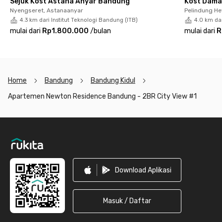
Sejuk Kost Astana Anyar Bandung
Kost Dama
sudah full furnished dengan AC, TV, sofa, kitchen set, mesin
Nyengseret, Astanaanyar
Pelindung H
cuci, hingga kamar mandi. Tersedia pula fasilitas gedung
4.3 km dari Institut Teknologi Bandung (ITB)
4.0 km dar
seperti lift, lobby, hingga area parkir berbayar yang bisa kamu
mulai dari
Rp1.800.000
/
bulan
mulai dari
R
gunakan. Yuk, sewa unitnya sekarang juga sebelum kehabisan!
Home
Bandung
Bandung Kidul
Apartemen Newton Residence Bandung - 2BR City View #1
Footer
Download Aplikasi
Masuk / Daftar