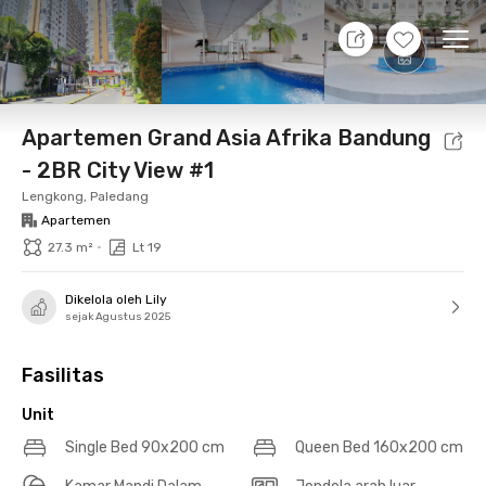
11 Agt 26 - Belum tahu
+
19
Ope
Foto
Fasilitas bersama
Lokasi
Aturan Tambahan
Apartemen Grand Asia Afrika Bandung
- 2BR City View #1
Lengkong, Paledang
Apartemen
•
27.3 m²
Lt 19
Dikelola oleh Lily
sejak Agustus 2025
Fasilitas
Unit
Single Bed 90x200 cm
Queen Bed 160x200 cm