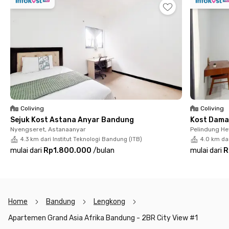
dapur, ruang tamu, dan kamar mandi pribadi yang bikin kamu
langsung betah seperti di rumah sendiri. Ada juga fasilitas
bersama seperti kolam renang dan pusat kebugaran yang bisa
kamu nikmati kapan saja.
Kalau butuh bantuan, layanan resepsionis siap membantu
kebutuhanmu. Jadi, kamu bisa tinggal dengan nyaman dan
tanpa ribet. Yuk, rasakan tinggal di Apartemen Grand Asia
Afrika Bandung – 2BR City View #1 dengan sewa bulanan yang
fleksibel!
Coliving
Coliving
Sejuk Kost Astana Anyar Bandung
Kost Dama
Nyengseret, Astanaanyar
Pelindung H
4.3 km dari Institut Teknologi Bandung (ITB)
4.0 km dar
mulai dari
Rp1.800.000
/
bulan
mulai dari
R
Home
Bandung
Lengkong
Apartemen Grand Asia Afrika Bandung - 2BR City View #1