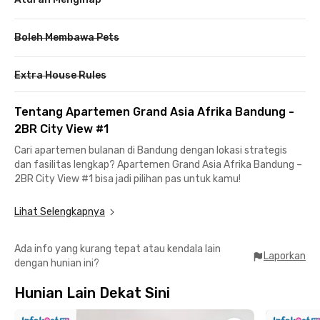
Boleh Membawa Pets
Extra House Rules
Tentang Apartemen Grand Asia Afrika Bandung -
2BR City View #1
Cari apartemen bulanan di Bandung dengan lokasi strategis
dan fasilitas lengkap? Apartemen Grand Asia Afrika Bandung –
2BR City View #1 bisa jadi pilihan pas untuk kamu!
Hunian ini cocok untuk berbagai kebutuhan baik kamu seorang
Lihat Selengkapnya
profesional yang sedang dinas di Bandung, mahasiswa, maupun
keluarga kecil yang butuh tempat tinggal nyaman dengan
Ada info yang kurang tepat atau kendala lain
akses mudah ke pusat kota. Lokasinya juga super strategis,
Laporkan
dengan hunian ini?
dekat dengan berbagai pusat perbelanjaan, hiburan, dan area
bisnis.
Hunian Lain Dekat Sini
Apartemen 2 kamar tidur ini sudah dilengkapi furnitur lengkap,