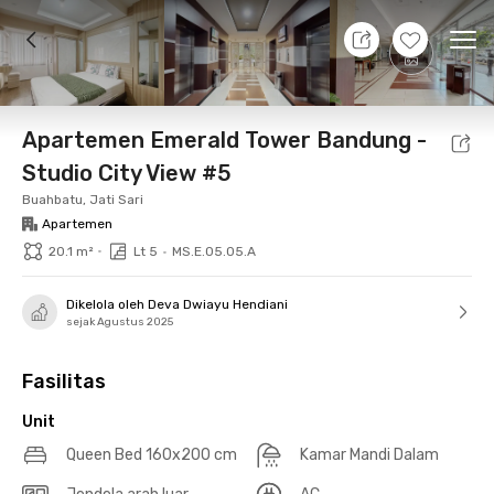
7 Agt 26 - Belum tahu
+
19
Ope
Foto
Fasilitas bersama
Lokasi
Aturan Tambahan
Apartemen Emerald Tower Bandung -
Studio City View #5
Buahbatu, Jati Sari
Apartemen
•
20.1 m²
Lt 5
•
MS.E.05.05.A
Dikelola oleh Deva Dwiayu Hendiani
sejak Agustus 2025
Fasilitas
Unit
Queen Bed 160x200 cm
Kamar Mandi Dalam