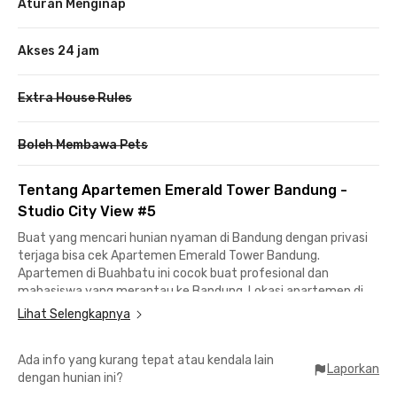
Aturan Menginap
Akses 24 jam
Extra House Rules
Boleh Membawa Pets
Tentang Apartemen Emerald Tower Bandung -
Studio City View #5
Buat yang mencari hunian nyaman di Bandung dengan privasi
terjaga bisa cek Apartemen Emerald Tower Bandung.
Apartemen di Buahbatu ini cocok buat profesional dan
mahasiswa yang merantau ke Bandung. Lokasi apartemen di
Bandung ini dekat kampus ternama, seperti Institut Seni
Lihat Selengkapnya
Budaya Indonesia Bandung yang berjarak 19 menit, serta
Telkom University maupun ITB yang bisa dicapai sekitar 30
Ada info yang kurang tepat atau kendala lain
menit berkendara.Para karyawan dan professional akan
Laporkan
dengan hunian ini?
mendapat kemudahan akses karena apartemen Bandung ini