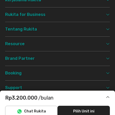
Rukita for Business
Tentang Rukita
Resource
Brand Partner
Booking
Support
Rp3.200.000
/bulan
Syarat & Ketentuan
Kebijakan Privasi
©
2026 Rukita. All rights reserved.
Termasuk IPL
Chat Rukita
Pilih Unit ini
Facebook
Instagram
Twitter
TikTok