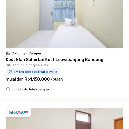
Coliving
•
Campur
Kost Elan Suherlan Kost Leuwipanjang Bandung
Situsaeur, Bojongloa Kidul
1.9 km dari festival citylink
mulai dari
Rp1.150.000
/
bulan
Lihat info lebih banyak
Close