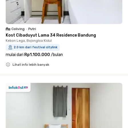
Coliving
•
Putri
Kost Cibaduyut Lama 34 Residence Bandung
Kebon Lega, Bojongloa Kidul
2.0 km dari festival citylink
mulai dari
Rp1.100.000
/
bulan
Lihat info lebih banyak
Close