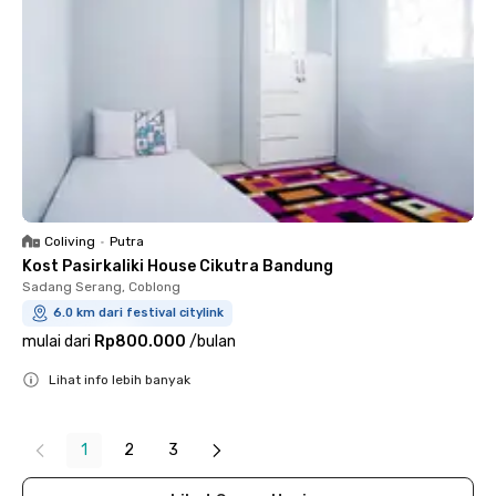
Coliving
•
Putra
Kost Pasirkaliki House Cikutra Bandung
Sadang Serang, Coblong
6.0 km dari festival citylink
mulai dari
Rp800.000
/
bulan
Lihat info lebih banyak
Close
1
2
3