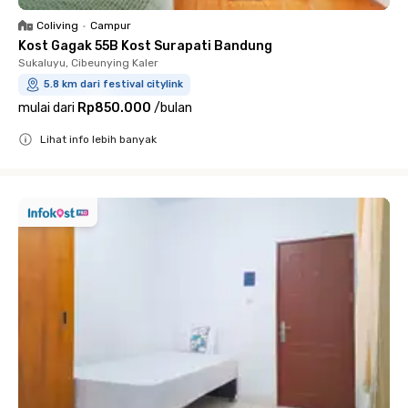
Coliving
•
Campur
Kost Gagak 55B Kost Surapati Bandung
Sukaluyu, Cibeunying Kaler
5.8 km dari festival citylink
mulai dari
Rp850.000
/
bulan
Lihat info lebih banyak
Close