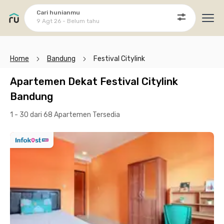
Cari hunianmu
9 Agt 26 - Belum tahu
Ope
Home
Bandung
Festival Citylink
Apartemen Dekat Festival Citylink
Bandung
1 - 30 dari 68 Apartemen
Tersedia