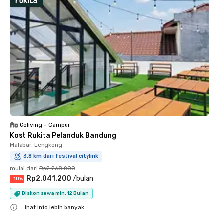
Coliving
•
Campur
Kost Rukita Pelanduk Bandung
Malabar, Lengkong
3.8 km dari festival citylink
mulai dari
Rp2.268.000
Rp2.041.200
/
bulan
-
10
%
Diskon sewa min. 12 Bulan
Lihat info lebih banyak
Close