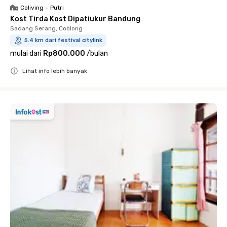
Coliving
•
Putri
Kost Tirda Kost Dipatiukur Bandung
Sadang Serang, Coblong
5.4 km dari festival citylink
mulai dari
Rp800.000
/
bulan
Lihat info lebih banyak
Close