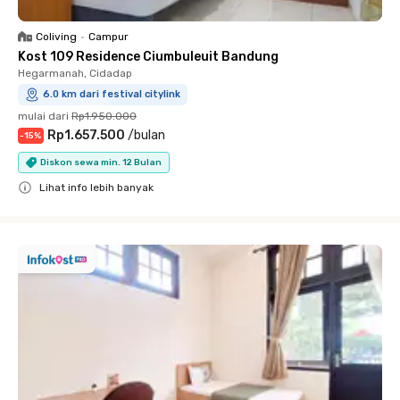
Coliving
•
Campur
Kost 109 Residence Ciumbuleuit Bandung
Hegarmanah, Cidadap
6.0 km dari festival citylink
mulai dari
Rp1.950.000
Rp1.657.500
/
bulan
-
15
%
Diskon sewa min. 12 Bulan
Lihat info lebih banyak
Close