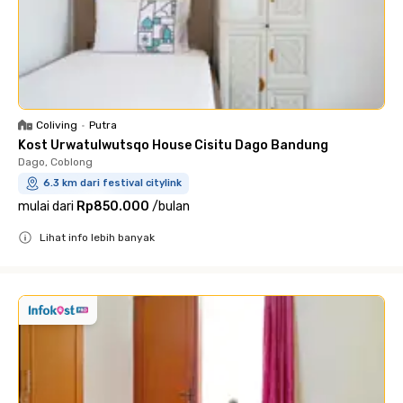
Coliving
•
Putra
Kost Urwatulwutsqo House Cisitu Dago Bandung
Dago, Coblong
6.3 km dari festival citylink
mulai dari
Rp850.000
/
bulan
Lihat info lebih banyak
Close