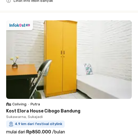
Lihat info lebih banyak
Close
Coliving
•
Putra
Kost Elora House Cibogo Bandung
Sukawarna, Sukajadi
4.9 km dari festival citylink
mulai dari
Rp850.000
/
bulan