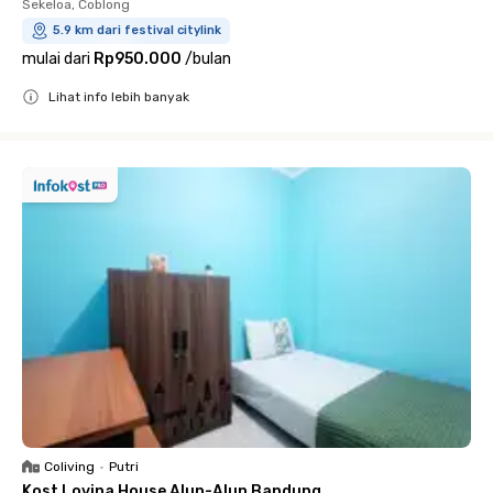
Sekeloa, Coblong
5.9 km dari festival citylink
mulai dari
Rp950.000
/
bulan
Lihat info lebih banyak
Close
Coliving
•
Putri
Kost Lovina House Alun-Alun Bandung