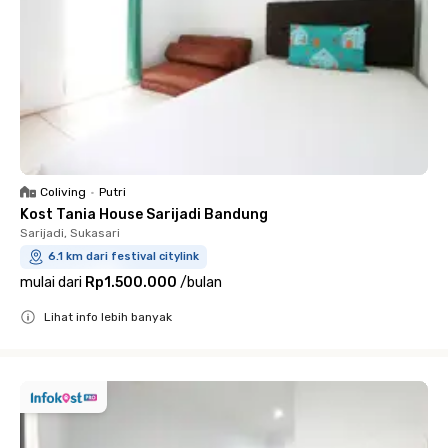
Coliving
•
Putri
Kost Tania House Sarijadi Bandung
Sarijadi, Sukasari
6.1 km dari festival citylink
mulai dari
Rp1.500.000
/
bulan
Lihat info lebih banyak
Close