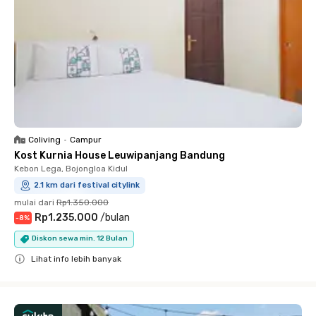
Coliving
•
Campur
Kost Kurnia House Leuwipanjang Bandung
Kebon Lega, Bojongloa Kidul
2.1 km dari festival citylink
mulai dari
Rp1.350.000
Rp1.235.000
/
bulan
-
8
%
Diskon sewa min. 12 Bulan
Lihat info lebih banyak
Close