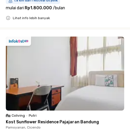
1.8 km dari festival citylink
mulai dari
Rp1.800.000
/
bulan
Lihat info lebih banyak
Close
Coliving
•
Putri
Kost Sunflower Residence Pajajaran Bandung
Pamoyanan, Cicendo