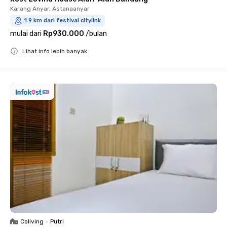
Karang Anyar, Astanaanyar
1.9 km dari festival citylink
mulai dari
Rp930.000
/
bulan
Lihat info lebih banyak
Close
Coliving
•
Putri