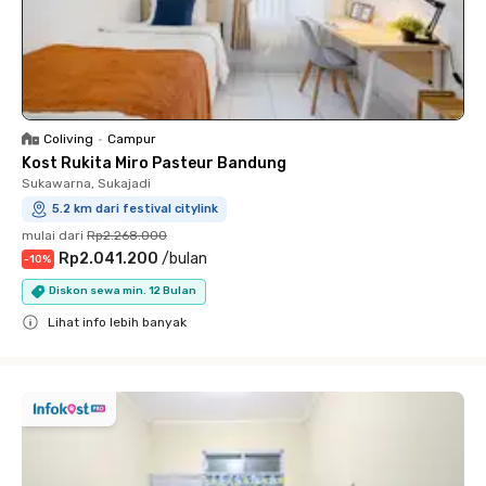
Coliving
•
Campur
Kost Rukita Miro Pasteur Bandung
Sukawarna, Sukajadi
5.2 km dari festival citylink
mulai dari
Rp2.268.000
Rp2.041.200
/
bulan
-
10
%
Diskon sewa min. 12 Bulan
Lihat info lebih banyak
Close