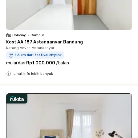
Coliving
•
Campur
Kost AA 187 Astanaanyar Bandung
Karang Anyar, Astanaanyar
1.6 km dari festival citylink
mulai dari
Rp1.000.000
/
bulan
Lihat info lebih banyak
Close