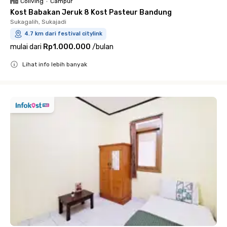
Coliving
•
Campur
Kost Babakan Jeruk 8 Kost Pasteur Bandung
Sukagalih, Sukajadi
4.7 km dari festival citylink
mulai dari
Rp1.000.000
/
bulan
Lihat info lebih banyak
Close