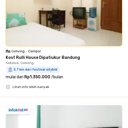
Coliving
•
Campur
Kost Rulli House Dipatiukur Bandung
Sekeloa, Coblong
5.7 km dari festival citylink
mulai dari
Rp1.350.000
/
bulan
Lihat info lebih banyak
Close