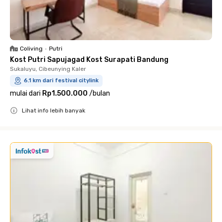
Coliving
•
Putri
Kost Putri Sapujagad Kost Surapati Bandung
Sukaluyu, Cibeunying Kaler
6.1 km dari festival citylink
mulai dari
Rp1.500.000
/
bulan
Lihat info lebih banyak
Close