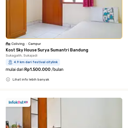
Coliving
•
Campur
Kost Sky House Surya Sumantri Bandung
Sukagalih, Sukajadi
4.9 km dari festival citylink
mulai dari
Rp1.500.000
/
bulan
Lihat info lebih banyak
Close