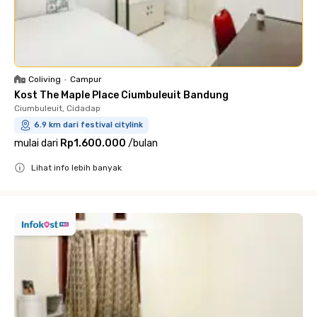
Coliving
•
Campur
Kost The Maple Place Ciumbuleuit Bandung
Ciumbuleuit, Cidadap
6.9 km dari festival citylink
mulai dari
Rp1.600.000
/
bulan
Lihat info lebih banyak
Close