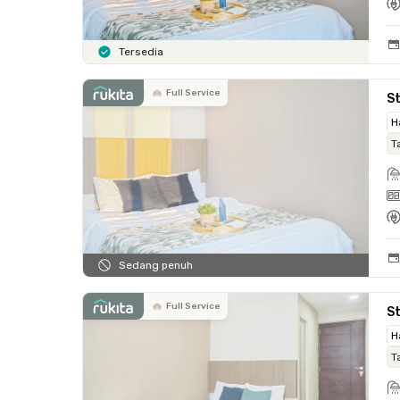
Tersedia
Full Service
St
H
T
Sedang penuh
Full Service
St
H
T