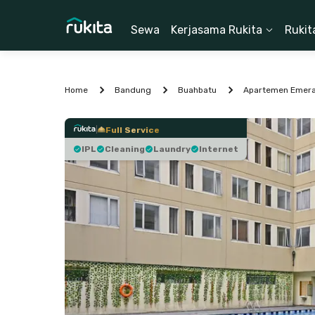
Sewa
Kerjasama Rukita
Rukit
Home
Bandung
Buahbatu
Full Service
IPL
Cleaning
Laundry
Internet