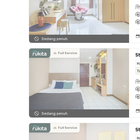
Sedang penuh
Full Service
St
H
T
Sedang penuh
Full Service
St
H