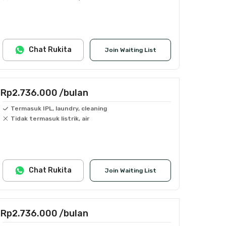
Chat Rukita
Join Waiting List
Rp2.736.000
/bulan
Termasuk IPL, laundry, cleaning
Tidak termasuk listrik, air
Chat Rukita
Join Waiting List
Rp2.736.000
/bulan