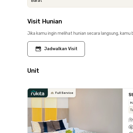
Barat
Visit Hunian
Jika kamu ingin melihat hunian secara langsung, kamu b
Jadwalkan Visit
Unit
Full Service
St
H
T