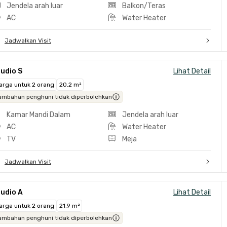
Jendela arah luar
Balkon/Teras
AC
Water Heater
Jadwalkan Visit
udio S
Lihat Detail
arga untuk 2 orang
20.2 m²
ambahan penghuni tidak diperbolehkan
Kamar Mandi Dalam
Jendela arah luar
AC
Water Heater
TV
Meja
Jadwalkan Visit
udio A
Lihat Detail
arga untuk 2 orang
21.9 m²
ambahan penghuni tidak diperbolehkan