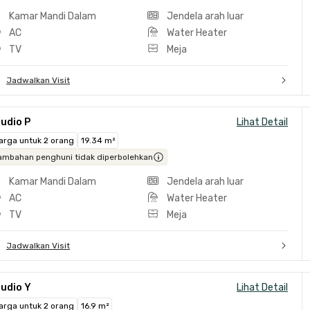
Kamar Mandi Dalam
Jendela arah luar
AC
Water Heater
TV
Meja
Jadwalkan Visit
udio P
Lihat Detail
arga untuk 2 orang
19.34 m²
ambahan penghuni tidak diperbolehkan
Kamar Mandi Dalam
Jendela arah luar
AC
Water Heater
TV
Meja
Jadwalkan Visit
udio Y
Lihat Detail
arga untuk 2 orang
16.9 m²