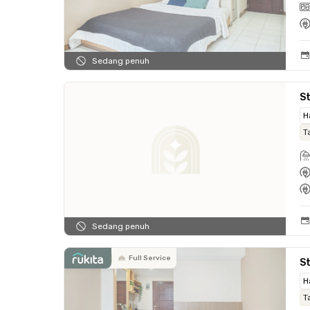
Sedang penuh
St
H
T
Sedang penuh
Full Service
St
H
T