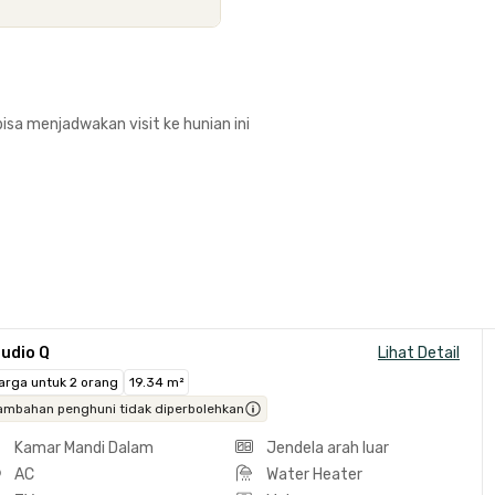
isa menjadwakan visit ke hunian ini
udio Q
Lihat Detail
arga untuk 2 orang
19.34 m²
ambahan penghuni tidak diperbolehkan
Kamar Mandi Dalam
Jendela arah luar
AC
Water Heater