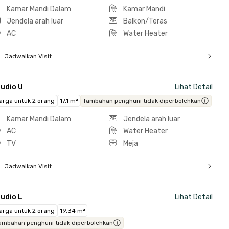
Kamar Mandi Dalam
Kamar Mandi
Jendela arah luar
Balkon/Teras
AC
Water Heater
Jadwalkan Visit
udio U
Lihat Detail
arga untuk 2 orang
17.1 m²
Tambahan penghuni tidak diperbolehkan
Kamar Mandi Dalam
Jendela arah luar
AC
Water Heater
TV
Meja
Jadwalkan Visit
udio L
Lihat Detail
arga untuk 2 orang
19.34 m²
ambahan penghuni tidak diperbolehkan