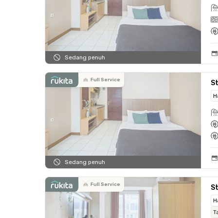
Sedang penuh
Full Service
St
H
Sedang penuh
Full Service
St
H
T