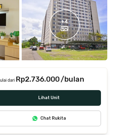
+
4
Rp2.736.000
/bulan
ulai dari
Termasuk IPL, air, laundry, cleaning
Lihat Unit
Chat Rukita