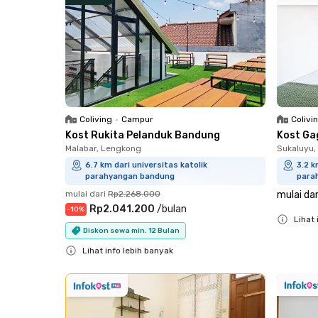
Coliving
•
Campur
Colivi
Kost Rukita Pelanduk Bandung
Kost Ga
Malabar, Lengkong
Sukaluyu,
6.7 km dari universitas katolik
3.2 k
parahyangan bandung
para
mulai dari
Rp2.268.000
mulai dar
Rp2.041.200
/
bulan
-
10
%
Lihat 
Diskon sewa min. 12 Bulan
Close
Lihat info lebih banyak
Close