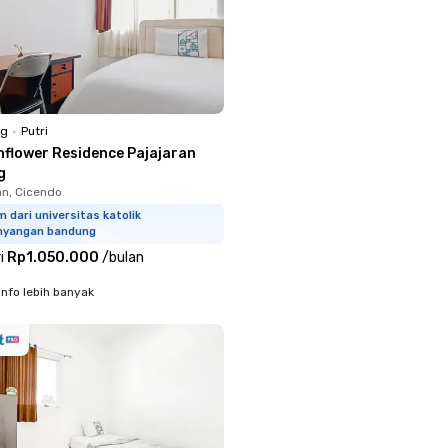
ng
•
Putri
nflower Residence Pajajaran
g
n, Cicendo
m dari universitas katolik
hyangan bandung
i
Rp1.050.000
/
bulan
info lebih banyak