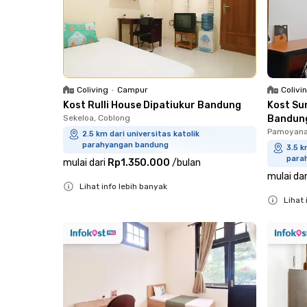
Colivi
Coliving
•
Campur
Kost Su
Kost Rulli House Dipatiukur Bandung
Bandun
Sekeloa, Coblong
Pamoyana
2.5 km dari universitas katolik
parahyangan bandung
3.5 k
para
mulai dari
Rp1.350.000
/
bulan
mulai dar
Lihat info lebih banyak
Lihat 
Close
Close