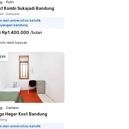
ng
•
Putri
st Kombi Sukajadi Bandung
h, Sukajadi
m dari universitas katolik
hyangan bandung
i
Rp1.400.000
/
bulan
info lebih banyak
ng
•
Campur
go Hegar Kost Bandung
long
m dari universitas katolik