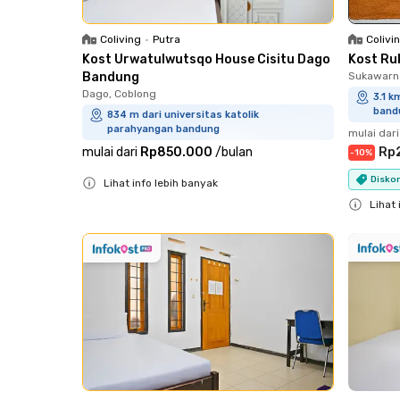
Coliving
•
Putra
Colivi
Kost Urwatulwutsqo House Cisitu Dago
Kost Ru
Bandung
Sukawarna
Dago, Coblong
3.1 k
band
834 m dari universitas katolik
parahyangan bandung
mulai dari
mulai dari
Rp850.000
/
bulan
Rp
-
10
%
Diskon
Lihat info lebih banyak
Close
Lihat 
Close