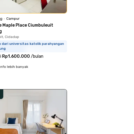
ng
•
Campur
e Maple Place Ciumbuleuit
g
it, Cidadap
 dari universitas katolik parahyangan
ung
i
Rp1.600.000
/
bulan
info lebih banyak