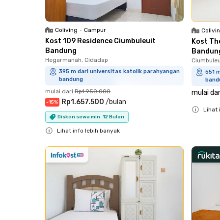
Coliving
•
Campur
Colivi
Kost 109 Residence Ciumbuleuit
Kost Th
Bandung
Bandun
Hegarmanah, Cidadap
Ciumbuleu
395 m dari universitas katolik parahyangan
551 m
bandung
band
mulai dari
Rp1.950.000
mulai dar
Rp1.657.500
/
bulan
-
15
%
Lihat 
Diskon sewa min. 12 Bulan
Close
Lihat info lebih banyak
Close