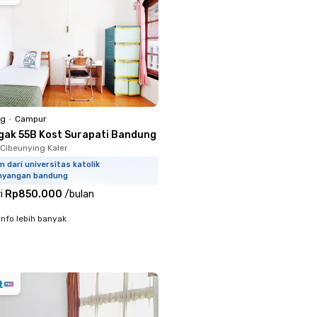
ng
•
Campur
gak 55B Kost Surapati Bandung
 Cibeunying Kaler
m dari universitas katolik
hyangan bandung
i
Rp850.000
/
bulan
info lebih banyak