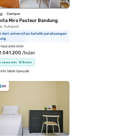
ng
•
Campur
kita Miro Pasteur Bandung
, Sukajadi
m dari universitas katolik parahyangan
ung
Rp2.268.000
2.041.200
/
bulan
 sewa min. 12 Bulan
info lebih banyak