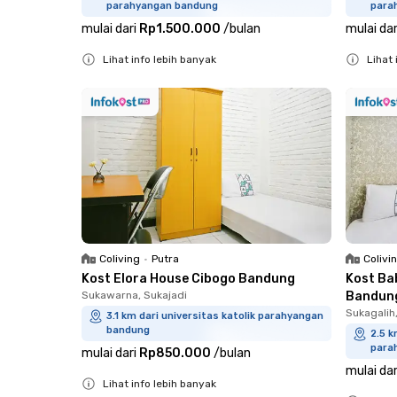
parahyangan bandung
para
mulai dari
Rp1.500.000
/
bulan
mulai dar
Lihat info lebih banyak
Lihat 
Close
Close
Coliving
•
Putra
Colivi
Kost Elora House Cibogo Bandung
Kost Ba
Sukawarna, Sukajadi
Bandun
Sukagalih
3.1 km dari universitas katolik parahyangan
bandung
2.5 k
para
mulai dari
Rp850.000
/
bulan
mulai dar
Lihat info lebih banyak