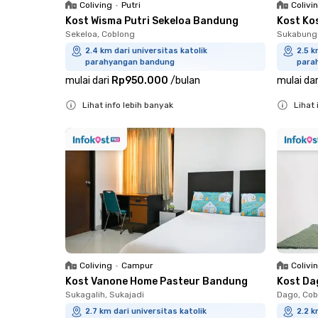
Colivi
Coliving
•
Putri
Kost Ko
Kost Wisma Putri Sekeloa Bandung
Sukabunga
Sekeloa, Coblong
2.5 k
2.4 km dari universitas katolik
para
parahyangan bandung
mulai dar
mulai dari
Rp950.000
/
bulan
Lihat 
Lihat info lebih banyak
Close
Close
Coliving
•
Campur
Colivi
Kost Vanone Home Pasteur Bandung
Kost Da
Sukagalih, Sukajadi
Dago, Cob
2.7 km dari universitas katolik
2.2 k