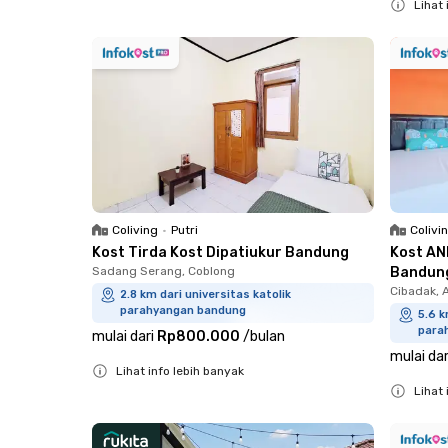
Lihat 
Close
Close
Coliving
•
Putri
Colivi
Kost Tirda Kost Dipatiukur Bandung
Kost AN
Sadang Serang, Coblong
Bandun
Cibadak, 
2.8 km dari universitas katolik
parahyangan bandung
5.6 k
para
mulai dari
Rp800.000
/
bulan
mulai dar
Lihat info lebih banyak
Lihat 
Close
Close