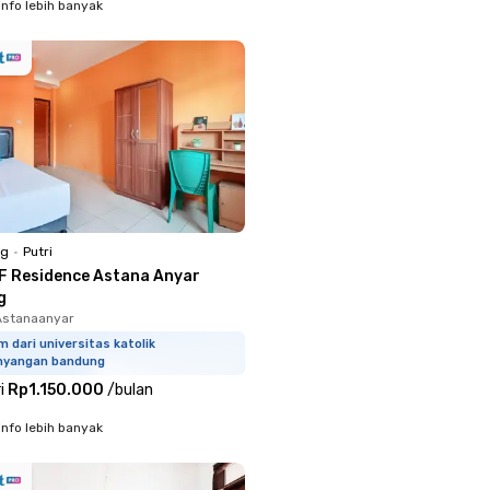
info lebih banyak
ng
•
Putri
F Residence Astana Anyar
g
Astanaanyar
m dari universitas katolik
hyangan bandung
i
Rp1.150.000
/
bulan
info lebih banyak