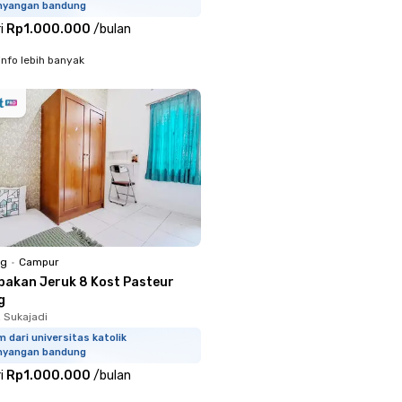
hyangan bandung
i
Rp1.000.000
/
bulan
info lebih banyak
ng
•
Campur
bakan Jeruk 8 Kost Pasteur
g
, Sukajadi
m dari universitas katolik
hyangan bandung
i
Rp1.000.000
/
bulan