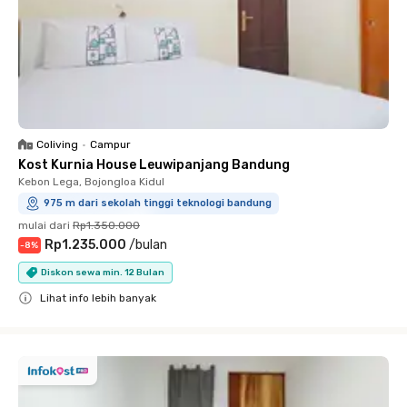
Coliving
•
Campur
Kost Kurnia House Leuwipanjang Bandung
Kebon Lega, Bojongloa Kidul
975 m dari sekolah tinggi teknologi bandung
mulai dari
Rp1.350.000
Rp1.235.000
/
bulan
-
8
%
Diskon sewa min. 12 Bulan
Lihat info lebih banyak
Close