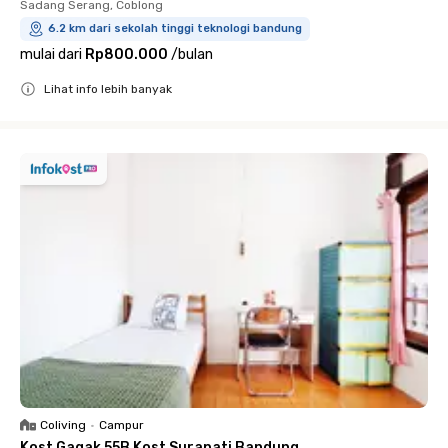
Sadang Serang, Coblong
6.2 km dari sekolah tinggi teknologi bandung
mulai dari
Rp800.000
/
bulan
Lihat info lebih banyak
Close
Coliving
•
Campur
Kost Gagak 55B Kost Surapati Bandung