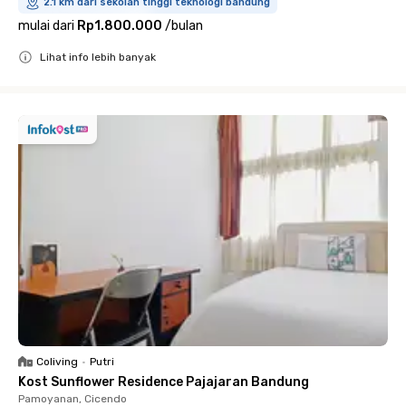
2.1 km dari sekolah tinggi teknologi bandung
mulai dari
Rp1.800.000
/
bulan
Lihat info lebih banyak
Close
Coliving
•
Putri
Kost Sunflower Residence Pajajaran Bandung
Pamoyanan, Cicendo