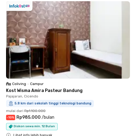
Coliving
•
Campur
Kost Wisma Amira Pasteur Bandung
Pajajaran, Cicendo
5.8 km dari sekolah tinggi teknologi bandung
mulai dari
Rp1.100.000
Rp985.000
/
bulan
-
10
%
Diskon sewa min. 12 Bulan
Lihat info lebih banyak