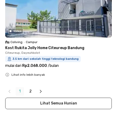
Video
Coliving
•
Campur
Kost Rukita Jolly Home Citeureup Bandung
Citeureup, Dayeuhkolot
3.5 km dari sekolah tinggi teknologi bandung
mulai dari
Rp2.068.000
/
bulan
Lihat info lebih banyak
Close
1
2
Lihat Semua Hunian