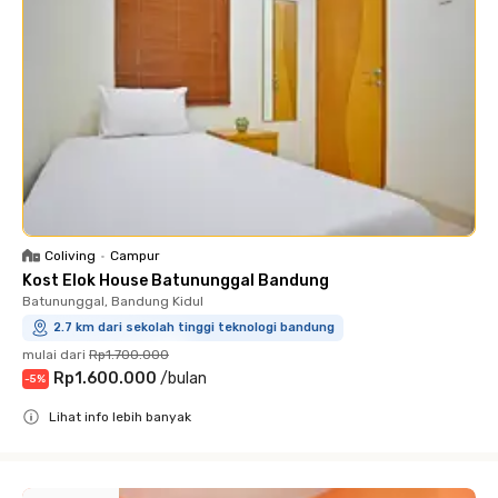
Coliving
•
Campur
Kost Elok House Batununggal Bandung
Batununggal, Bandung Kidul
2.7 km dari sekolah tinggi teknologi bandung
mulai dari
Rp1.700.000
Rp1.600.000
/
bulan
-
5
%
Lihat info lebih banyak
Close