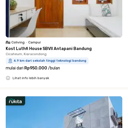
Coliving
•
Campur
Kost Luthfi House SBVII Antapani Bandung
Cicaheum, Kiaracondong
6.9 km dari sekolah tinggi teknologi bandung
mulai dari
Rp950.000
/
bulan
Lihat info lebih banyak
Close