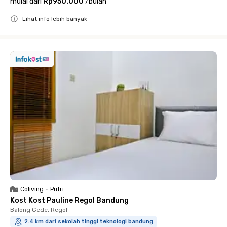
mulai dari
Rp950.000
/
bulan
Lihat info lebih banyak
Close
Coliving
•
Putri
Kost Kost Pauline Regol Bandung
Balong Gede, Regol
2.4 km dari sekolah tinggi teknologi bandung