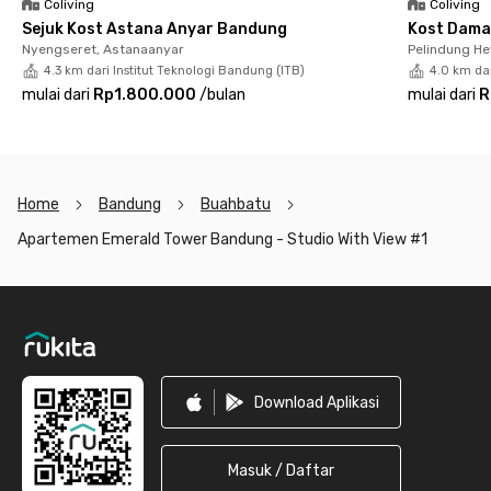
Coliving
Coliving
Sejuk Kost Astana Anyar Bandung
Kost Dama
Tinggal di Apartemen Emerald Tower Bandung pastinya sangat
Nyengseret, Astanaanyar
Pelindung H
nyaman karena harga sewa bulanan yang dibayarkan setiap
4.3 km dari Institut Teknologi Bandung (ITB)
4.0 km dar
bulannya sudah termasuk air dan IPL, perabot lengkap dengan
mulai dari
Rp1.800.000
/
bulan
mulai dari
R
AC, TV, sofa, dapur, balkon, hingga kamar mandi dengan water
heater dan shower. Tersedia pula fasilitas gedung seperti
kolam renang, musholla, hingga area parkir berbayar yang bisa
kamu gunakan.
Home
Bandung
Buahbatu
Pokoknya, kamu hanya perlu membawa pakaianmu dan
langsung bisa merasakan kenyamanan tinggal di Apartemen
Apartemen Emerald Tower Bandung - Studio With View #1
Emerald Tower Bandung. Yuk, booking unitnya sekarang juga
sebelum kehabisan!
Footer
Download Aplikasi
Masuk / Daftar