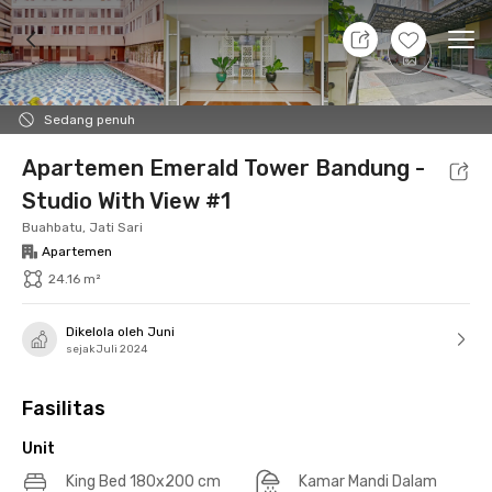
7 Agt 26 - Belum tahu
+
27
Ope
Foto
Fasilitas bersama
Lokasi
Aturan Tambahan
Sedang penuh
Apartemen Emerald Tower Bandung -
Studio With View #1
Buahbatu, Jati Sari
Apartemen
24.16 m²
Dikelola oleh Juni
sejak Juli 2024
Fasilitas
Unit
King Bed 180x200 cm
Kamar Mandi Dalam