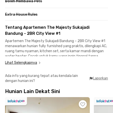
Boleh Membawa Pets
Extra House Rules
Tentang Apartemen The Majesty Sukajadi
Bandung - 2BR City View #1
Apartemen The Majesty Sukajadi Bandung – 2BR City View #1
menawarkan hunian fully furnished yang praktis, dilengkapi AC,
ruang tamu nyaman, kitchen set, serta kamar mandi dengan
water heater. Cocok untuk kamu yang ingin tinggal tanpa
ribet.Fasilitas gedung apartemen Bandung ini lengkap, mulai
Lihat Selengkapnya
dari lobby, lift, area parkir, hingga swimming pool dan fitness
center. Tersedia juga minimarket dan coin laundry untuk
Ada info yang kurang tepat atau kendala lain
kebutuhan harian, ditambah keamanan 24 jam dan
Laporkan
dengan hunian ini?
keuntungan free IPL.Lokasi apartemen Bandung ini strategis,
hanya 5–6 menit ke Setrasari Mall, Universitas Kristen
Hunian Lain Dekat Sini
Maranatha, Politeknik Negeri Bandung, dan ULBI. Akses ke
Bandara Husein Sastranegara 12 menit, serta Paris Van Java
dan ITB sekitar 13–15 menit. Ideal untuk mahasiswa maupun
profesional, yuk, booking!