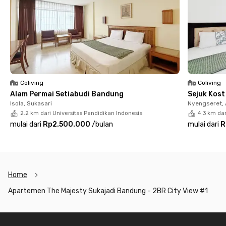
Coliving
Coliving
Alam Permai Setiabudi Bandung
Sejuk Kos
Isola, Sukasari
Nyengseret,
2.2 km dari Universitas Pendidikan Indonesia
4.3 km dar
mulai dari
Rp2.500.000
/
bulan
mulai dari
R
Home
Apartemen The Majesty Sukajadi Bandung - 2BR City View #1
Footer