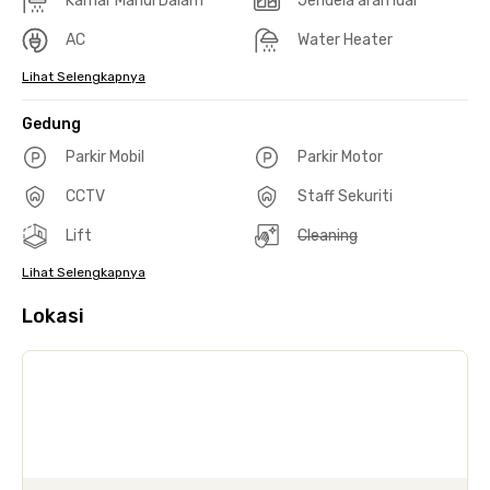
Kamar Mandi Dalam
Jendela arah luar
AC
Water Heater
Lihat Selengkapnya
Gedung
Parkir Mobil
Parkir Motor
CCTV
Staff Sekuriti
Lift
Cleaning
Lihat Selengkapnya
Lokasi