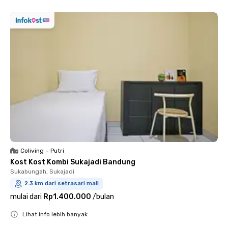
Coliving
•
Putri
Kost Kost Kombi Sukajadi Bandung
Sukabungah, Sukajadi
2.3 km dari setrasari mall
mulai dari
Rp1.400.000
/
bulan
Lihat info lebih banyak
Close