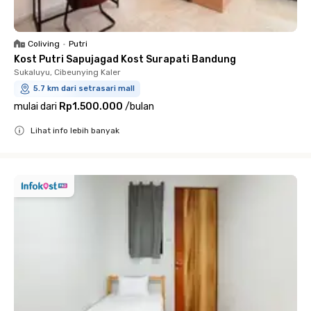
Coliving
•
Putri
Kost Putri Sapujagad Kost Surapati Bandung
Sukaluyu, Cibeunying Kaler
5.7 km dari setrasari mall
mulai dari
Rp1.500.000
/
bulan
Lihat info lebih banyak
Close