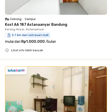
Coliving
•
Campur
Kost AA 187 Astanaanyar Bandung
Karang Anyar, Astanaanyar
5.7 km dari setrasari mall
mulai dari
Rp1.000.000
/
bulan
Lihat info lebih banyak
Close