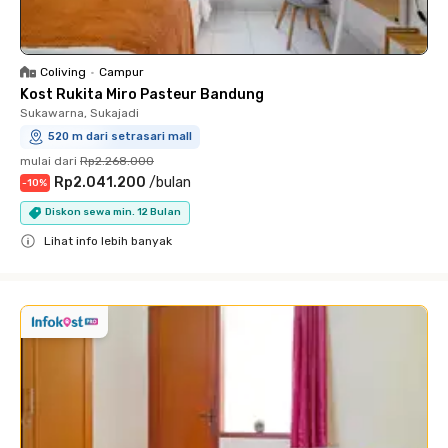
Coliving
•
Campur
Kost Rukita Miro Pasteur Bandung
Sukawarna, Sukajadi
520 m dari setrasari mall
mulai dari
Rp2.268.000
Rp2.041.200
/
bulan
-
10
%
Diskon sewa min. 12 Bulan
Lihat info lebih banyak
Close