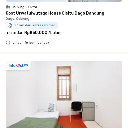
Coliving
•
Putra
Kost Urwatulwutsqo House Cisitu Dago Bandung
Dago, Coblong
3.3 km dari setrasari mall
mulai dari
Rp850.000
/
bulan
Lihat info lebih banyak
Close