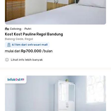
Coliving
•
Putri
Kost Kost Pauline Regol Bandung
Balong Gede, Regol
6.1 km dari setrasari mall
mulai dari
Rp700.000
/
bulan
Lihat info lebih banyak
Close