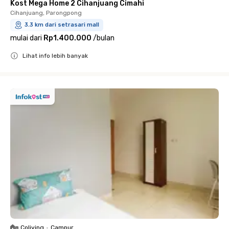
Kost Mega Home 2 Cihanjuang Cimahi
Cihanjuang, Parongpong
3.3 km dari setrasari mall
mulai dari
Rp1.400.000
/
bulan
Lihat info lebih banyak
Close
Coliving
•
Campur