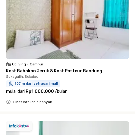
Coliving
•
Campur
Kost Babakan Jeruk 8 Kost Pasteur Bandung
Sukagalih, Sukajadi
707 m dari setrasari mall
mulai dari
Rp1.000.000
/
bulan
Lihat info lebih banyak
Close