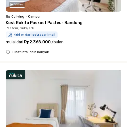
Video
Coliving
•
Campur
Kost Rukita Paskost Pasteur Bandung
Pasteur, Sukajadi
466 m dari setrasari mall
mulai dari
Rp2.368.000
/
bulan
Lihat info lebih banyak
Close