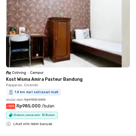
Coliving
•
Campur
Kost Wisma Amira Pasteur Bandung
Pajajaran, Cicendo
1.8 km dari setrasari mall
mulai dari
Rp1.100.000
Rp985.000
/
bulan
-
10
%
Diskon sewa min. 12 Bulan
Lihat info lebih banyak
Close