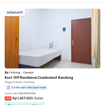
Coliving
•
Campur
Kost 109 Residence Ciumbuleuit Bandung
Hegarmanah, Cidadap
2.4 km dari setrasari mall
mulai dari
Rp1.950.000
Rp1.657.500
/
bulan
-
15
%