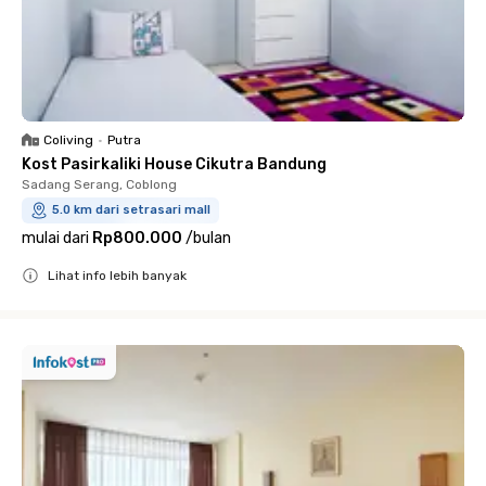
Coliving
•
Putra
Kost Pasirkaliki House Cikutra Bandung
Sadang Serang, Coblong
5.0 km dari setrasari mall
mulai dari
Rp800.000
/
bulan
Lihat info lebih banyak
Close