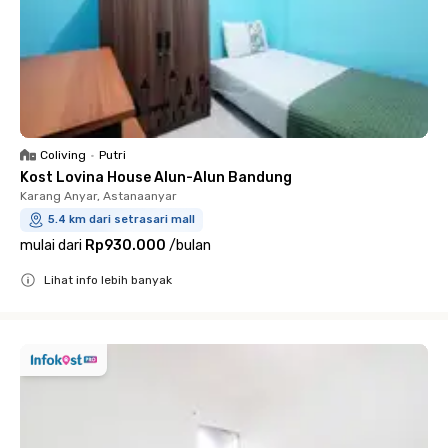
Coliving
•
Putri
Kost Lovina House Alun-Alun Bandung
Karang Anyar, Astanaanyar
5.4 km dari setrasari mall
mulai dari
Rp930.000
/
bulan
Lihat info lebih banyak
Close