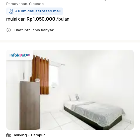
Pamoyanan, Cicendo
3.0 km dari setrasari mall
mulai dari
Rp1.050.000
/
bulan
Lihat info lebih banyak
Close
Coliving
•
Campur