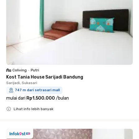
Coliving
•
Putri
Kost Tania House Sarijadi Bandung
Sarijadi, Sukasari
747 m dari setrasari mall
mulai dari
Rp1.500.000
/
bulan
Lihat info lebih banyak
Close