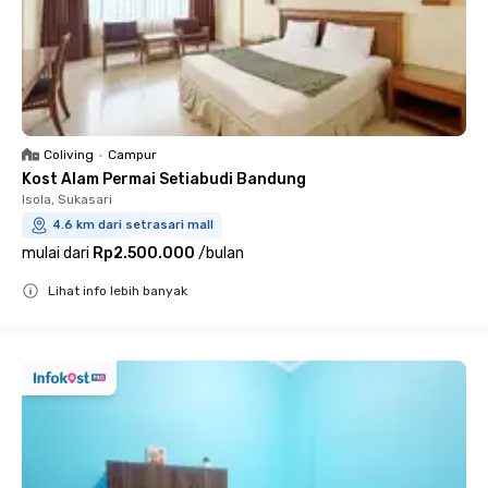
Coliving
•
Campur
Kost Alam Permai Setiabudi Bandung
Isola, Sukasari
4.6 km dari setrasari mall
mulai dari
Rp2.500.000
/
bulan
Lihat info lebih banyak
Close