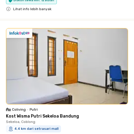
Diskon sewa min. 12 Bulan
Lihat info lebih banyak
Close
Coliving
•
Putri
Kost Wisma Putri Sekeloa Bandung
Sekeloa, Coblong
4.4 km dari setrasari mall