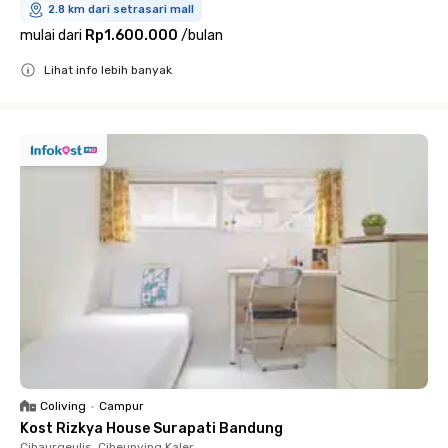
2.8 km dari setrasari mall
mulai dari
Rp1.600.000
/
bulan
Lihat info lebih banyak
Close
Coliving
•
Campur
Kost Rizkya House Surapati Bandung
Cihaurgeulis, Cibeunying Kaler