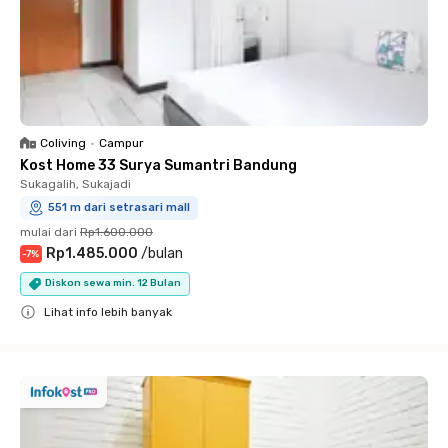
Coliving
•
Campur
Kost Home 33 Surya Sumantri Bandung
Sukagalih, Sukajadi
551 m dari setrasari mall
mulai dari
Rp1.600.000
Rp1.485.000
/
bulan
-
7
%
Diskon sewa min. 12 Bulan
Lihat info lebih banyak
Close