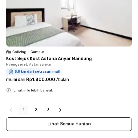
Coliving
•
Campur
Kost Sejuk Kost Astana Anyar Bandung
Nyengseret, Astanaanyar
5.8 km dari setrasari mall
mulai dari
Rp1.800.000
/
bulan
Lihat info lebih banyak
Close
1
2
3
Lihat Semua Hunian