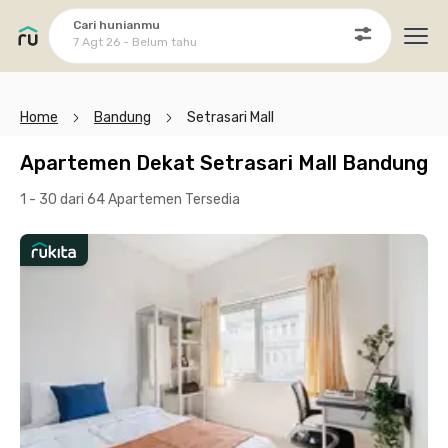
Cari hunianmu
7 Agt 26 - Belum tahu
Ope
Home
Bandung
Setrasari Mall
Apartemen Dekat Setrasari Mall Bandung
1 - 30 dari 64 Apartemen
Tersedia