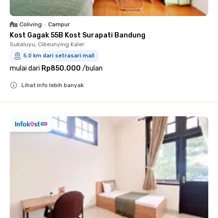
Coliving
•
Campur
Kost Gagak 55B Kost Surapati Bandung
Sukaluyu, Cibeunying Kaler
5.0 km dari setrasari mall
mulai dari
Rp850.000
/
bulan
Lihat info lebih banyak
Close