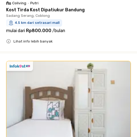
Coliving
•
Putri
Kost Tirda Kost Dipatiukur Bandung
Sadang Serang, Coblong
4.5 km dari setrasari mall
mulai dari
Rp800.000
/
bulan
Lihat info lebih banyak
Close