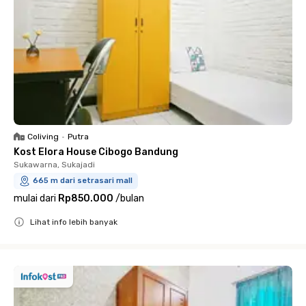
Coliving
•
Putra
Kost Elora House Cibogo Bandung
Sukawarna, Sukajadi
665 m dari setrasari mall
mulai dari
Rp850.000
/
bulan
Lihat info lebih banyak
Close