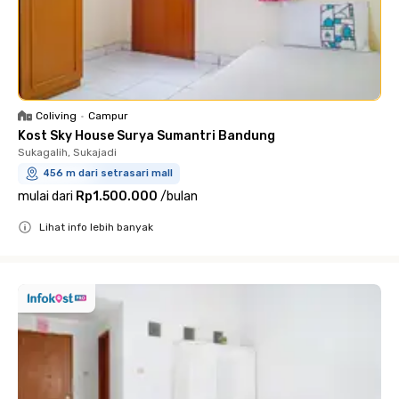
Coliving
•
Campur
Kost Sky House Surya Sumantri Bandung
Sukagalih, Sukajadi
456 m dari setrasari mall
mulai dari
Rp1.500.000
/
bulan
Lihat info lebih banyak
Close