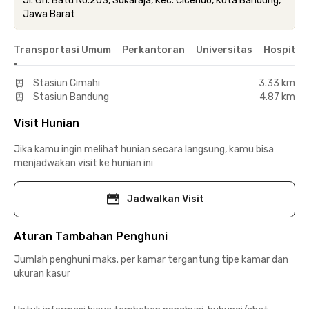
Jl. Gn. Batu No.203, Sukaraja, Kec. Cicendo, Kota Bandung,
Jawa Barat
Transportasi Umum
Perkantoran
Universitas
Hospital
Stasiun Cimahi
3.33 km
Stasiun Bandung
4.87 km
Visit Hunian
Jika kamu ingin melihat hunian secara langsung, kamu bisa
menjadwakan visit ke hunian ini
Jadwalkan Visit
Aturan Tambahan Penghuni
Jumlah penghuni maks. per kamar tergantung tipe kamar dan
ukuran kasur