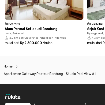
CCTV untuk memastikan kenyamanan dan keamanan
penghuni.
Dengan lokasi strategis, akses mudah ke kampus, stasiun, dan
jalan tol, serta fasilitas lengkap, Apartemen Gateway Pasteur
Coliving
Coliving
Bandung - Studio Pool View #1 menawarkan hunian modern
Alam Permai Setiabudi Bandung
Sejuk Kos
yang nyaman dan efisien di tengah kota Bandung. Yuk, booking
Isola, Sukasari
Nyengseret,
sekarang sebelum kehabisan!
2.2 km dari Universitas Pendidikan Indonesia
4.3 km dar
mulai dari
Rp2.500.000
/
bulan
mulai dari
R
Home
Apartemen Gateway Pasteur Bandung - Studio Pool View #1
Footer