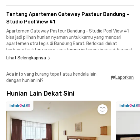
Tentang Apartemen Gateway Pasteur Bandung -
Studio Pool View #1
Apartemen Gateway Pasteur Bandung - Studio Pool View #1
bisa jadi pilihan hunian nyaman untuk kamu yang mencari
apartemen strategis di Bandung Barat. Berlokasi dekat
berbagai fasilitas umum, apartemen ini hanya berjarak 5 menit
dari Universitas Nasional PASIM, 4 menit ke Borma Toserba
Lihat Selengkapnya
Dakota, dan sekitar 8 menit ke Stasiun Cimindi. Akses ke Jalan
Tol Pasteur juga bisa ditempuh dalam waktu sekitar 15 menit,
Ada info yang kurang tepat atau kendala lain
memudahkan mobilitas ke berbagai area di Bandung.
Laporkan
dengan hunian ini?
Unit apartemen studio ini juga sudah fully furnished dan siap
Hunian Lain Dekat Sini
huni, cocok untuk kamu yang ingin langsung tinggal tanpa ribet.
Fasilitas di dalam unit termasuk AC, TV, serta kamar mandi
pribadi yang dilengkapi water heater untuk menunjang
kenyamanan sehari-hari.
Selain itu, fasilitas gedung juga dirancang untuk mendukung
gaya hidup praktis. Tersedia area parkir yang memadai, kolam
renang, serta sistem keamanan 24 jam dengan dukungan