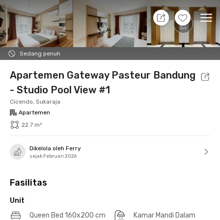
10 Agt 26 - Belum tahu
+
12
Ope
Foto
Fasilitas bersama
Lokasi
Aturan Tambahan
Sedang penuh
Apartemen Gateway Pasteur Bandung
- Studio Pool View #1
Cicendo, Sukaraja
Apartemen
22.7 m²
Dikelola oleh Ferry
sejak Februari 2026
Fasilitas
Unit
Queen Bed 160x200 cm
Kamar Mandi Dalam