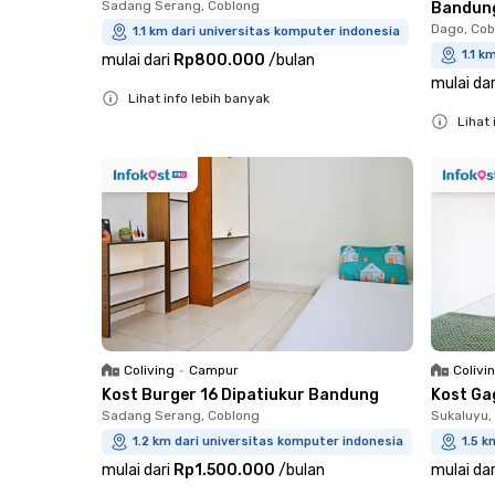
Sadang Serang, Coblong
Bandun
Dago, Cob
1.1 km dari universitas komputer indonesia
1.1 k
mulai dari
Rp800.000
/
bulan
mulai dar
Lihat info lebih banyak
Lihat 
Close
Close
Coliving
•
Campur
Colivi
Kost Burger 16 Dipatiukur Bandung
Kost Ga
Sadang Serang, Coblong
Sukaluyu,
1.2 km dari universitas komputer indonesia
1.5 k
mulai dari
Rp1.500.000
/
bulan
mulai dar