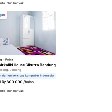
info lebih banyak
ng
•
Putra
sirkaliki House Cikutra Bandung
erang, Coblong
m dari universitas komputer indonesia
i
Rp800.000
/
bulan
info lebih banyak