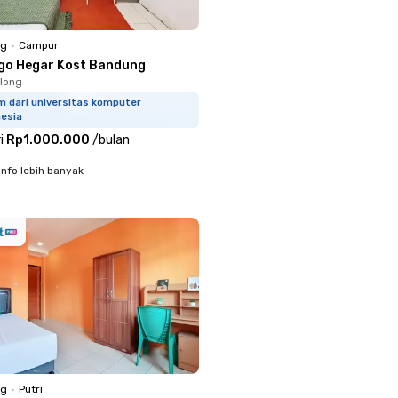
ng
•
Campur
go Hegar Kost Bandung
long
m dari universitas komputer
nesia
i
Rp1.000.000
/
bulan
info lebih banyak
ng
•
Putri