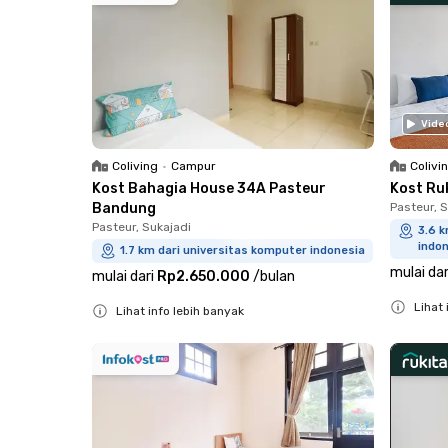
Vide
Coliving
•
Campur
Colivi
Kost Bahagia House 34A Pasteur
Kost Ru
Bandung
Pasteur, 
Pasteur, Sukajadi
3.6 k
indo
1.7 km dari universitas komputer indonesia
mulai dar
mulai dari
Rp2.650.000
/
bulan
Lihat 
Lihat info lebih banyak
Close
Close