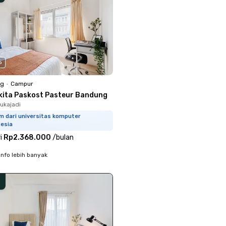
o
ng
•
Campur
kita Paskost Pasteur Bandung
Sukajadi
m dari universitas komputer
nesia
i
Rp2.368.000
/
bulan
info lebih banyak