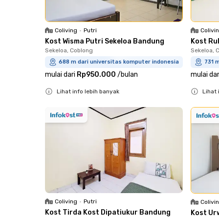
Coliving
•
Putri
Colivi
Kost Wisma Putri Sekeloa Bandung
Kost Ru
Sekeloa, Coblong
Sekeloa, 
688 m dari universitas komputer indonesia
731 m
mulai dari
Rp950.000
/
bulan
mulai dar
Lihat info lebih banyak
Lihat 
Close
Close
Coliving
•
Putri
Colivi
Kost Tirda Kost Dipatiukur Bandung
Kost Ur