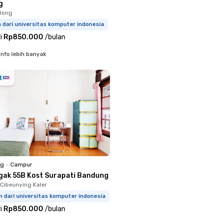
g
long
m dari universitas komputer indonesia
i
Rp850.000
/
bulan
info lebih banyak
ng
•
Campur
gak 55B Kost Surapati Bandung
 Cibeunying Kaler
m dari universitas komputer indonesia
i
Rp850.000
/
bulan