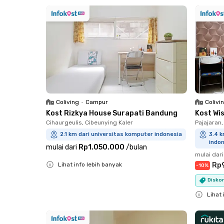
Close
Coliving
•
Campur
Colivi
Kost Rizkya House Surapati Bandung
Kost Wi
Cihaurgeulis, Cibeunying Kaler
Pajajaran
2.1 km dari universitas komputer indonesia
3.4 k
indo
mulai dari
Rp1.050.000
/
bulan
mulai dari
Lihat info lebih banyak
Rp
-
10
%
Close
Diskon
Lihat 
Close