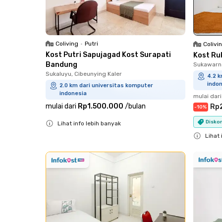
Coliving
•
Putri
Colivi
Kost Putri Sapujagad Kost Surapati
Kost Ru
Bandung
Sukawarna
Sukaluyu, Cibeunying Kaler
4.2 k
indo
2.0 km dari universitas komputer
indonesia
mulai dari
mulai dari
Rp1.500.000
/
bulan
Rp
-
10
%
Diskon
Lihat info lebih banyak
Close
Lihat 
Close