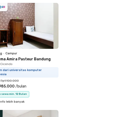
ng
•
Campur
sma Amira Pasteur Bandung
, Cicendo
m dari universitas komputer
nesia
Rp1.100.000
985.000
/
bulan
 sewa min. 12 Bulan
info lebih banyak