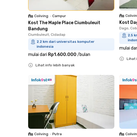
Colivi
Coliving
•
Campur
Kost Da
Kost The Maple Place Ciumbuleuit
Dago, Cob
Bandung
Ciumbuleuit, Cidadap
2.5 k
indo
2.2 km dari universitas komputer
indonesia
mulai dar
mulai dari
Rp1.600.000
/
bulan
Lihat 
Lihat info lebih banyak
Close
Close
Coliving
•
Putra
Colivi