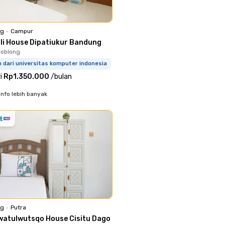
ng
•
Campur
lli House Dipatiukur Bandung
Coblong
 dari universitas komputer indonesia
i
Rp1.350.000
/
bulan
info lebih banyak
ng
•
Putra
watulwutsqo House Cisitu Dago