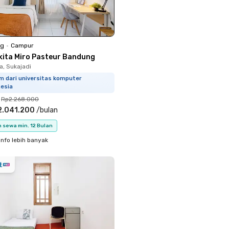
ng
•
Campur
kita Miro Pasteur Bandung
, Sukajadi
m dari universitas komputer
nesia
Rp2.268.000
2.041.200
/
bulan
 sewa min. 12 Bulan
info lebih banyak