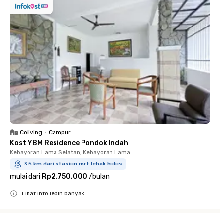
Coliving
•
Campur
Kost YBM Residence Pondok Indah
Kebayoran Lama Selatan, Kebayoran Lama
3.5 km dari stasiun mrt lebak bulus
mulai dari
Rp2.750.000
/
bulan
Lihat info lebih banyak
Close