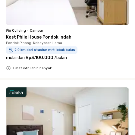
Coliving
•
Campur
Kost Philo House Pondok Indah
Pondok Pinang, Kebayoran Lama
2.0 km dari stasiun mrt lebak bulus
mulai dari
Rp3.100.000
/
bulan
Lihat info lebih banyak
Close