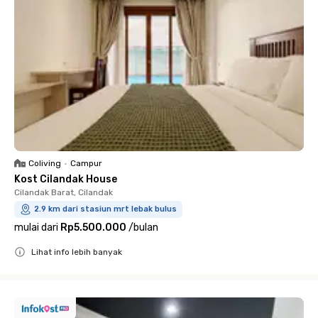
Coliving
•
Campur
Kost Cilandak House
Cilandak Barat, Cilandak
2.9 km dari stasiun mrt lebak bulus
mulai dari
Rp5.500.000
/
bulan
Lihat info lebih banyak
Close