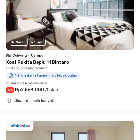
Video
360
Coliving
•
Campur
Kost Rukita Deplu 11 Bintaro
Bintaro, Pesanggrahan
1.9 km dari stasiun mrt lebak bulus
mulai dari
Rp2.718.000
Rp2.568.000
/
bulan
-
5
%
Lihat info lebih banyak
Close