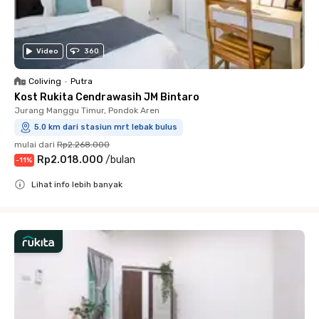
Video
360
Coliving
•
Putra
Kost Rukita Cendrawasih JM Bintaro
Jurang Manggu Timur, Pondok Aren
5.0 km dari stasiun mrt lebak bulus
mulai dari
Rp2.268.000
Rp2.018.000
/
bulan
-
11
%
Lihat info lebih banyak
Close