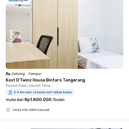
Coliving
•
Campur
Kost D'Twinz House Bintaro Tangerang
Pondok Ranji, Ciputat Timur
5.4 km dari stasiun mrt lebak bulus
mulai dari
Rp1.800.000
/
bulan
Lihat info lebih banyak
Close