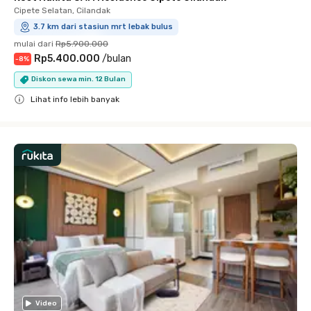
Cipete Selatan, Cilandak
3.7 km dari stasiun mrt lebak bulus
mulai dari
Rp5.900.000
Rp5.400.000
/
bulan
-
8
%
Diskon sewa min. 12 Bulan
Lihat info lebih banyak
Close
Video