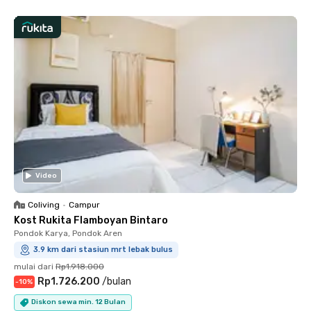
Video
Coliving
•
Campur
Kost Rukita Flamboyan Bintaro
Pondok Karya, Pondok Aren
3.9 km dari stasiun mrt lebak bulus
mulai dari
Rp1.918.000
Rp1.726.200
/
bulan
-
10
%
Diskon sewa min. 12 Bulan