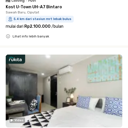
Coliving
•
Putri
Kost U-Town UH-A7 Bintaro
Sawah Baru, Ciputat
5.4 km dari stasiun mrt lebak bulus
mulai dari
Rp2.100.000
/
bulan
Lihat info lebih banyak
Close
Video