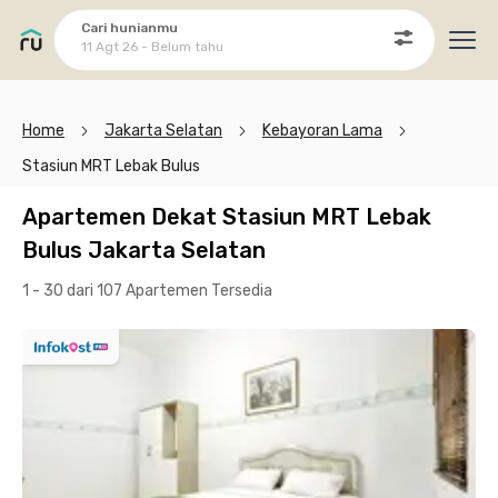
Cari hunianmu
11 Agt 26 - Belum tahu
Ope
Home
Jakarta Selatan
Kebayoran Lama
Stasiun MRT Lebak Bulus
Apartemen Dekat Stasiun MRT Lebak
Bulus Jakarta Selatan
1 - 30 dari 107 Apartemen
Tersedia