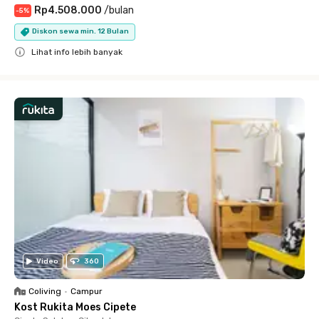
Rp4.508.000
/
bulan
-
5
%
Diskon sewa min. 12 Bulan
Lihat info lebih banyak
Close
Video
360
Coliving
•
Campur
Kost Rukita Moes Cipete