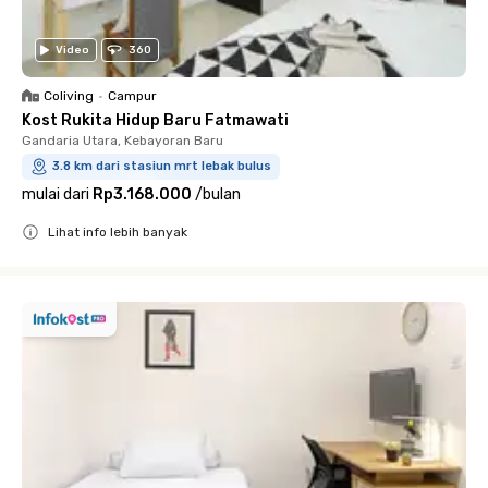
Video
360
Coliving
•
Campur
Kost Rukita Hidup Baru Fatmawati
Gandaria Utara, Kebayoran Baru
3.8 km dari stasiun mrt lebak bulus
mulai dari
Rp3.168.000
/
bulan
Lihat info lebih banyak
Close