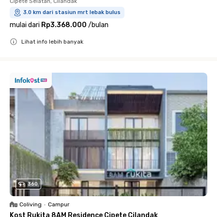
Cipete Selatan, Cilandak
3.0 km dari stasiun mrt lebak bulus
mulai dari
Rp3.368.000
/
bulan
Lihat info lebih banyak
Close
360
Coliving
•
Campur
Kost Rukita 8AM Residence Cipete Cilandak