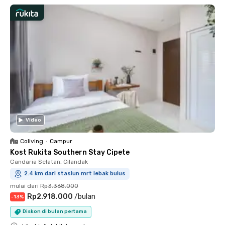
Video
Coliving
•
Campur
Kost Rukita Southern Stay Cipete
Gandaria Selatan, Cilandak
2.4 km dari stasiun mrt lebak bulus
mulai dari
Rp3.368.000
Rp2.918.000
/
bulan
-
13
%
Diskon di bulan pertama