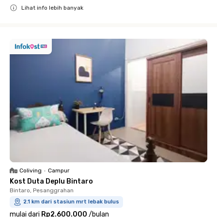
Lihat info lebih banyak
Close
Coliving
•
Campur
Kost Duta Deplu Bintaro
Bintaro, Pesanggrahan
2.1 km dari stasiun mrt lebak bulus
mulai dari
Rp2.600.000
/
bulan