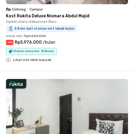
Coliving
•
Campur
Kost Rukita Deluxe Nismara Abdul Majid
Cipete Utara, Kebayoran Baru
3.8 km dari stasiun mrt lebak bulus
mulai dari
Rp6.236.000
Rp5.976.000
/
bulan
-
4
%
Diskon sewa min. 12 Bulan
Lihat info lebih banyak
Close