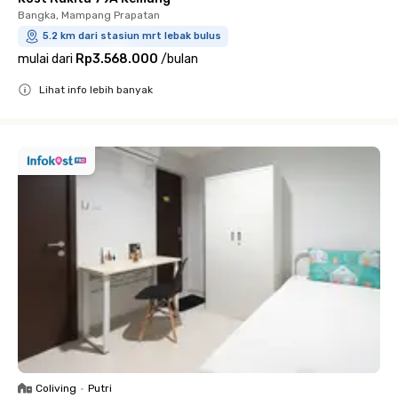
Bangka, Mampang Prapatan
5.2 km dari stasiun mrt lebak bulus
mulai dari
Rp3.568.000
/
bulan
Lihat info lebih banyak
Close
Coliving
•
Putri