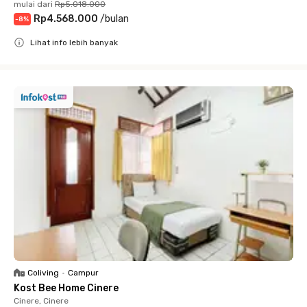
mulai dari
Rp5.018.000
Rp4.568.000
/
bulan
-
8
%
Lihat info lebih banyak
Close
Coliving
•
Campur
Kost Bee Home Cinere
Cinere, Cinere