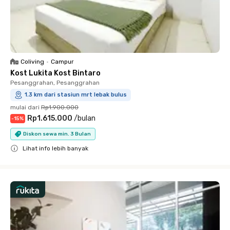
Coliving
•
Campur
Kost Lukita Kost Bintaro
Pesanggrahan, Pesanggrahan
1.3 km dari stasiun mrt lebak bulus
mulai dari
Rp1.900.000
Rp1.615.000
/
bulan
-
15
%
Diskon sewa min. 3 Bulan
Lihat info lebih banyak
Close