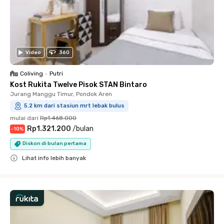
Video
360
Coliving
•
Putri
Kost Rukita Twelve Pisok STAN Bintaro
Jurang Manggu Timur, Pondok Aren
5.2 km dari stasiun mrt lebak bulus
mulai dari
Rp1.468.000
Rp1.321.200
/
bulan
-
10
%
Diskon di bulan pertama
Lihat info lebih banyak
Close