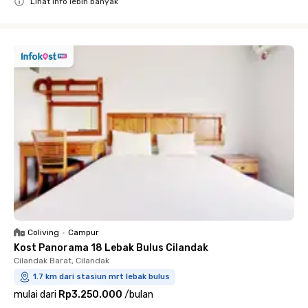
Lihat info lebih banyak
Close
Coliving
•
Campur
Kost Panorama 18 Lebak Bulus Cilandak
Cilandak Barat, Cilandak
1.7 km dari stasiun mrt lebak bulus
mulai dari
Rp3.250.000
/
bulan