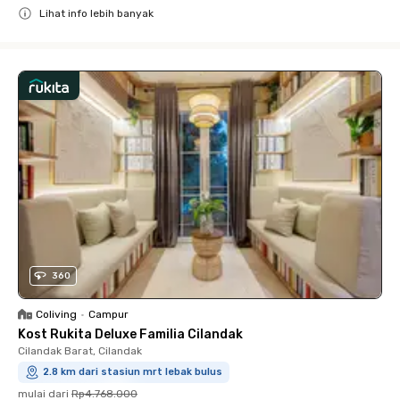
Lihat info lebih banyak
Close
360
Coliving
•
Campur
Kost Rukita Deluxe Familia Cilandak
Cilandak Barat, Cilandak
2.8 km dari stasiun mrt lebak bulus
mulai dari
Rp4.768.000