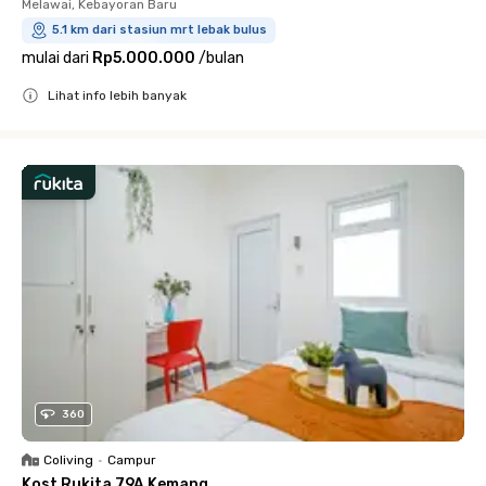
Melawai, Kebayoran Baru
5.1 km dari stasiun mrt lebak bulus
mulai dari
Rp5.000.000
/
bulan
Lihat info lebih banyak
Close
360
Coliving
•
Campur
Kost Rukita 79A Kemang