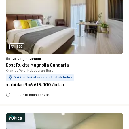
360
Coliving
•
Campur
Kost Rukita Magnolia Gandaria
Kramat Pela, Kebayoran Baru
5.4 km dari stasiun mrt lebak bulus
mulai dari
Rp6.618.000
/
bulan
Lihat info lebih banyak
Close