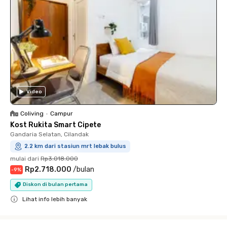
Video
Coliving
•
Campur
Kost Rukita Smart Cipete
Gandaria Selatan, Cilandak
2.2 km dari stasiun mrt lebak bulus
mulai dari
Rp3.018.000
Rp2.718.000
/
bulan
-
9
%
Diskon di bulan pertama
Lihat info lebih banyak
Close