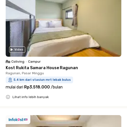
Video
Coliving
•
Campur
Kost Rukita Samara House Ragunan
Ragunan, Pasar Minggu
5.4 km dari stasiun mrt lebak bulus
mulai dari
Rp3.518.000
/
bulan
Lihat info lebih banyak
Close