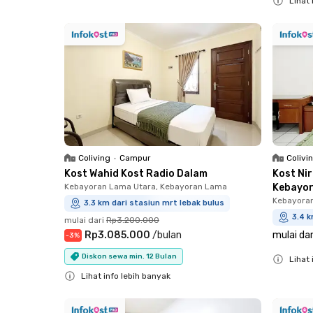
Lihat 
Close
Close
Coliving
•
Campur
Colivi
Kost Wahid Kost Radio Dalam
Kost Ni
Kebayoran Lama Utara, Kebayoran Lama
Kebayo
Kebayora
3.3 km dari stasiun mrt lebak bulus
3.4 k
mulai dari
Rp3.200.000
Rp3.085.000
/
bulan
mulai dar
-
3
%
Diskon sewa min. 12 Bulan
Lihat 
Lihat info lebih banyak
Close
Close