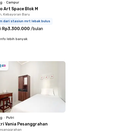
ng
•
Campur
o Art Space Blok M
, Kebayoran Baru
m dari stasiun mrt lebak bulus
i
Rp3.300.000
/
bulan
info lebih banyak
ng
•
Putri
tri Vania Pesanggrahan
Pesanggrahan