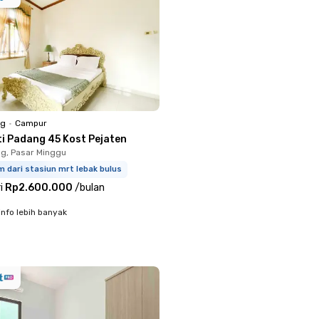
ng
•
Campur
ti Padang 45 Kost Pejaten
g, Pasar Minggu
m dari stasiun mrt lebak bulus
i
Rp2.600.000
/
bulan
info lebih banyak