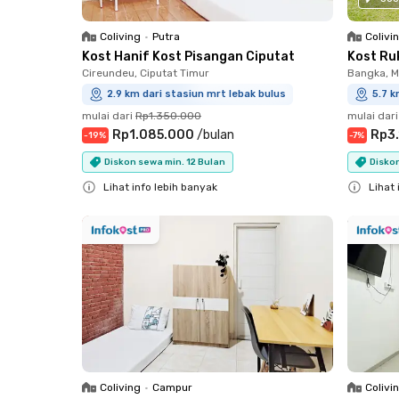
Coliving
•
Putra
Colivi
Kost Hanif Kost Pisangan Ciputat
Kost Ru
Cireundeu, Ciputat Timur
Bangka, 
2.9 km dari stasiun mrt lebak bulus
5.7 k
mulai dari
Rp1.350.000
mulai dari
Rp1.085.000
/
bulan
Rp3
-
19
%
-
7
%
Diskon sewa min. 12 Bulan
Diskon
Lihat info lebih banyak
Lihat 
Close
Close
Coliving
•
Campur
Colivi