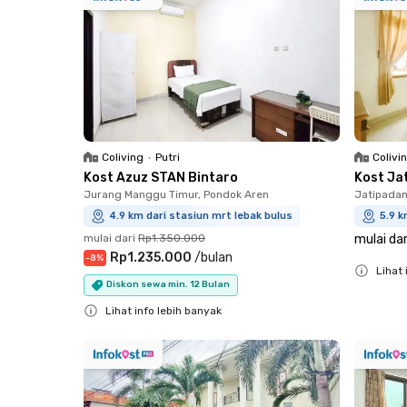
Coliving
•
Putri
Colivi
Kost Azuz STAN Bintaro
Kost Ja
Jurang Manggu Timur, Pondok Aren
Jatipadan
4.9 km dari stasiun mrt lebak bulus
5.9 k
mulai dari
Rp1.350.000
mulai dar
Rp1.235.000
/
bulan
-
8
%
Lihat 
Diskon sewa min. 12 Bulan
Close
Lihat info lebih banyak
Close