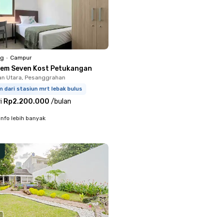
ng
•
Campur
lem Seven Kost Petukangan
n Utara, Pesanggrahan
m dari stasiun mrt lebak bulus
i
Rp2.200.000
/
bulan
info lebih banyak