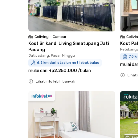
Coliving
•
Campur
Colivi
Kost Srikandi Living Simatupang Jati
Kost Pa
Padang
Petukanga
Jatipadang, Pasar Minggu
7.0 k
6.2 km dari stasiun mrt lebak bulus
mulai dar
mulai dari
Rp2.250.000
/
bulan
Lihat 
Lihat info lebih banyak
Close
Close
360