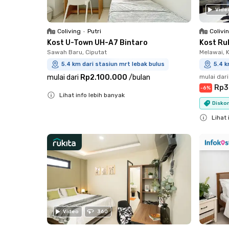
Vide
Coliving
•
Putri
Colivi
Kost U-Town UH-A7 Bintaro
Kost Ru
Sawah Baru, Ciputat
Melawai, 
5.4 km dari stasiun mrt lebak bulus
5.4 k
mulai dari
Rp2.100.000
/
bulan
mulai dari
Rp3
-
6
%
Lihat info lebih banyak
Diskon
Close
Lihat 
Close
Video
360