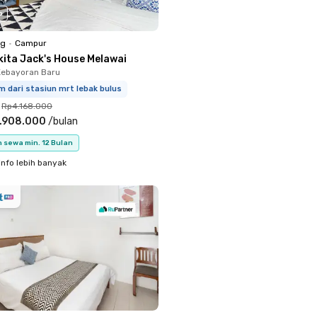
o
ng
•
Campur
kita Jack's House Melawai
Kebayoran Baru
m dari stasiun mrt lebak bulus
Rp4.168.000
.908.000
/
bulan
 sewa min. 12 Bulan
info lebih banyak