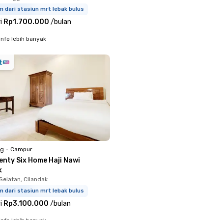
m dari stasiun mrt lebak bulus
i
Rp1.700.000
/
bulan
info lebih banyak
ng
•
Campur
enty Six Home Haji Nawi
k
Selatan, Cilandak
m dari stasiun mrt lebak bulus
i
Rp3.100.000
/
bulan