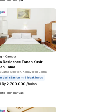
info lebih banyak
ng
•
Campur
ra Residence Tanah Kusir
ran Lama
n Lama Selatan, Kebayoran Lama
m dari stasiun mrt lebak bulus
i
Rp2.700.000
/
bulan
info lebih banyak