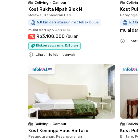
Coliving
•
Campur
Colivi
Kost Rukita Nipah Blok M
Kost Pul
Melawai, Kebayoran Baru
Petogogan
5.8 km dari stasiun mrt lebak bulus
6.3 k
mulai dari
Rp3.368.000
mulai dar
Rp3.108.000
/
bulan
-
7
%
Lihat 
Diskon sewa min. 12 Bulan
Close
Lihat info lebih banyak
Close
Coliving
•
Campur
Colivi
Kost Kenanga Haus Bintaro
Kost Pu
Pesanggrahan, Pesanggrahan
Bintaro, 