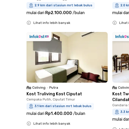
2.9 km dari stasiun mrt lebak bulus
2.0 k
mulai dari
Rp2.100.000
/
bulan
mulai dar
Lihat info lebih banyak
Lihat 
Close
Close
Coliving
•
Putra
Colivi
Kost Truliving Kost Ciputat
Kost Tw
Cempaka Putih, Ciputat Timur
Cilanda
Gandaria 
3.1 km dari stasiun mrt lebak bulus
3.3 k
mulai dari
Rp1.400.000
/
bulan
mulai dar
Lihat info lebih banyak