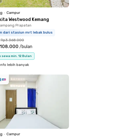
ng
•
Campur
kita Westwood Kemang
Mampang Prapatan
m dari stasiun mrt lebak bulus
Rp3.368.000
.108.000
/
bulan
 sewa min. 12 Bulan
info lebih banyak
ng
•
Campur