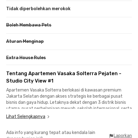
Tidak diperbolehkan merokok
Boleh Membawa Pets
Aturan Menginap
Extra House Rules
Tentang Apartemen Vasaka Solterra Pejaten -
Studio City View #1
Apartemen Vasaka Solterra berlokasi di kawasan premium
Jakarta Selatan dengan akses strategis ke berbagai pusat
bisnis dan gaya hidup. Letaknya dekat dengan 3 distrik bisnis
utama, pusat perbelanjaan mewah, sekolah internasional, serta
rumah sakit berstandar internasional. Akses transportasi pun
Lihat Selengkapnya
sangat mudah, hanya beberapa menit ke Gerbang Tol Lenteng
Agung, Stasiun KRL Pasar Minggu, MRT Fatmawati, hingga
Ada info yang kurang tepat atau kendala lain
Bandara Halim Perdanakusuma.
Laporkan