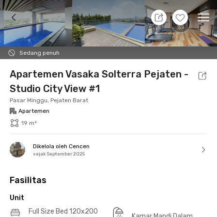
7 Agt 26 - Belum tahu
+
13
Ope
Foto
Fasilitas bersama
Lokasi
Aturan Tambahan
Sedang penuh
Apartemen Vasaka Solterra Pejaten -
Studio City View #1
Pasar Minggu, Pejaten Barat
Apartemen
19 m²
Dikelola oleh Cencen
sejak September 2025
Fasilitas
Unit
Full Size Bed 120x200
Kamar Mandi Dalam