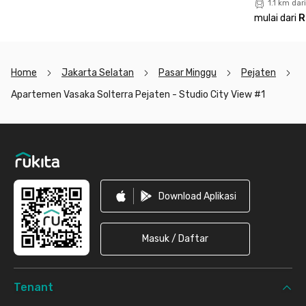
1.1 km da
mulai dari
R
Home
Jakarta Selatan
Pasar Minggu
Pejaten
Apartemen Vasaka Solterra Pejaten - Studio City View #1
Footer
Download Aplikasi
Masuk / Daftar
Tenant