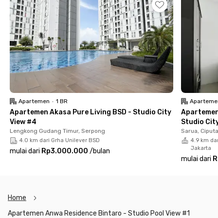
menit ke Stasiun Jurang Mangu, 9 menit ke Bintaro Jaya
Xchange Mall dan Pasar Modern Bintaro Jaya, 11 menit ke RS
Premier Bintaro, 12 menit ke Universitas Pembangunan Jaya
dan Hari Hari Bintaro, serta 8 menit ke Kandank Jurank
Creative Park. Cocok untuk mahasiswa, profesional, maupun
pasangan yang mengutamakan kemudahan mobilitas. Booking
sekarang!
Apartemen
•
1 BR
Aparteme
Apartemen Akasa Pure Living BSD - Studio City
Apartemen
View #4
Studio Cit
Lengkong Gudang Timur, Serpong
Sarua, Ciput
4.0 km dari Grha Unilever BSD
4.9 km dar
Jakarta
mulai dari
Rp3.000.000
/
bulan
mulai dari
R
Home
Apartemen Anwa Residence Bintaro - Studio Pool View #1