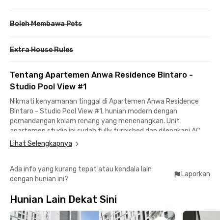
Boleh Membawa Pets
Extra House Rules
Tentang Apartemen Anwa Residence Bintaro -
Studio Pool View #1
Nikmati kenyamanan tinggal di Apartemen Anwa Residence
Bintaro - Studio Pool View #1, hunian modern dengan
pemandangan kolam renang yang menenangkan. Unit
apartemen studio ini sudah fully furnished dan dilengkapi AC,
kamar mandi dalam dengan water heater, serta dapur lengkap
Lihat Selengkapnya
dengan kitchen set, kompor, kulkas, dan dispenser, sehingga
siap ditempati tanpa repot.Fasilitas apartemen di Bintaro ini
Ada info yang kurang tepat atau kendala lain
juga mendukung kebutuhan sehari-hari, mulai dari kolam
Laporkan
dengan hunian ini?
renang, fitness center, lobby, lift, area parkir, CCTV, minimarket,
laundry coin, coffee shop, hingga Free IPL yang membuat
Hunian Lain Dekat Sini
pengalaman tinggal semakin praktis dan nyaman.Lokasi
apartemen studio ini strategis di kawasan Bintaro dengan
akses mudah ke berbagai destinasi penting. Hanya sekitar 3