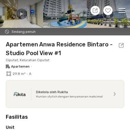
8 Agt 26 - Belum tahu
+
20
Ope
Foto
Fasilitas bersama
Lokasi
Aturan Tambahan
Sedang penuh
Apartemen Anwa Residence Bintaro -
Studio Pool View #1
Ciputat, Kelurahan Ciputat
Apartemen
•
29.8 m²
•
A
Dikelola oleh Rukita
Hunian stylish dengan kenyamanan maksimal
Fasilitas
Unit